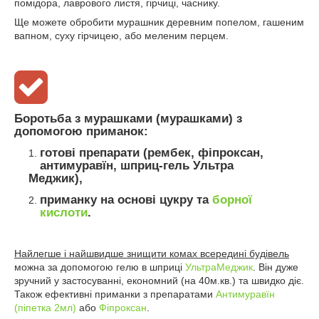
помідора, лаврового листя, гірчиці, часнику.
Ще можете обробити мурашник деревним попелом, гашеним
вапном, суху гірчицею, або меленим перцем.
Боротьба з мурашками (мурашками) з
допомогою приманок:
готові препарати (рембек, фіпроксан,
антимуравїн, шприц-гель Ультра
Меджик),
приманку на основі цукру та
борної
кислоти
.
Найлегше і найшвидше знищити комах всередині будівель
можна за допомогою гелю в шприці
УльтраМеджик
. Він дуже
зручний у застосуванні, економний (на 40м.кв.) та швидко діє.
Також ефективні приманки з препаратами
Антимуравїн
(піпетка 2мл)
або
Фіпроксан
.