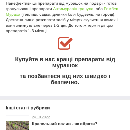
Найефективніші препарати від мурашок на подвірї
- готові
гранульовані препарати
Антимуравїн гранула
, або
Рембек
Мураха
(теплиці, садки, ділянки біля будівель, на городі).
Достатня лише розсипати засіб у місцях скупчення комах і
вони зникнуть вже через 1-2 дні. До того ж термін дії цих
препаратів 1-3 місяці.
Купуйте в нас кращі препарати від
мурашок
та позбавтеся від них швидко і
безпечно.
Інші статті рубрики
24.10.2022
Крапельний полив - як обрати?