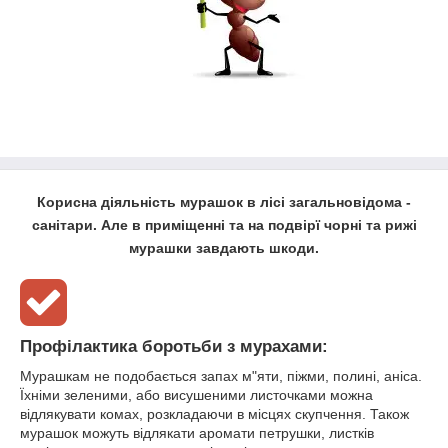
Корисна діяльність мурашок в лісі загальновідома -
санітари. Але в приміщенні та на подвірї чорні та рижі
мурашки завдають шкоди.
Профілактика боротьби з мурахами:
Мурашкам не подобається запах м"яти, піжми, полині, аніса.
Їхніми зеленими, або висушеними листочками можна
відлякувати комах, розкладаючи в місцях скупчення. Також
мурашок можуть відлякати аромати петрушки, листків