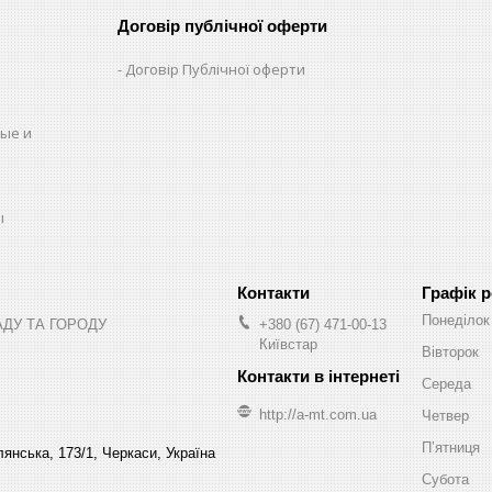
Договір публічної оферти
Договір Публічної оферти
ые и
ы
Графік 
Понеділок
АДУ ТА ГОРОДУ
+380 (67) 471-00-13
Київстар
Вівторок
Середа
http://a-mt.com.ua
Четвер
Пʼятниця
янська, 173/1, Черкаси, Україна
Субота