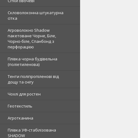
Сітки овочеві
Скловолоконна штукатурна
сітка
Агроволокно Shadow
пакетоване Чорне, Біле,
Чорно-біле, Спанбонд з
перфорацією
Плівка чорна будівельна
(поліетиленова)
Тенти поліпропіленові від
дощу та снігу
Чохлі для ростен
Геотекстиль
Агротканина
Плівка УФ-стабілізована
SHADOW