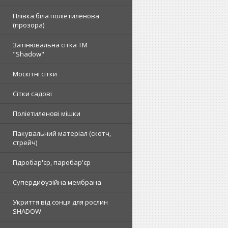
Плівка біла поліетиленова
(прозора)
Затінювальна сітка ТМ
"Shadow"
Москітні сітки
Сітки садові
Поліетиленові мішки
Пакувальний матеріал (скотч,
стрейч)
Гідробар'єр, паробар'єр
Супердифузійна мембрана
Укриття від сонця для рослин
SHADOW