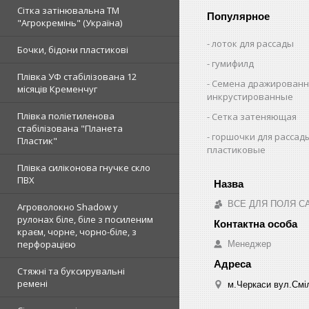
Сітка затінювальна ТМ
Популярное
"Агрокремінь" (Україна)
лоток для рассады
Бочки, бідони пластикові
гумифилд
Плівка УФ стабілізована 12
Семена дражированн
місяців Кременчуг
инкрустированные
Плівка поліетиленова
Сетка затеняющая
стабілізована "Планета
горшочки для рассад
Пластик"
пластиковые
Плівка силіконова гнучке скло
ПВХ
ВСЕ ДЛЯ ПОЛЯ С
Агроволокно Shadow у
рулонах біле, біле з посиленим
краєм, чорне, чорно-біле, з
перфорацією
Менеджер
Стяжні та буксирувальні
ремені
м.Черкаси вул.Сміл