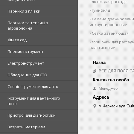
лоток для рассады
гумифилд
Парники з плівки
Семена дражированн
Парники та теплиці з
инкрустированные
агроволокна
Сетка затеняющая
Дім та сад
горшочки для рассад
пластиковые
Пневмоінструмент
Електроінструмент
ВСЕ ДЛЯ ПОЛЯ С
Обладнання для СТО
Спецінструменти для авто
Менеджер
Інструмент для вантажного
авто
м.Черкаси вул.Сміл
Пристрої для діагностики
Витратні матеріали