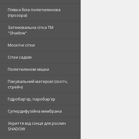
Плівка біла поліетиленова
(прозора)
Затінювальна сітка ТМ
"Shadow"
Москітні сітки
Сітки садові
Поліетиленові мішки
Пакувальний матеріал (скотч,
стрейч)
Гідробар'єр, паробар'єр
Супердифузійна мембрана
Укриття від сонця для рослин
SHADOW