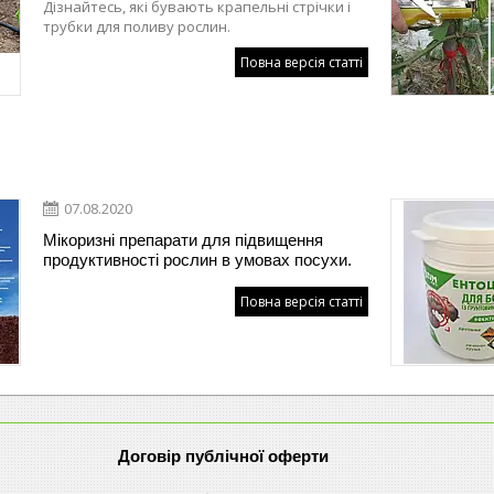
Дізнайтесь, які бувають крапельні стрічки і
трубки для поливу рослин.
Повна версія статті
07.08.2020
Мікоризні препарати для підвищення
продуктивності рослин в умовах посухи.
Повна версія статті
Договір публічної оферти