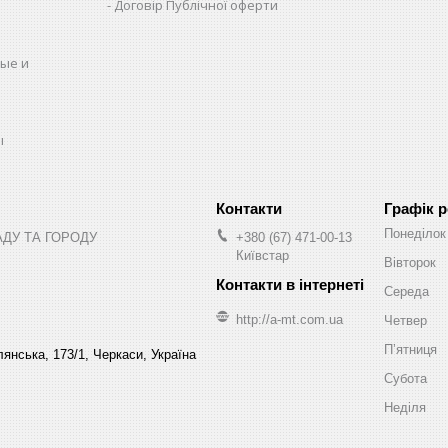
Договір Публічної оферти
ые и
ы
Графік 
Понеділок
АДУ ТА ГОРОДУ
+380 (67) 471-00-13
Київстар
Вівторок
Середа
http://a-mt.com.ua
Четвер
Пʼятниця
янська, 173/1, Черкаси, Україна
Субота
Неділя