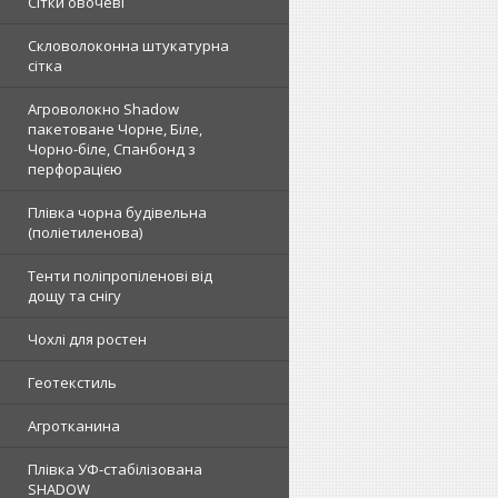
Сітки овочеві
Скловолоконна штукатурна
сітка
Агроволокно Shadow
пакетоване Чорне, Біле,
Чорно-біле, Спанбонд з
перфорацією
Плівка чорна будівельна
(поліетиленова)
Тенти поліпропіленові від
дощу та снігу
Чохлі для ростен
Геотекстиль
Агротканина
Плівка УФ-стабілізована
SHADOW