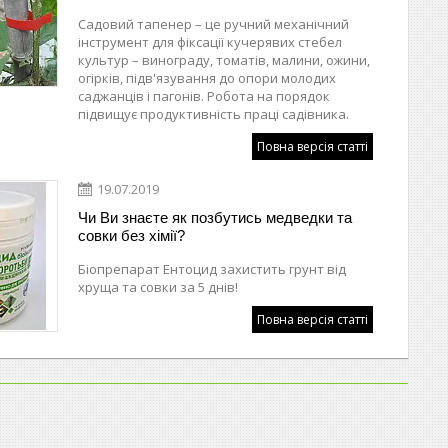
Садовий тапенер – це ручний механічний
інструмент для фіксації кучерявих стебел
культур – винограду, томатів, малини, ожини,
огірків, підв'язування до опори молодих
саджанців і пагонів. Робота на порядок
підвищує продуктивність праці садівника.
Повна версія статті
19.07.2019
Чи Ви знаєте як позбутись медведки та
совки без хімії?
Біопрепарат Ентоцид захистить грунт від
хруща та совки за 5 днів!
Повна версія статті