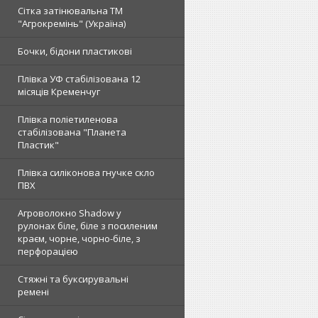
Сітка затінювальна ТМ
"Агрокремінь" (Україна)
Бочки, бідони пластикові
Плівка УФ стабілізована 12
місяців Кременчуг
Плівка поліетиленова
стабілізована "Планета
Пластик"
Плівка силіконова гнучке скло
ПВХ
Агроволокно Shadow у
рулонах біле, біле з посиленим
краєм, чорне, чорно-біле, з
перфорацією
Стяжні та буксирувальні
ремені