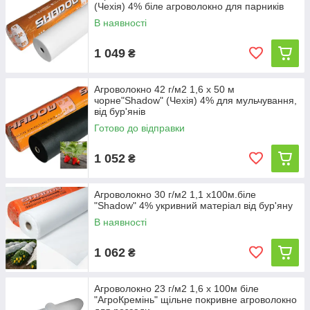
(Чехія) 4% біле агроволокно для парників
В наявності
1 049
₴
Агроволокно 42 г/м2 1,6 х 50 м
чорне"Shadow" (Чехія) 4% для мульчування,
від бур'янів
Готово до відправки
1 052
₴
Агроволокно 30 г/м2 1,1 х100м.біле
"Shadow" 4% укривний матеріал від бур'яну
В наявності
1 062
₴
Агроволокно 23 г/м2 1,6 х 100м біле
"АгроКремінь" щільне покривне агроволокно