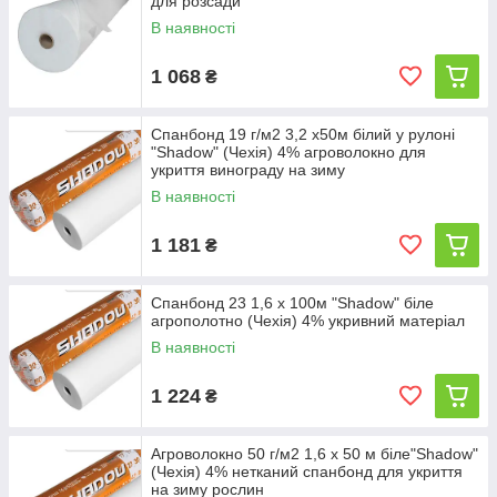
для розсади
В наявності
1 068
₴
Спанбонд 19 г/м2 3,2 х50м білий у рулоні
"Shadow" (Чехія) 4% агроволокно для
укриття винограду на зиму
В наявності
1 181
₴
Спанбонд 23 1,6 х 100м "Shadow" біле
агрополотно (Чехія) 4% укривний матеріал
В наявності
1 224
₴
Агроволокно 50 г/м2 1,6 х 50 м біле"Shadow"
(Чехія) 4% нетканий спанбонд для укриття
на зиму рослин