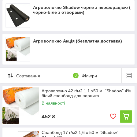
Агроволокно Shadow чорне з перфорацією (
чорно-біле з отворами)
Агроволокно Акція (безплатна доставка)
Сортування
0
Фільтри
Агроволокно 42 г/м2 1.1 х50 м. "Shadow" 4%
білий спанбонд для парника
В наявності
452
₴
Спанбонд 17 г/м2 1,6 х 50 м "Shadow"