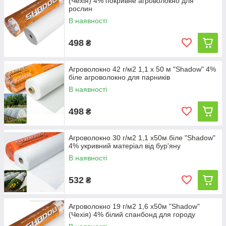
(Чехія) 4% покривне агроволокно для
рослин
В наявності
498
₴
Агроволокно 42 г/м2 1,1 х 50 м "Shadow" 4%
біле агроволокно для парників
В наявності
498
₴
Агроволокно 30 г/м2 1,1 х50м.біле "Shadow"
4% укривний матеріал від бур'яну
В наявності
532
₴
Агроволокно 19 г/м2 1,6 х50м "Shadow"
(Чехія) 4% білий спанбонд для городу