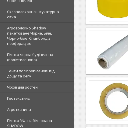
Сітки овочеві
Скловолоконна штукатурна
сітка
Агроволокно Shadow
пакетоване Чорне, Біле,
Чорно-біле, Спанбонд з
перфорацією
Плівка чорна будівельна
(поліетиленова)
Тенти поліпропіленові від
дощу та снігу
Чохлі для ростен
Геотекстиль
Агротканина
Плівка УФ-стабілізована
SHADOW