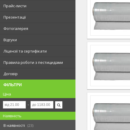
Прайс-листи
Презентації
Фотогалерея
Відгуки
Ліцензії та сертифікати
Правила роботи з пестицидами
Договір
ФІЛЬТРИ
Ціна
Наявність
В наявності
23