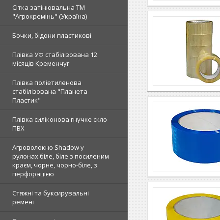
Сітка затінювальна ТМ
"Агрокремінь" (Україна)
Бочки, бідони пластикові
Плівка УФ стабілізована 12
місяців Кременчуг
Плівка поліетиленова
стабілізована "Планета
Пластик"
Плівка силіконова гнучке скло
ПВХ
Агроволокно Shadow у
рулонах біле, біле з посиленим
краєм, чорне, чорно-біле, з
перфорацією
Стяжні та буксирувальні
ремені