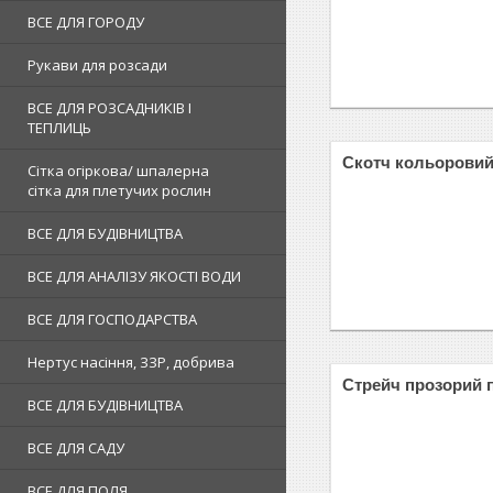
ВСЕ ДЛЯ ГОРОДУ
Рукави для розсади
ВСЕ ДЛЯ РОЗСАДНИКІВ І
ТЕПЛИЦЬ
Скотч кольорови
Сітка огіркова/ шпалерна
сітка для плетучих рослин
ВСЕ ДЛЯ БУДІВНИЦТВА
ВСЕ ДЛЯ АНАЛІЗУ ЯКОСТІ ВОДИ
ВСЕ ДЛЯ ГОСПОДАРСТВА
Нертус насіння, ЗЗР, добрива
Стрейч прозорий 
ВСЕ ДЛЯ БУДІВНИЦТВА
ВСЕ ДЛЯ САДУ
ВСЕ ДЛЯ ПОЛЯ