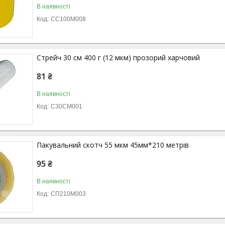
В наявності
СС100М008
Стрейч 30 см 400 г (12 мкм) прозорий харчовий
81 ₴
В наявності
С30СМ001
Пакувальний скотч 55 мкм 45мм*210 метрів
95 ₴
В наявності
СП210М003