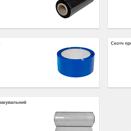
й
Скотч пр
пакувальний