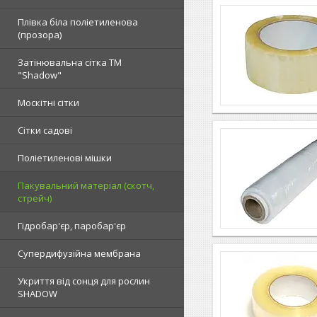
Плівка біла поліетиленова
(прозора)
Затінювальна сітка ТМ
"Shadow"
Москітні сітки
Сітки садові
Поліетиленові мішки
Пакувальний матеріал (скотч,
стрейч)
Гідробар'єр, паробар'єр
Супердифузійна мембрана
Укриття від сонця для рослин
SHADOW