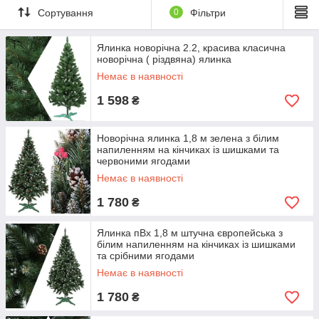
Сортування
0
Фільтри
Ялинка новорічна 2.2, красива класична
новорічна ( різдвяна) ялинка
Немає в наявності
1 598
₴
Новорічна ялинка 1,8 м зелена з білим
напиленням на кінчиках із шишками та
червоними ягодами
Немає в наявності
1 780
₴
Ялинка пВх 1,8 м штучна європейська з
білим напиленням на кінчиках із шишками
та срібними ягодами
Немає в наявності
1 780
₴