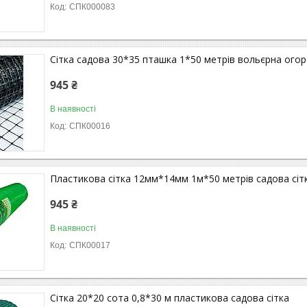
СПК000083
Сітка садова 30*35 пташка 1*50 метрів вольєрна ого
945 ₴
В наявності
СПК00016
Пластикова сітка 12мм*14мм 1м*50 метрів садова сіт
945 ₴
В наявності
СПК00017
Сітка 20*20 сота 0,8*30 м пластикова садова сітка