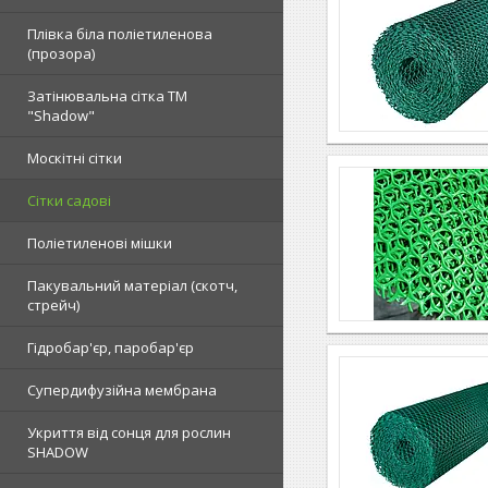
Плівка біла поліетиленова
(прозора)
Затінювальна сітка ТМ
"Shadow"
Москітні сітки
Сітки садові
Поліетиленові мішки
Пакувальний матеріал (скотч,
стрейч)
Гідробар'єр, паробар'єр
Супердифузійна мембрана
Укриття від сонця для рослин
SHADOW