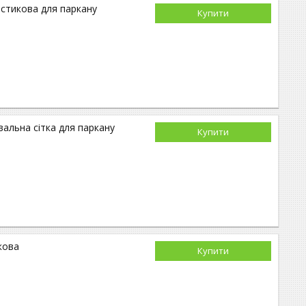
астикова для паркану
Купити
альна сітка для паркану
Купити
кова
Купити