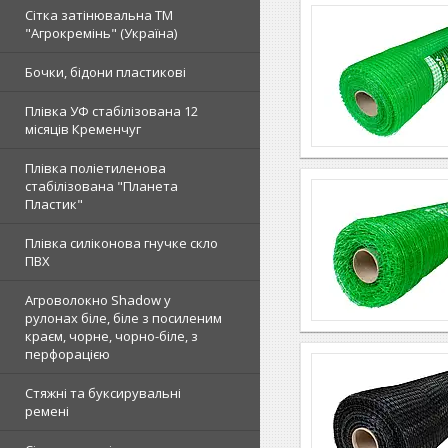
Сітка затінювальна ТМ
"Агрокремінь" (Україна)
Бочки, бідони пластикові
Плівка УФ стабілізована 12
місяців Кременчуг
Плівка поліетиленова
стабілізована "Планета
Пластик"
Плівка силіконова гнучке скло
ПВХ
Агроволокно Shadow у
рулонах біле, біле з посиленим
краєм, чорне, чорно-біле, з
перфорацією
Стяжні та буксирувальні
ремені