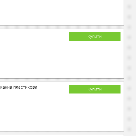
Купити
арканна пластикова
Купити