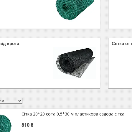
від крота
Сетка от
Сітка 20*20 сота 0,5*30 м пластикова садова сітка
810 ₴