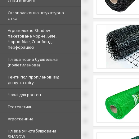
Сітки овочеві
Скловолоконна штукатурна
сітка
Агроволокно Shadow
пакетоване Чорне, Біле,
Чорно-біле, Спанбонд з
перфорацією
Плівка чорна будівельна
(поліетиленова)
Тенти поліпропіленові від
дощу та снігу
Чохлі для ростен
Геотекстиль
Агротканина
Плівка УФ-стабілізована
SHADOW