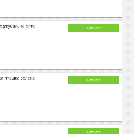
роджувальна сітка
Купити
ка пташка зелена
Купити
Купити