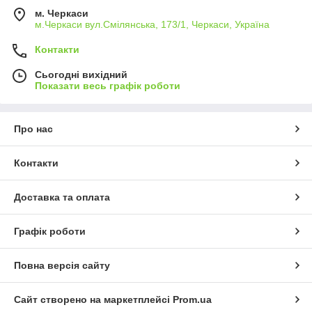
м. Черкаси
м.Черкаси вул.Смілянська, 173/1, Черкаси, Україна
Садівникам сподобається!
Контакти
Сьогодні вихідний
Показати весь графік роботи
Про нас
людей і
одукт.
Контакти
 їх
меншує
Доставка та оплата
Графік роботи
Повна версія сайту
Гуміфілд, Німеччина
Сайт створено на маркетплейсі
Prom.ua
Натуральний, безпечний для людей і