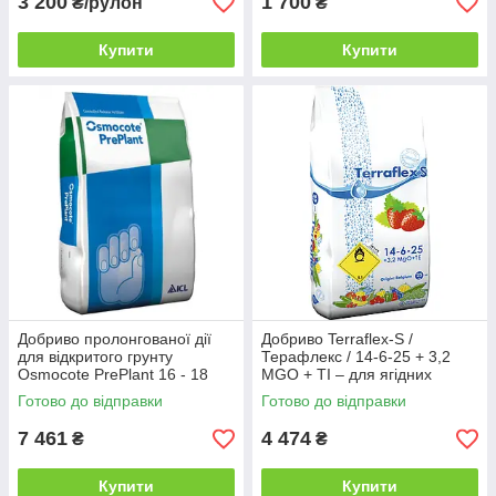
3 200
1 700
₴/рулон
₴
Купити
Купити
Добриво пролонгованої дії
Добриво Terraflex-S /
для відкритого грунту
Терафлекс / 14-6-25 + 3,2
Osmocote PrePlant 16 - 18
MGO + ТІ – для ягідних
місяців (Осмокот ПреПлант)
культур 25 кг
Готово до відправки
Готово до відправки
25 кг
7 461
4 474
₴
₴
Купити
Купити