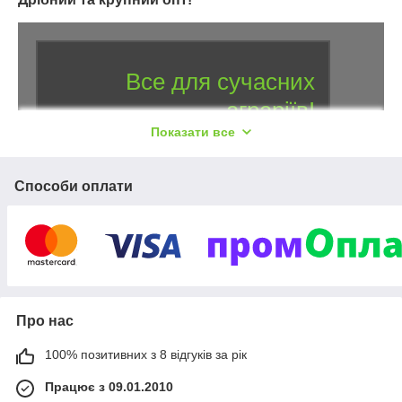
Все для сучасних
аграріїв!
Показати все
Мінімальні оптово-роздрібні ціни
Насіння, біологічні засоби захисту рослин,
Способи оплати
кокосові ґрунти, кашпо, садові інструменти,
3
обприскувачі, мотокоси — більше ніж
000
пропозицій в наявності. Мінімальне
1000
замовлення — від
грн.
Відправлення у день замовлення при
Про нас
14:00
передоплаті до
!
100% позитивних з 8 відгуків за рік
Дивитися асортимент
Працює з 09.01.2010