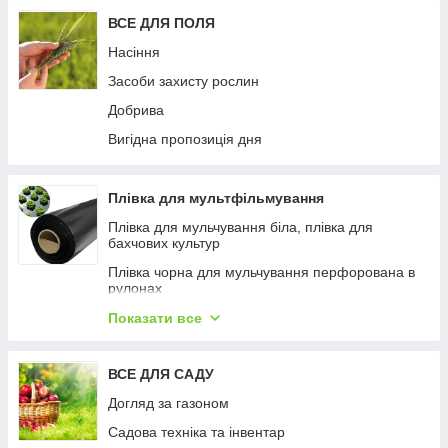
ВСЕ ДЛЯ ПОЛЯ
Насіння
Засоби захисту рослин
Добрива
Вигідна пропозиція дня
Плівка для мультфільмування
Плівка для мульчування біла, плівка для
бахчових культур
Плівка чорна для мульчування перфорована в
рулонах
Плівка Shadow чорна для мульчування ґрунту
Показати все
Плівка чорна для мульчування
ВСЕ ДЛЯ САДУ
Плівка чорна для мульчування перфорована
пакетована
Догляд за газоном
Садова техніка та інвентар