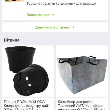
Торфяні таблетки і стаканчики для розсади
Касети та піддони
Показати все
Горщики для розсади (технічні)
Контейнер тканинний для саджанців
Дивитися всі групи
Субстрати для розсади
Горщики та кашпо для квітів
Вітрина
Товари для орхідей
Опори для рослин, декор
Затіняюча сітка
Шпалерна сітка (для вирощування огірків,
квасолі, квітів)
Фарба для теплиць (Парасолекс)
Плівка для теплиць
Горщик ПОЛЬША KLODA/
Контейнер для рослин
Клода для розсади круглий
Тканинний АМТ/ Контейнер
0,3 л, d 9 см, h 7,3см
для растений 170л, h-55см, l-