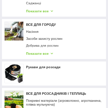
Саджанці
Сітки садові
Показати все
Феромонні пастки (облік та вилов шкідників)
ВСЕ ДЛЯ ГОРОДУ
Насіння
Засоби захисту рослин
Добрива для рослин
Крапельне зрошення (шланги, стрічка,
Показати все
фурнітура)
Парник "Росток", 4м
Рукави для розсади
ВСЕ ДЛЯ РОЗСАДНИКІВ І ТЕПЛИЦЬ
Покривні матеріали (агроволокно, агротканина,
плівка мульчуюча)