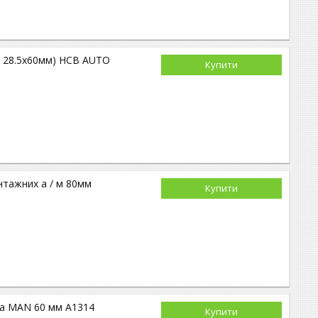
", 28.5х60мм) HCB AUTO
Купити
нтажних а / м 80мм
Купити
та MAN 60 мм A1314
Купити