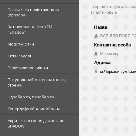
горшочки для рассад
Плівка біла поліетиленова
пластиковые
(прозора)
Затінювальна сітка ТМ
"Shadow"
ВСЕ ДЛЯ ПОЛЯ С
Москітні сітки
Менеджер
Сітки садові
Поліетиленові мішки
м.Черкаси вул.Сміл
Пакувальний матеріал (скотч,
стрейч)
Гідробар'єр, паробар'єр
Супердифузійна мембрана
Укриття від сонця для рослин
SHADOW