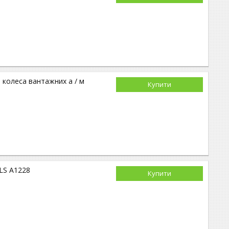
 колеса вантажних а / м
Купити
LS A1228
Купити