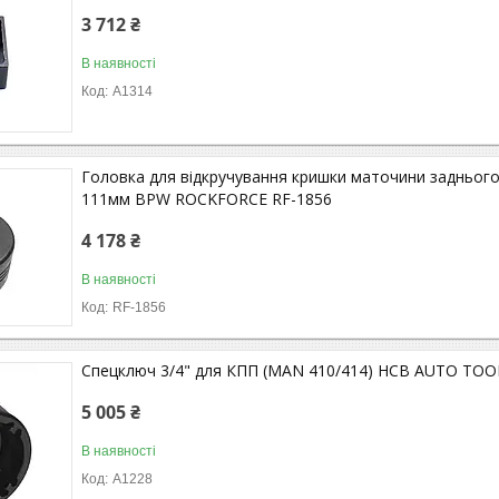
3 712 ₴
В наявності
A1314
Головка для відкручування кришки маточини заднього
111мм BPW ROCKFORCE RF-1856
4 178 ₴
В наявності
RF-1856
Спецключ 3/4" для КПП (MAN 410/414) HCB AUTO TOO
5 005 ₴
В наявності
A1228