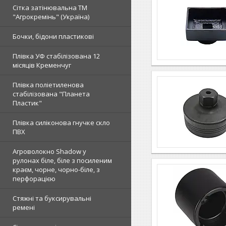
Сітка затінювальна ТМ
"Агрокремінь" (Україна)
Бочки, бідони пластикові
Плівка УФ стабілізована 12
місяців Кременчуг
Плівка поліетиленова
стабілізована "Планета
Пластик"
Плівка силіконова гнучке скло
ПВХ
Агроволокно Shadow у
рулонах біле, біле з посиленим
краєм, чорне, чорно-біле, з
перфорацією
Стяжні та буксирувальні
ремені