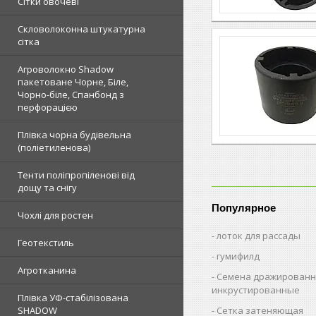
Сітки овочеві
Скловолоконна штукатурна
сітка
Агроволокно Shadow
пакетоване Чорне, Біле,
Чорно-біле, Спанбонд з
перфорацією
Плівка чорна будівельна
(поліетиленова)
Тенти поліпропіленові від
дощу та снігу
Популярное
Чохлі для ростен
лоток для рассады
Геотекстиль
гумифилд
Агротканина
Семена дражированн
инкрустированные
Плівка УФ-стабілізована
Сетка затеняющая
SHADOW