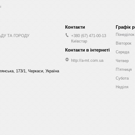
ы
Графік 
Понеділок
АДУ ТА ГОРОДУ
+380 (67) 471-00-13
Київстар
Вівторок
Середа
http://a-mt.com.ua
Четвер
Пʼятниця
янська, 173/1, Черкаси, Україна
Субота
Неділя