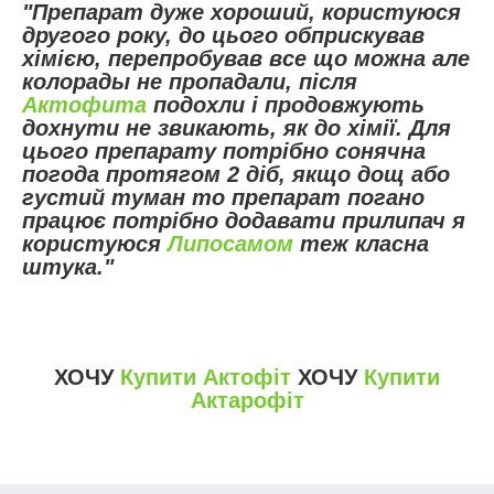
"П
репарат дуже хороший, користуюся
другого року, до цього обприскував
хімією, перепробував все що можна але
колорады не пропадали, після
Актофита
подохли і продовжують
дохнути не звикають, як до хімії.
Для
цього препарату потрібно сонячна
погода протягом 2 діб, якщо дощ або
густий туман то препарат погано
працює потрібно додавати прилипач я
користуюся
Липосамом
теж класна
штука."
ХОЧУ
Купити Актофіт
ХОЧУ
Купити
Актарофіт