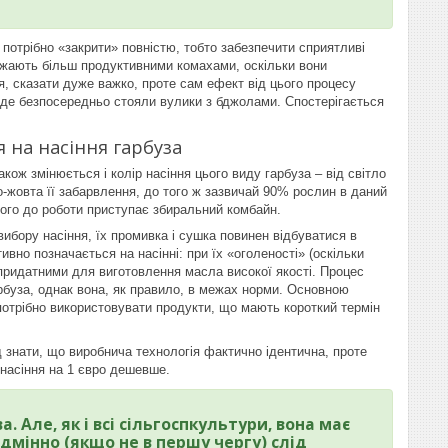
ня потрібно «закрити» повністю, тобто забезпечити сприятливі
важають більш продуктивними комахами, оскільки вони
я, сказати дуже важко, проте сам ефект від цього процесу
, де безпосередньо стояли вулики з бджолами. Спостерігається
 на насіння гарбуза
кож змінюється і колір насіння цього виду гарбуза – від світло
-жовта її забарвлення, до того ж зазвичай 90% рослин в даний
ього до роботи приступає збиральний комбайн.
ибору насіння, їх промивка і сушка повинен відбуватися в
ивно позначається на насінні: при їх «оголеності» (оскільки
придатними для виготовлення масла високої якості. Процес
арбуза, однак вона, як правило, в межах норми. Основною
потрібно використовувати продукти, що мають короткий термін
д знати, що виробнича технологія фактично ідентична, проте
і насіння на 1 євро дешевше.
 Але, як і всі сільгоспкультури, вона має
одмінно (якщо не в першу чергу) слід