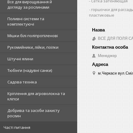
Сетка затеняющая
Все для вирощування й
догляду за рослинами
горшочки для рассад
пластиковые
Поливні системи та
комплектуючі
Мішки білі поліпропіленові
ВСЕ ДЛЯ ПОЛЯ С
Рукомийники, лійки, поїлки
Менеджер
Штучні ялини
Тюбінги (надувні санки)
м.Черкаси вул.Сміл
Садова техніка
Кріплення для агроволокна та
кліпси
Добрива та засоби захисту
рослин
Часті питання