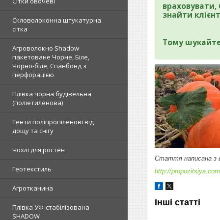
Сітки овочеві
враховувати, 
знайти клієнт
Скловолоконна штукатурна
сітка
Тому шукайте
Агроволокно Shadow
пакетоване Чорне, Біле,
Чорно-біле, Спанбонд з
перфорацією
Плівка чорна будівельна
(поліетиленова)
Тенти поліпропіленові від
дощу та снігу
Чохлі для ростен
Стаття написана з в
Геотекстиль
http://propozitsiya.com
Агротканина
Інші статті
Плівка УФ-стабілізована
SHADOW