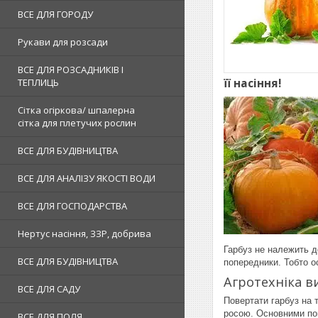
ВСЕ ДЛЯ ГОРОДУ
Рукави для розсади
ВСЕ ДЛЯ РОЗСАДНИКІВ І
її насіння!
ТЕПЛИЦЬ
Сітка огіркова/ шпалерна
сітка для плетучих рослин
ВСЕ ДЛЯ БУДІВНИЦТВА
ВСЕ ДЛЯ АНАЛІЗУ ЯКОСТІ ВОДИ
ВСЕ ДЛЯ ГОСПОДАРСТВА
Нертус насіння, ЗЗР, добрива
Гарбуз не належить до
ВСЕ ДЛЯ БУДІВНИЦТВА
попередники. Тобто о
Агротехніка в
ВСЕ ДЛЯ САДУ
Повертати гарбуз на 
росою. Основними поп
ВСЕ ДЛЯ ПОЛЯ