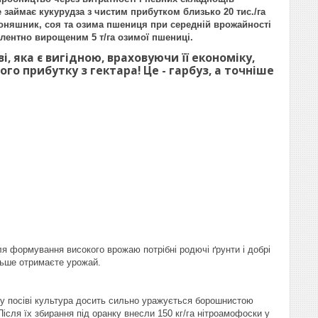
 займає кукурудза з чистим прибутком близько 20 тис./га
 соняшник, соя та озима пшениця при середній врожайності
валентно вирощеним 5 т/га озимої пшениці.
, яка є вигідною, враховуючи її економіку,
того прибутку з гектара! Це - гарбуз, а точніше
для формування високого врожаю потрібні родючі ґрунти і добрі
льше отримаєте урожай.
ому посіві культура досить сильно уражується борошнистою
ісля їх збирання під оранку внесли 150 кг/га нітроамофоски у