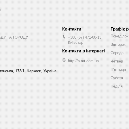
ы
Графік 
Понеділок
АДУ ТА ГОРОДУ
+380 (67) 471-00-13
Київстар
Вівторок
Середа
http://a-mt.com.ua
Четвер
Пʼятниця
янська, 173/1, Черкаси, Україна
Субота
Неділя