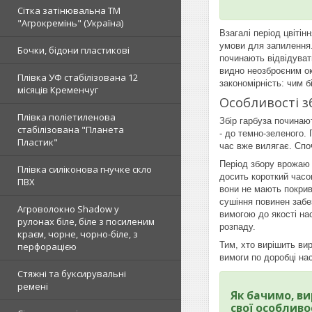
Сітка затінювальна ТМ
"Агрокремінь" (Україна)
Взагалі період цвітін
умови для запилення.
Бочки, бідони пластикові
починають відвідуват
видно неозброєним ок
Плівка УФ стабілізована 12
закономірність: чим б
місяців Кременчуг
Особливості з
Плівка поліетиленова
Збір гарбуза починают
стабілізована "Планета
- до темно-зеленого.
Пластик"
час вже вилягає. Спо
Період збору врожаю 
Плівка силіконова гнучке скло
досить короткий часов
ПВХ
вони не мають покрив
сушіння повинен забе
Агроволокно Shadow у
вимогою до якості на
рулонах біле, біле з посиленим
розпаду.
краєм, чорне, чорно-біле, з
Тим, хто вирішить ви
перфорацією
вимоги по доробці нас
Стяжні та буксирувальні
ремені
Як бачимо, ви
свої особливо