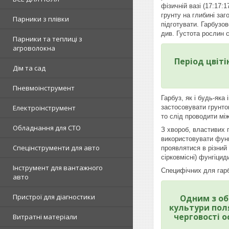
фізичній вазі (17:17:
грунту на глибині заг
Парники з плівки
підготувати. Гарбузов
див. Густота рослин с
Парники та теплиці з
агроволокна
Період цвіті
Дім та сад
Пневмоінструмент
Гарбуз, як і будь-яка
застосовувати грунтов
Електроінструмент
то слід проводити мі
Обладнання для СТО
З хвороб, властивих 
використовувати фунг
Спецінструменти для авто
проявлятися в різний 
сірковмісні) фунгіцид
Інструмент для вантажного
Специфічних для гарб
авто
Пристрої для діагностики
Одним з обо
культури поля
черговості о
Витратні матеріали