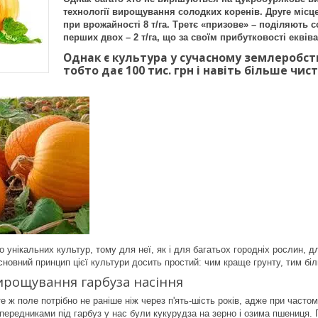
технології вирощування солодких коренів. Друге місце
при врожайності 8 т/га. Третє «призове» – поділяють
перших двох – 2 т/га, що за своїм прибутковості екві
Однак є культура у сучасному землеробстві
тобто дає 100 тис. грн і навіть більше чис
 унікальних культур, тому для неї, як і для багатьох городніх рослин, 
сновний принцип цієї культури досить простий: чим краще грунту, тим бі
ирощування гарбуза насіння
те ж поле потрібно не раніше ніж через п'ять-шість років, адже при част
ередниками під гарбуз у нас були кукурудза на зерно і озима пшениця. П