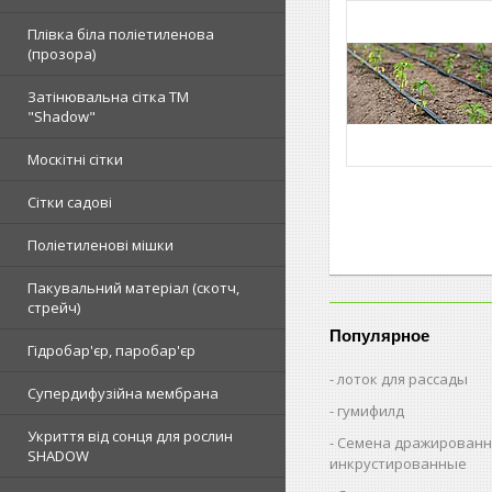
Плівка біла поліетиленова
(прозора)
Затінювальна сітка ТМ
"Shadow"
Москітні сітки
Сітки садові
Поліетиленові мішки
Пакувальний матеріал (скотч,
стрейч)
Популярное
Гідробар'єр, паробар'єр
лоток для рассады
Супердифузійна мембрана
гумифилд
Укриття від сонця для рослин
Семена дражированн
SHADOW
инкрустированные