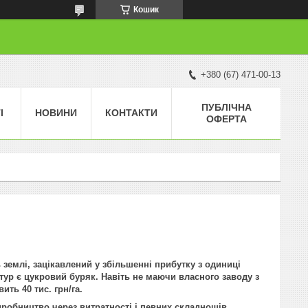
Кошик
+380 (67) 471-00-13
ПУБЛІЧНА
І
НОВИНИ
КОНТАКТИ
ОФЕРТА
землі, зацікавлений у збільшенні прибутку з одиниці
тур є цукровий буряк. Навіть не маючи власного заводу з
ить 40 тис. грн/га.
робництво через витратності і певних складнощів