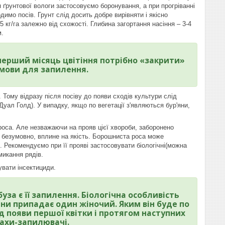
тя ґрунтової вологи застосовуємо боронування, а при прогріванні
одимо посів. Грунт слід досить добре вирівняти і якісно
 кг/га залежно від схожості. Глибина загортання насіння – 3-4
м.
е перший місяць цвітіння потрібно «закрити»
умови для запилення.
. Тому відразу після посіву до появи сходів культури слід
Дуал Голд). У випадку, якщо по вегетації з'являються бур'яни,
роса. Але незважаючи на прояв цієї хвороби, заборонено
о, безумовно, вплине на якість. Борошниста роса може
зі. Рекомендуємо при її прояві застосовувати біологічні(можна
микання рядів.
увати інсектициди.
за є її запилення. Біологічна особливість
ини припадає один жіночий. Яким він буде по
ід появи першої квітки і протягом наступних
махи-запилювачі.