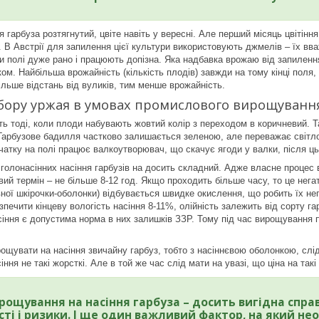
ня гарбуза розтягнутий, цвіте навіть у вересні. Але перший місяць цвітін
 В Австрії для запилення цієї культури використовують джмелів – їх в
и полі дуже рано і працюють допізна. Яка надбавка врожаю від запиленн
ом. Найбільша врожайність (кількість плодів) завжди на тому кінці поля
ільше відстань від вуликів, тим менше врожайність.
бору уржая в умовах промислового вирощування
ь тоді, коли плоди набувають жовтий колір з переходом в коричневий. Та
 Гарбузове бадилля частково залишається зеленою, але переважає світло
чатку на полі працює валкоутворювач, що скачує ягоди у валки, після ц
голонасінних насіння гарбузів на досить складний. Адже власне процес в
ий термін – не більше 8-12 год. Якщо проходить більше часу, то це негат
ної шкірочки-оболонки) відбувається швидке окислення, що робить їх не
зпечити кінцеву вологість насіння 8-11%, олійність залежить від сорту г
сіння є допустима норма в них залишків ЗЗР. Тому під час вирощування 
рощувати на насіння звичайну гарбуз, тобто з насіннєвою оболонкою, слі
іння не такі жорсткі. Але в той же час слід мати на увазі, що ціна на так
рощування на насіння гарбуза – досить вигідна справа.
сті і ризики. І ще один важливий фактор, на який не