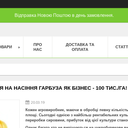
Відправка Новою Поштою в день замовлення.
ПРО
ДОСТАВКА ТА
ОВАРИ
СТАТТ
НАС
ОПЛАТА
НА НАСІННЯ ГАРБУЗА ЯК БІЗНЕС - 100 ТИС./ГА!
20.03.19
Кожен агровиробник, маючи в обробці певну кількість 
площі. Сьогодні однією з найбільш рентабельних куль
переробки сировини, прибуток від цієї культури станов
Однак багато хто не вирішуються на цукробурякове ви