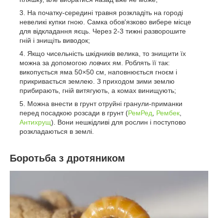
На початку-середині травня розкладіть на городі
невеликі купки гною. Самка обов'язково вибере місце
для відкладання яєць. Через 2-3 тижні разворошите
гній і знищіть виводок;
Якщо чисельність шкідників велика, то знищити їх
можна за допомогою ловчих ям. Роблять її так:
викопується яма 50×50 см, наповнюється гноєм і
прикривається землею. З приходом зими землю
прибирають, гній витягують, а комах винищують;
Можна внести в грунт отруйні гранули-приманки
перед посадкою розсади в грунт (
РемРед
,
Рембек
,
Антихрущ
). Вони нешкідливі для рослин і поступово
розкладаються в землі.
Боротьба з дротяником