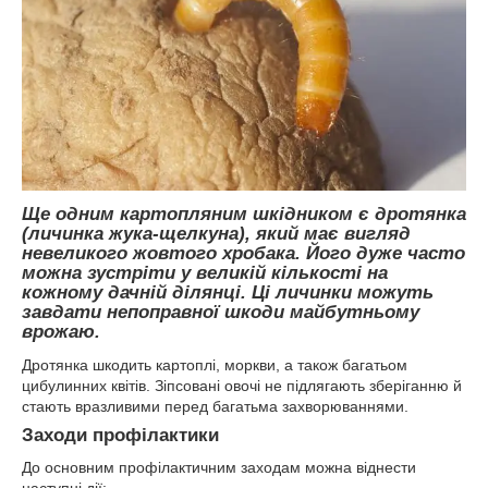
Ще одним картопляним шкідником є дротянка
(личинка жука-щелкуна), який має вигляд
невеликого жовтого хробака. Його дуже часто
можна зустріти у великій кількості на
кожному дачній ділянці. Ці личинки можуть
завдати непоправної шкоди майбутньому
врожаю.
Дротянка шкодить картоплі, моркви, а також багатьом
цибулинних квітів. Зіпсовані овочі не підлягають зберіганню й
стають вразливими перед багатьма захворюваннями.
Заходи профілактики
До основним профілактичним заходам можна віднести