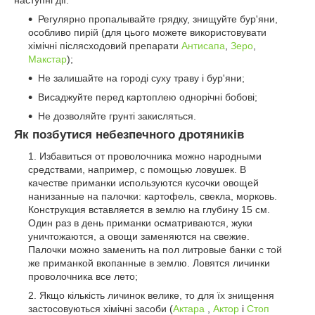
наступні дії:
Регулярно пропалывайте грядку, знищуйте бур'яни,
особливо пирій (для цього можете використовувати
хімічні післясходовий препарати
Антисапа
,
Зеро
,
Макстар
);
Не залишайте на городі суху траву і бур'яни;
Висаджуйте перед картоплею однорічні бобові;
Не дозволяйте грунті закисляться.
Як позбутися небезпечного дротяників
Избавиться от проволочника можно народными
средствами, например, с помощью ловушек. В
качестве приманки используются кусочки овощей
нанизанные на палочки: картофель, свекла, морковь.
Конструкция вставляется в землю на глубину 15 см.
Один раз в день приманки осматриваются, жуки
уничтожаются, а овощи заменяются на свежие.
Палочки можно заменить на пол литровые банки с той
же приманкой вкопанные в землю. Ловятся личинки
проволочника все лето;
Якщо кількість личинок велике, то для їх знищення
застосовуються хімічні засоби (
Актара
,
Актор
і
Стоп