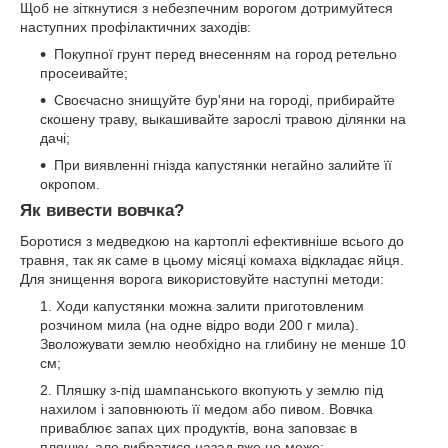
Щоб не зіткнутися з небезпечним ворогом дотримуйтеся
наступних профілактичних заходів:
Покупної грунт перед внесенням на город ретельно
просеивайте;
Своєчасно знищуйте бур'яни на городі, прибирайте
скошену траву, выкашивайте зарослі травою ділянки на
дачі;
При виявленні гнізда капустянки негайно залийте її
окропом.
Як вивести вовчка?
Боротися з медведкою на картоплі ефективніше всього до
травня, так як саме в цьому місяці комаха відкладає яйця.
Для знищення ворога використовуйте наступні методи:
Ходи капустянки можна залити приготовленим
розчином мила (на одне відро води 200 г мила).
Зволожувати землю необхідно на глибину не менше 10
см;
Пляшку з-під шампанського вкопують у землю під
нахилом і заповнюють її медом або пивом. Вовчка
приваблює запах цих продуктів, вона заповзає в
пляшку, але вибратися назад вже не може;