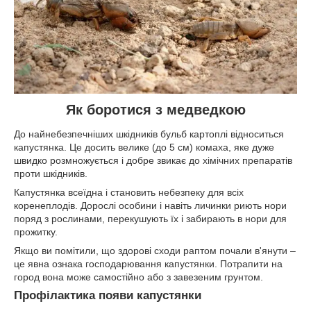
Як боротися з медведкою
До найнебезпечніших шкідників бульб картоплі відноситься
капустянка. Це досить велике (до 5 см) комаха, яке дуже
швидко розмножується і добре звикає до хімічних препаратів
проти шкідників.
Капустянка всеїдна і становить небезпеку для всіх
коренеплодів. Дорослі особини і навіть личинки риють нори
поряд з рослинами, перекушують їх і забирають в нори для
прожитку.
Якщо ви помітили, що здорові сходи раптом почали в'янути –
це явна ознака господарювання капустянки. Потрапити на
город вона може самостійно або з завезеним грунтом.
Профілактика появи капустянки