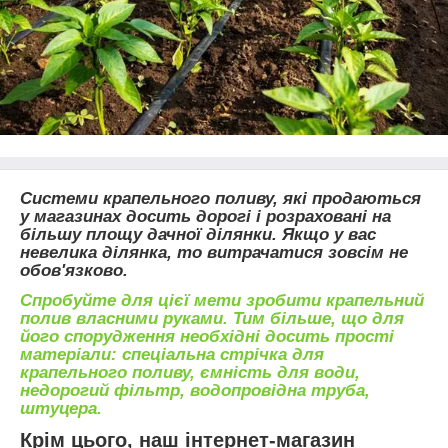
Системи крапельного поливу, які продаються
у магазинах досить дорогі і розраховані на
більшу площу дачної ділянки. Якщо у вас
невелика ділянка, то витрачатися зовсім не
обов'язково.
Спробуйте для цієї мети зробити крапельний
полив власними руками. Тим більше, що для
його спорудження необхідні досить прості
матеріали: спеціальна стрічка для
крапельного поливу, ємність для води,
недорогий фільтр, водопровідна труба,
штуцера.
Крім цього, наш інтернет-магазин