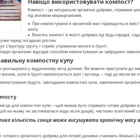
Навіщо використовувати компост?
Компост – це натуральне органічне добриво, отримане ш
під впливом мікроорганізмів.
При компостуванні в органічній масі підвищується вмі
азоту.
Вносять компост в якості добрива під будь-городні, садо
лунки перед посадкою рослин.
є структуру грунту і сприяє утриманню вологи в ґрунті.
лізація органічних відходів способом компостування не забруднює навко
равильну компостну купу
 розташувати у віддаленому місці ділянки. Ви можете приступати до за
бо восени, коли в ґрунті накопичуються азот і вуглець – тоді до весни ви 
мпостування будуть: закладання компостної купи, накопичення органічни
мпосту
місце для компостної купи – щоб можна було отримати готове добриво в с
б на ньому не застоювалася вода після дощів), частково освітлений сон
лика кількість сонця може висушувати органічну масу в
 готового органічного добрива для потреб дачника становить близько 1 