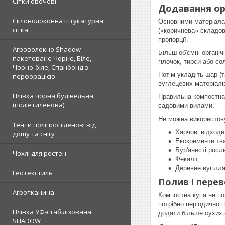
Сітки овочеві
Додавання ор
Скловолоконна штукатурна
Основними матеріалами
сітка
(«коричнева» складов
пропорції.
Агроволокно Shadow
Більш об'ємні органі
пакетоване Чорне, Біле,
гілочок, тирси або со
Чорно-біле, Спанбонд з
Потім укладіть шар (
перфорацією
вуглецевих матеріалі
Плівка чорна будівельна
Правильна компостна 
(поліетиленова)
садовими вилами.
Не можна використов
Тенти поліпропіленові від
Харчові відходи
дощу та снігу
Екскременти тва
Бур'янисті росл
Чохлі для ростен
Фекалії;
Деревне вугілля
Геотекстиль
Полив і пере
Агротканина
Компостна купа не по
потрібно періодично 
Плівка УФ-стабілізована
додати більше сухих 
SHADOW