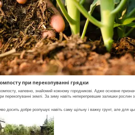
омпосту при перекопуванні грядки
компосту, напевно, знайомий кожному городникові. Адже основне признач
при перекопуванні землі. За зиму навіть неперепревшие залишки рослин зг
иво досить добре розпушує навіть саму щільну і важку грунт, але для ць