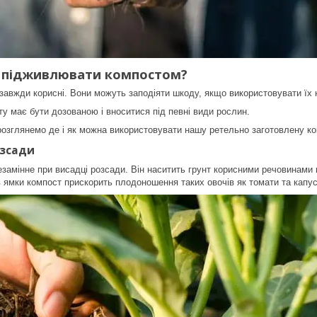
 підживлювати компостом?
 завжди корисні. Вони можуть заподіяти шкоду, якщо використовувати їх
у має бути дозованою і вноситися під певні види рослин.
озглянемо де і як можна використовувати нашу ретельно заготовлену ко
озсади
замінне при висадці розсади. Він наситить грунт корисними речовинами
 ямки компост прискорить плодоношення таких овочів як томати та капус