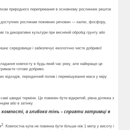
ляхом природного перепревания в основному рослинних решток
ст доступних рослинам поживних речовин — калію, фосфору,
ві та декоративні культури при весняній обробці грунту або
лишнє середовище і забезпечує екологічно чисте добриво!
кладання компосту в будь-який час року, але найкраще це
отримаєте готове добриво.
х відходів, періодичний полив і перемішування маси у міру
амі швидкі терміни. Це повинен бути відкритий, рівна ділянка з
цем або в затінку.
 компості, а глибока тінь – сприяти затримці в
2
м
. Компостна купа не повинна бути більше ніж 1 метр у висоту і