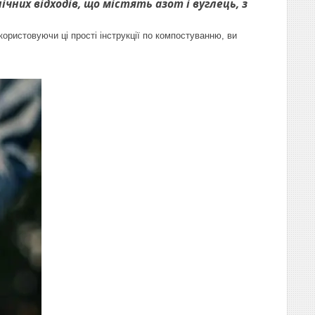
ічних відходів, що містять азот і вуглець, з
користовуючи ці прості інструкції по компостуванню, ви