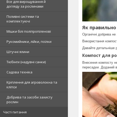
Все для вирощування й
догляду за рослинами
Поливні системи та
комплектуючі
Як правильно
Мішки білі поліпропіленові
Органічні добрива не
Використання компост
Рукомийники, лійки, поїлки
Давайте детальніше р
Штучні ялини
Компост для р
Тюбінги (надувні санки)
Внесення компосту не
пересадки. Доданий в
Садова техніка
Кріплення для агроволокна та
кліпси
Добрива та засоби захисту
рослин
Часті питання