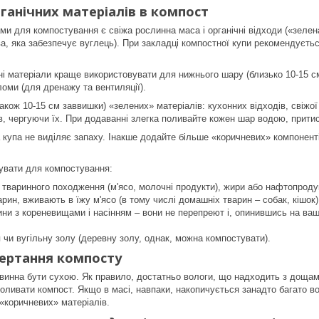
ганічних матеріалів в компост
 для компостування є свіжа рослинна маса і органічні відходи («зелена»
а, яка забезпечує вуглець). При закладці компостної купи рекомендується
чні матеріали краще використовувати для нижнього шару (близько 10-15 с
ломи (для дренажу та вентиляції).
також 10-15 см заввишки) «зелених» матеріалів: кухонних відходів, свіжо
в, чергуючи їх. При додаванні злегка поливайте кожен шар водою, прити
купа не виділяє запаху. Інакше додайте більше «коричневих» компонентів
увати для компостування:
 тваринного походження (м'ясо, молочні продукти), жири або нафтопроду
рин, вживають в їжу м'ясо (в тому числі домашніх тварин – собак, кішок)
ини з кореневищами і насінням – вони не перепреют і, опинившись на ваші
 чи вугільну золу (деревну золу, однак, можна компостувати).
вертання компосту
винна бути сухою. Як правило, достатньо вологи, що надходить з дощами
поливати компост. Якщо в масі, навпаки, накопичується занадто багато во
«коричневих» матеріалів.