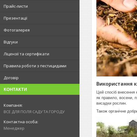
Прайс-листи
Презентації
Фотогалерея
Відгуки
Ліцензії та сертифікати
Правила роботи з пестицидами
Договір
Використання к
КОНТАКТИ
Цей спосіб внесення 
як правило, восени, 
висадки рослин.
Також органічне добр
ВСЕ ДЛЯ ПОЛЯ САДУ ТА ГОРОДУ
Менеджер