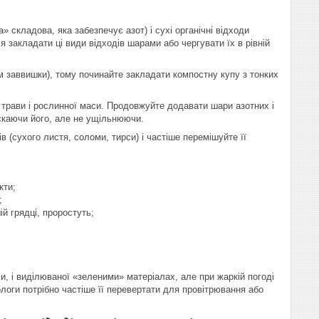
 складова, яка забезпечує азот) і сухі органічні відходи
 закладати ці види відходів шарами або чергувати їх в рівній
м заввишки), тому починайте закладати компостну купу з тонких
ї трави і рослинної маси. Продовжуйте додавати шари азотних і
скаючи його, але не ущільнюючи.
 (сухого листя, соломи, тирси) і частіше перемішуйте її
кти;
;
й грядці, проростуть;
, і виділюваної «зеленими» матеріалах, але при жаркій погоді
логи потрібно частіше її перевертати для провітрювання або