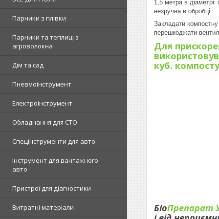
1,5 метра в діаметрі
незручна в обробці.
Парники з плівки
Закладати компостну к
перешкоджати вентиляц
Парники та теплиці з
Для прискоре
агроволокна
використовув
куб. компосту
Дім та сад
Пневмоінструмент
Електроінструмент
Обладнання для СТО
Спецінструменти для авто
Інструмент для вантажного
авто
Пристрої для діагностики
Біо
Препарат У
Витратні матеріали
і від неприємн