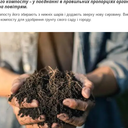
о компосту – у поєднанні в правильних пропорціях орган
а повітрям.
мпосту його збирають з нижніх шарів і додають зверху нову сировину. Ви
 компосту для удобрення грунту свого саду і городу.