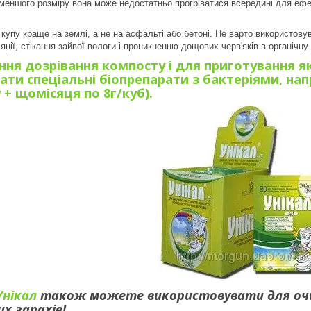
: меншого розміру вона може недостатньо прогріватися всередині для ефе
упу краще на землі, а не на асфальті або бетоні. Не варто використовува
ії, стікання зайвої вологи і проникненню дощових черв'яків в органічну
ння дозрівання компосту і для приготування 
ати спеціальні біопрепарати з бактеріями, на
 + щомісяця по 8г/куб).
нікал
також можете використовувати для очищ
их запахів!