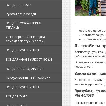
ВСЕ ДЛЯ ГОРОДУ
Рукави для розсади
ВСЕ ДЛЯ РОЗСАДНИКІВ І
ТЕПЛИЦЬ
безпосередньо в 
Компост покращу
Сітка огіркова/ шпалерна
І головне – ути
сітка для плетучих рослин
Як зробити п
ВСЕ ДЛЯ БУДІВНИЦТВА
Компостну купу краще
робити в кінці літа а
ВСЕ ДЛЯ АНАЛІЗУ ЯКОСТІ ВОДИ
Основними етапами ко
необхідності.
ВСЕ ДЛЯ ГОСПОДАРСТВА
Закладання ко
Нертус насіння, ЗЗР, добрива
Виберіть оптимальне 
хорошим дренажем (що
ВСЕ ДЛЯ БУДІВНИЦТВА
Врахуйте, що ве
ній вологи.
ВСЕ ДЛЯ САДУ
Рекомендований обсяг
ВСЕ ДЛЯ ПОЛЯ