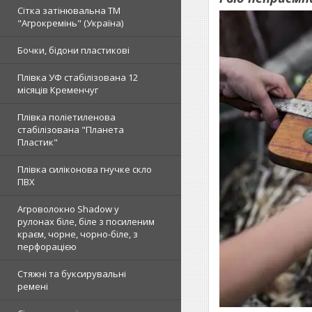
Сітка затінювальна ТМ
"Агрокремінь" (Україна)
Бочки, бідони пластикові
Плівка УФ стабілізована 12
місяців Кременчуг
Плівка поліетиленова
стабілізована "Планета
Пластик"
Плівка силіконова гнучке скло
ПВХ
Агроволокно Shadow у
рулонах біле, біле з посиленим
краєм, чорне, чорно-біле, з
перфорацією
Стяжні та буксирувальні
ремені