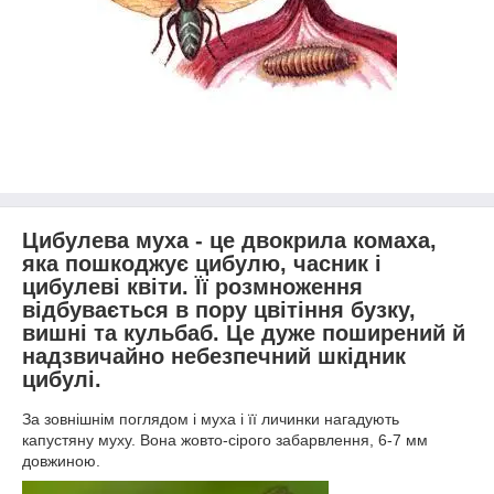
Цибулева муха - це двокрила комаха,
яка пошкоджує цибулю, часник і
цибулеві квіти. Її розмноження
відбувається в пору цвітіння бузку,
вишні та кульбаб. Це дуже поширений й
надзвичайно небезпечний шкідник
цибулі.
За зовнішнім поглядом і муха і її личинки нагадують
капустяну муху. Вона жовто-сірого забарвлення, 6-7 мм
довжиною.