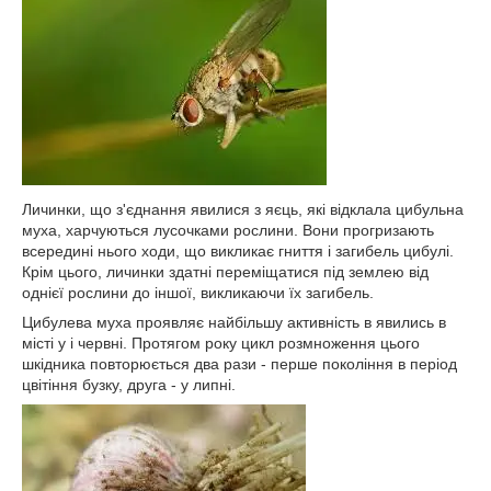
Личинки, що з'єднання явилися з яєць, які відклала цибульна
муха, харчуються лусочками рослини. Вони прогризають
всередині нього ходи, що викликає гниття і загибель цибулі.
Крім цього, личинки здатні переміщатися під землею від
однієї рослини до іншої, викликаючи їх загибель.
Цибулева муха проявляє найбільшу активність в явились в
місті у і червні. Протягом року цикл розмноження цього
шкідника повторюється два рази - перше покоління в період
цвітіння бузку, друга - у липні.