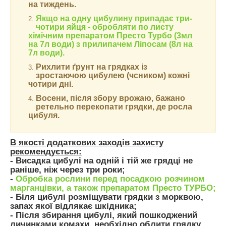
на тиждень.
Якщо на одну цибулину припадає три-
чотири яйця - обробляти по листу
хімічним препаратом Престо Турбо (3мл
на 7л води) з прилипачем Ліпосам (8л на
7л води).
Рихлити ґрунт на грядках із
зростаючою цибулею (чсником) кожні
чотири дні.
Восени, після збору врожаю, бажано
ретельно перекопати грядки, де росла
цибуля.
В якості додаткових заходів захисту
рекомендується:
- Висадка цибулі на одній і тій же грядці не
раніше, ніж через три роки;
-
Обробка рослини перед посадкою розчином
марганцівки, а також препаратом Престо ТУРБО;
- Біля цибулі розміщувати грядки з морквою,
запах якої відлякає шкідника;
- Після збирання цибулі, який пошкоджений
личинками комахи, необхідно облити грядку