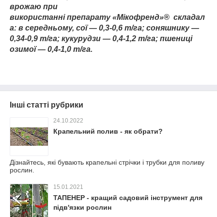
врожаю при
використанні
препарату «Мікофренд»
®
складал
а: в середньому, сої — 0,3-0,6 т/га; соняшнику —
0,34-0,9 т/га; кукурудзи — 0,4-1,2 т/га; пшениці
озимої — 0,4-1,0 т/га.
Інші статті рубрики
24.10.2022
Крапельний полив - як обрати?
Дізнайтесь, які бувають крапельні стрічки і трубки для поливу
рослин.
15.01.2021
ТАПЕНЕР - кращий садовий інструмент для
підв'язки рослин