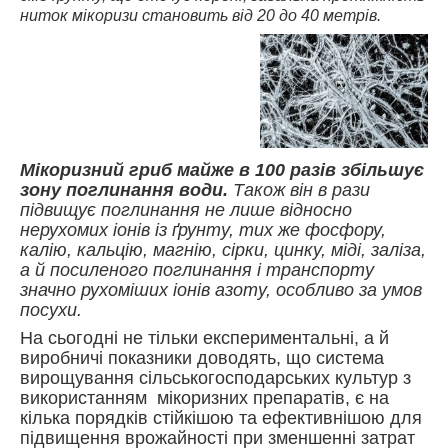
ниток мікоризи становить від 20 до 40 метрів.
Мікоризний гриб майже в 100 разів збільшує
зону поглинання води.
Також він в рази
підвищує поглинання не лише відносно
нерухомих іонів із ґрунту, тих же фосфору,
калію, кальцію, магнію, сірки, цинку, міді, заліза,
а й посиленого поглинання і транспорту
значно рухоміших іонів азоту, особливо за умов
посухи.
На сьогодні не тільки експериментальні, а й
виробничі показники доводять, що система
вирощування сільськогосподарських культур з
використанням мікоризних препаратів, є на
кілька порядків стійкішою та ефективнішою для
підвищення врожайності при зменшенні затрат