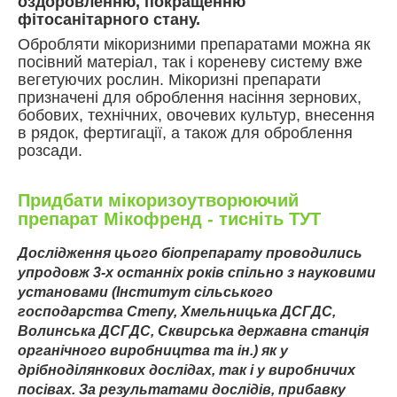
оздоровленню, покращенню
фітосанітарного стану.
Обробляти мікоризними препаратами можна як
посівний матеріал, так і кореневу систему вже
вегетуючих рослин. Мікоризні препарати
призначені для оброблення насіння зернових,
бобових, технічних, овочевих культур, внесення
в рядок, фертигації, а також для оброблення
розсади.
Придбати
мікоризоутворюючий
препарат Мікофренд
- тисніть ТУТ
Дослідження цього біопрепарату проводились
упродовж 3-х останніх років спільно з науковими
установами (Інститут сільського
господарства Степу, Хмельницька ДСГДС,
Волинська ДСГДС, Сквирська державна станція
органічного виробництва та ін.) як у
дрібноділянкових дослідах, так і у виробничих
посівах. За результатами дослідів,
прибавку