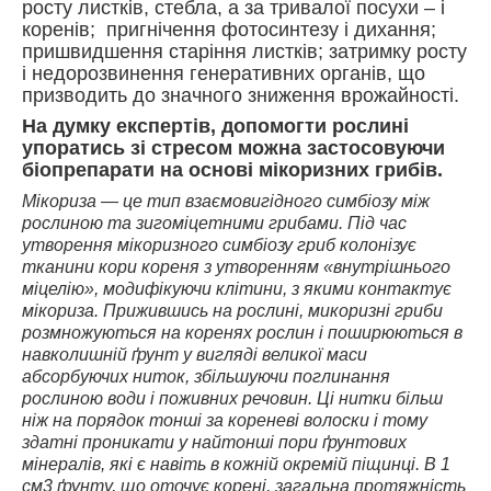
росту листків, стебла, а за тривалої посухи – і
коренів; пригнічення фотосинтезу і дихання;
пришвидшення старіння листків; затримку росту
і недорозвинення генеративних органів, що
призводить до значного зниження врожайності.
На думку експертів, допомогти рослині
упоратись зі стресом можна застосовуючи
біопрепарати на основі мікоризних грибів.
Мікориза — це тип взаємовигідного симбіозу між
рослиною та зигоміцетними грибами. Під час
утворення мікоризного симбіозу гриб колонізує
тканини кори кореня з утворенням «внутрішнього
міцелію», модифікуючи клітини, з якими контактує
мікориза. Прижившись на рослині, микоризні гриби
розмножуються на коренях рослин і поширюються в
навколишній ґрунт у вигляді великої маси
абсорбуючих ниток, збільшуючи поглинання
рослиною води і поживних речовин. Ці нитки більш
ніж на порядок тонші за кореневі волоски і тому
здатні проникати у найтонші пори ґрунтових
мінералів, які є навіть в кожній окремій піщинці. В 1
см3 ґрунту, що оточує корені, загальна протяжність