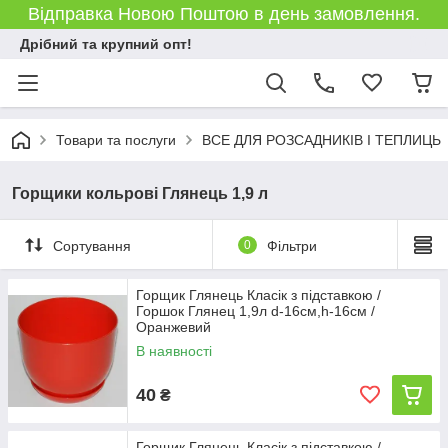
Відправка Новою Поштою в день замовлення.
Дрібний та крупний опт!
Товари та послуги
ВСЕ ДЛЯ РОЗСАДНИКІВ І ТЕПЛИЦЬ
Горщики кольрові Глянець 1,9 л
Сортування
0
Фільтри
Горщик Глянець Класік з підставкою /
Горшок Глянец 1,9л d-16см,h-16см /
Оранжевий
В наявності
40
₴
Горщик Глянець Класік з підставкою /