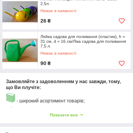
2,5л.
Немає в наявності
26
₴
Ляйка садова для поливання (пластик), h =
31 см, d = 16 см/Ліка садова для поливання
7,5 л.
Немає в наявності
90
₴
Замовляйте з задоволенням у нас завжди, тому,
що Ви плучіте:
- широкий асортимент товарів;
- відмінне якість товарів за прийнятною ціною;
Показати все
- дуже якісно і надійно упакуємо Ваше