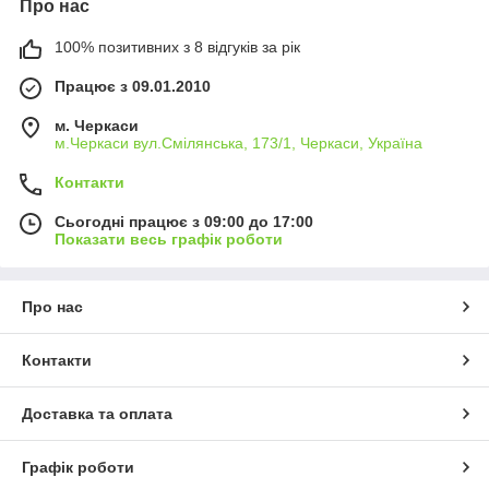
замовлення;
Про нас
100% позитивних з 8 відгуків за рік
- надійність і зручність оплати замовлень
(післяплата - при отриманні товару фактично на
Працює з 09.01.2010
перевізника, предоплата на карту Приватбанк, або на
розрахунковий рахунок випискою податкової
м. Черкаси
накладної);
м.Черкаси вул.Смілянська, 173/1, Черкаси, Україна
Контакти
- оперативна відправка Вашої заявки (зазвичай у
день замовлення).
Сьогодні працює з 09:00 до 17:00
Показати весь графік роботи
Про нас
Контакти
Доставка та оплата
Графік роботи