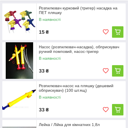
Пульверизатори ручні
Розпилювач курковий (тригер) насадка на
(розпилювачі з колбами від 0,5 л до
ПЕТ пляшку
2 л та з регульованими насадками
В наявності
для розбризкування),
15
₴
Насадки на пет-пляшку для
розпилювання на рослини
(розбризкувач, або насос-
Насос (розпилювач-насадка), обприскувач
розбризкувач).
ручний помповий, насос-тригер
В наявності
33
₴
Розпилювач-насос на пляшку (дешевий
обприскувач) (100 шт.ящ)
В наявності
33
₴
Лейка / Лійка для кімнатних 1,8л