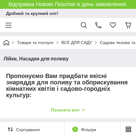
Відправка Новою Поштою в день замовлення.
Дрібний та крупний опт!
Товари та послуги
ВСЕ ДЛЯ САДУ
Садова техніка та
Лійки, Насадки для поливу
Пропонуємо Вам придбати якісні
знаряддя для поливу та обприскування
кімнатних квітів і садово-городніх
культур:
Лійки
(про"об'ємом від 0,7 л до 7,5
Показати все
л),
Обприскувачі помпові
(про"об'ємом від 2л до 10л),
Сортування
0
Фільтри