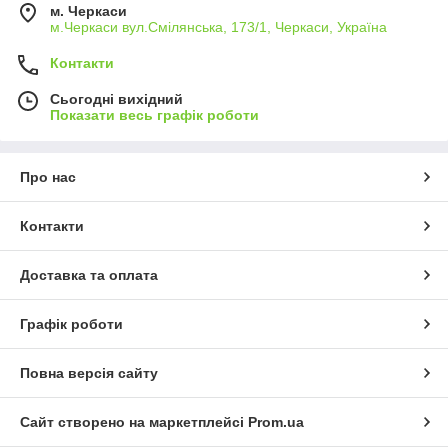
перевізника, предоплата на карту Приватбанк, або на
м. Черкаси
розрахунковий рахунок випискою податкової
м.Черкаси вул.Смілянська, 173/1, Черкаси, Україна
накладної);
Контакти
- оперативна відправка Вашої заявки (зазвичай у
Сьогодні вихідний
день замовлення).
Показати весь графік роботи
Про нас
Контакти
Доставка та оплата
Графік роботи
Повна версія сайту
Сайт створено на маркетплейсі
Prom.ua