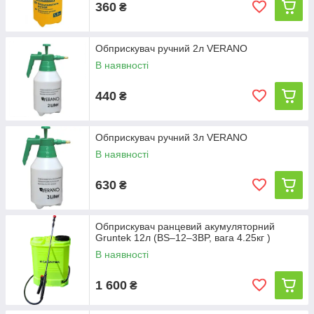
360
₴
Опрыскиватели этого производителя всегда мощные, с высокой
производительностью, небольшими размерами, с различными
Обприскувач ручний 2л VERANO
рабочими объемами и типами насосов, с бензиновыми
В наявності
двигателями и нагнетающей ручной системой, что дает
возможность четко распределять жидкости для защиты растений.
440
₴
Лучшее качество и безопасность опрыскивателей
SOLO
Обприскувач ручний 3л VERANO
рассчитаны на профессиональное использование.
В наявності
630
₴
Обприскувач ранцевий акумуляторний
Gruntek 12л (BS–12–3BP, вага 4.25кг )
В наявності
1 600
₴