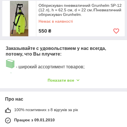
Обприскувач пневматичний Grunhelm SP-12
(12 л), h = 62.5 см, d = 22 см./Пневматичний
обприскувач Grunhelm.
Немає в наявності
550
₴
Заказывайте с удовольствием у нас всегда,
потому, что Вы плучите:
- широкий ассортимент товаров;
- отличное качество товаров по приемлемой
Показати все
цене;
- дуже якісно і надійно упакуємо Ваше
Про нас
замовлення;
100% позитивних з 8 відгуків за рік
- надійність і зручність оплати замовлень
Працює з 09.01.2010
(післяплата - при отриманні товару фактично на