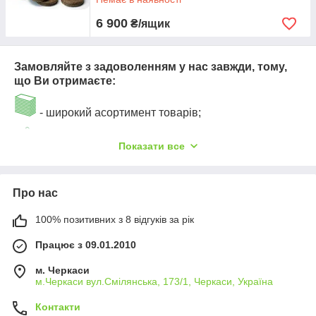
6 900
₴/ящик
Замовляйте з задоволенням у нас завжди, тому,
що Ви отримаєте:
- широкий асортимент товарів;
- відмінне якість товарів за прийнятною ціною;
Показати все
- дуже якісно і надійно упакуємо Ваше
замовлення;
Про нас
100% позитивних з 8 відгуків за рік
- надійність і зручність оплати замовлень
(післяплата - при отриманні товару фактично на
Працює з 09.01.2010
перевізника, предоплата на карту Приватбанк, або на
розрахунковий рахунок випискою податкової
м. Черкаси
накладної);
м.Черкаси вул.Смілянська, 173/1, Черкаси, Україна
Контакти
- оперативна відправка Вашої заявки (зазвичай у