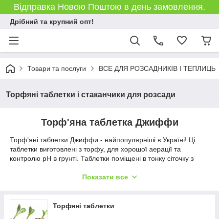
Відправка Новою Поштою в день замовлення.
Дрібний та крупний опт!
Товари та послуги
ВСЕ ДЛЯ РОЗСАДНИКІВ І ТЕПЛИЦЬ
Торфяні таблетки і стаканчики для розсади
Торф'яна таблетка Джиффи
Торф'яні таблетки Джиффи - найпопулярніші в Україні! Ці
таблетки виготовлені з торфу, для хорошої аерації та
контролю pH в грунті. Таблетки поміщені в тонку сіточку з
кокосового волокна, щоб торф не розсипався.
Вирощуючи розсаду у таблетках, Ви отримуєте здорове,
Показати все
сильне рослина, яка без складнощів пересідає у відкритий
грунт або вазон.
Торфяні таблетки