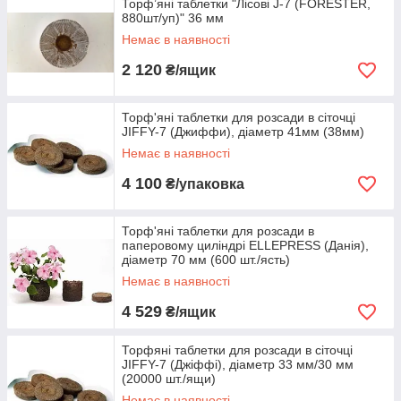
Торф’яні таблетки "Лісові J-7 (FORESTER,
880шт/уп)" 36 мм
Немає в наявності
2 120
₴/ящик
Торф'яні таблетки для розсади в сіточці
JIFFY-7 (Джиффи), діаметр 41мм (38мм)
Немає в наявності
4 100
₴/упаковка
Торф'яні таблетки для розсади в
паперовому циліндрі ELLEPRESS (Данія),
діаметр 70 мм (600 шт./ясть)
Немає в наявності
4 529
₴/ящик
Торфяні таблетки для розсади в сіточці
JIFFY-7 (Джіффі), діаметр 33 мм/30 мм
(20000 шт./ящи)
Немає в наявності