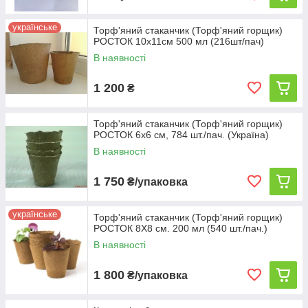
Діаметр
27
36
42
70
українське
Торф'яний стаканчик (Торф'яний горщик)
таблеток,
РОСТОК 10х11см 500 мл (216шт/пач)
мм
В наявності
Кількість в
1 200
₴
коробці
3000
1500
1000
600
• укладені
2550
1100
750
400
стовпцями
Торф'яний стаканчик (Торф'яний горщик)
РОСТОК 6х6 см, 784 шт./пач. (Україна)
• насипом
В наявності
1 750
₴/упаковка
українське
Торф'яний стаканчик (Торф'яний горщик)
РОСТОК 8Х8 см. 200 мл (540 шт./пач.)
В наявності
1 800
₴/упаковка