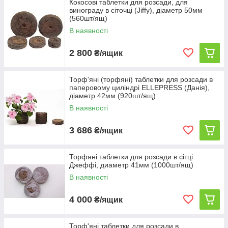
Кокосові таблетки для розсади, для
винограду в сіточці (Jiffy), діаметр 50мм
(560шт/ящ)
В наявності
2 800
₴/ящик
Торф'яні (торфяні) таблетки для розсади в
паперовому циліндрі ELLEPRESS (Данія),
діаметр 42мм (920шт/ящ)
В наявності
3 686
₴/ящик
Торфяні таблетки для розсади в сітці
Джеффі, диаметр 41мм (1000шт/ящ)
В наявності
4 000
₴/ящик
Торф'яні таблетки для розсади в