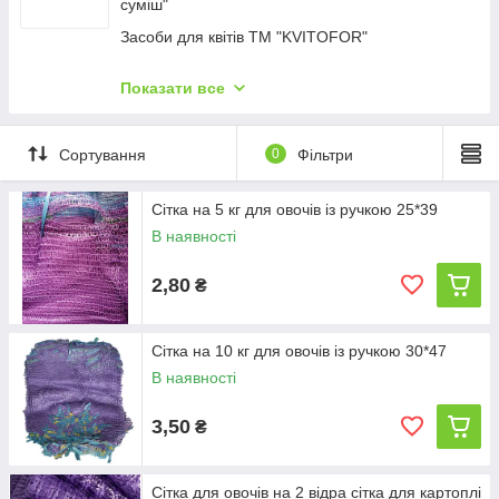
суміш"
Садові пилососи та повітродувки
Засоби для квітів ТМ "KVITOFOR"
Мотокосы
Добриво ТМ "Чистий Лист"
Подрібнювачі пнів
Показати все
Добриво рідке органічне ТМ "Stimul Natural"
Дроворези
Добриво кристалічне ТМ "Stimul NPK"
Садовий інвентар
Сортування
0
Фільтри
Добриво мінеральне рідке ТМ "Stimul NPK"
Аератори для газону
Сітка на 5 кг для овочів із ручкою 25*39
Мойки
В наявності
Мотоблоки та мотокультиватори
Машини для порізування та колення дров із
2,80
₴
конвеєром
Садові трактори
Сітка на 10 кг для овочів із ручкою 30*47
В наявності
3,50
₴
Сітка для овочів на 2 відра сітка для картоплі