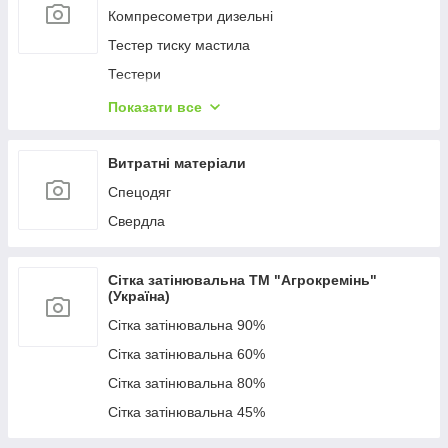
Компресометри дизельні
Тестер тиску мастила
Тестери
Компресометри бензинові
Показати все
Спецголовки та ключі
Витратні матеріали
Спецодяг
Свердла
Сітка затінювальна ТМ "Агрокремінь"
(Україна)
Сітка затінювальна 90%
Сітка затінювальна 60%
Сітка затінювальна 80%
Сітка затінювальна 45%