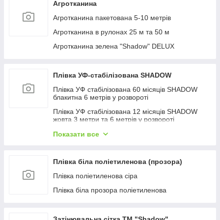
Агротканина
Агротканина пакетована 5-10 метрів
Агротканина в рулонах 25 м та 50 м
Агротканина зелена "Shadow" DELUX
Плівка УФ-стабілізована SHADOW
Плівка УФ стабілізована 60 місяців SHADOW
блакитна 6 метрів у розвороті
Плівка УФ стабілізована 12 місяців SHADOW
жовта 3 метри та 6 метрів у розвороті
Плівка УФ стабілізована Shadow 24 місяці
Показати все
зелена 3 метри та 6 метрів у розвороті
Плівка УФ стабілізована Shadow 36 місяців
Плівка біла поліетиленова (прозора)
рожева 3 метри та 6 метрів у розвороті
Плівка поліетиленова сіра
Плівка УФ стабілізована біла 6 метрів у
розвороті
Плівка біла прозора поліетиленова
Скотч для ремонту теплиць
Затінювальна сітка ТМ "Shadow"