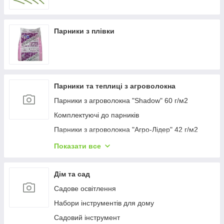
Парники з плівки
Парники та теплиці з агроволокна
Парники з агроволокна "Shadow" 60 г/м2
Комплектуючі до парників
Парники з агроволокна "Агро-Лідер" 42 г/м2
Парник високий "Гігант" Висота 120 см ширина
Показати все
160 см
Полотно прошите для парника
Дім та сад
Парники з агроволокна "Агро-Лідер" 50 г/м2
Садове освітлення
Парники з агроволокна "Парніки для рослин" 42
Набори інструментів для дому
г/м2
Садовий інструмент