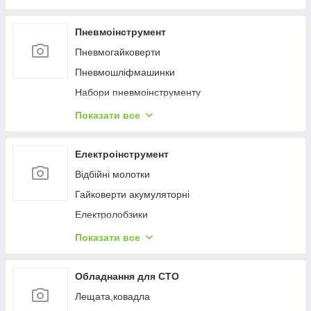
Пневмоінструмент
Пневмогайковерти
Пневмошліфмашинки
Набори пневмоінструменту
Пневмодрелі
Показати все
Шланги
Фарборозпилювачі
Електроінструмент
Topнaдopи
Відбійні молотки
Блоки підготовки повітря, регулятори
Гайковерти акумуляторні
Пневмовідрізні та зачисні інструменти
Електролобзики
Пневмозачистні машинки
Перфоратори
Показати все
Пневмошуруповерти, пневмовикрутки
Пилки електричні
Пневмостеплери
Гайковерти мережеві
Обладнання для СТО
Пневмоножиці
Дрилі
Лещата,ковадла