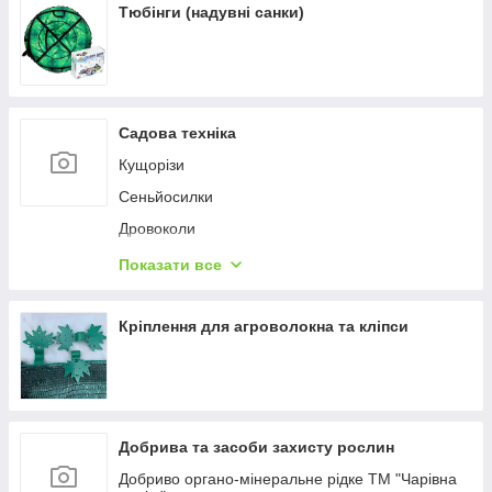
Тюбінги (надувні санки)
Садова техніка
Кущорізи
Сеньйосилки
Дровоколи
Насоси
Показати все
Газонокосарки
Садові подрібнювачі
Кріплення для агроволокна та кліпси
Набори для догляду за садом
Підмітальні машини
Акумуляторне обладнання
Добрива та засоби захисту рослин
Приладдя до садової техніки
Добриво органо-мінеральне рідке ТМ "Чарівна
Акумуляторні тачки