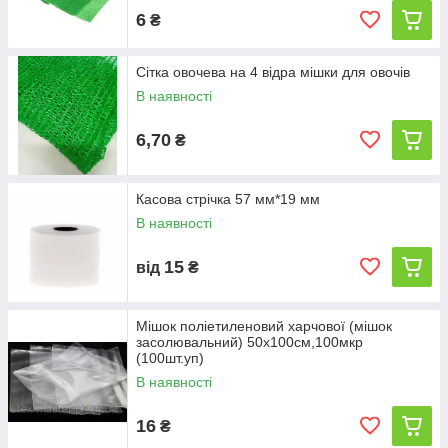
6
₴
Сітка овочева на 4 відра мішки для овочів
В наявності
6,70
₴
Касова стрічка 57 мм*19 мм
В наявності
15
від
₴
Мішок поліетиленовий харчової (мішок
засолювальний) 50х100см,100мкр
(100шт.уп)
В наявності
16
₴