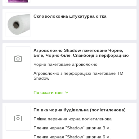
Скловолоконна штукатурна сітка
Агроволокно Shadow пакетоване Чорне,
Біле, Чорно-біле, Спанбонд з перфорацією
Чорне пакетоване агроволокно
Агроволокно з перфорацією пакетоване TM
Shadow
Чорно-біле агроволокно готові відрізи ТМ
Shadow
Показати все
Біле агроволокно (спанбонд пакетований)
Плівка чорна будівельна (поліетиленова)
Плівка первинна чорна поліетиленова
Пленка черная "Shadow" ширина 3 м.
Пленка черная "Shadow" ширина 6 м.