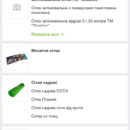
Сітка затінювальна з люверсами пакетована
посилена
Сітка затінювальна відрізи 5 і 10 метрів ТМ
"Shadow"
Сітка затінювальна 80%
Показати все
Сітка затінювальна 60%
Москітні сітки
Сітка затінювальна 45%
Затінювальна сітка 90%
Затінювальна сітка 110 г/м2 (забірна)
Сітка затінювальна на метраж
Сітки садові
Сітка садова СОТА
Сітка Пташка
Сітка садова сота від крота
Сетка от птиц