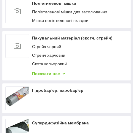
Поліетиленові мішки
Поліетиленові мішки для засолювання
Мішки поліетиленові вкладки
Пакувальний матеріал (скотч, стрейч)
Стрейч чорний
Стрейч харчовий
Скотч кольоровий
Скотч прозорий
Показати все
Стрейч прозорий пакувальний
Гідробар'єр, паробар'єр
Супердифузійна мембрана