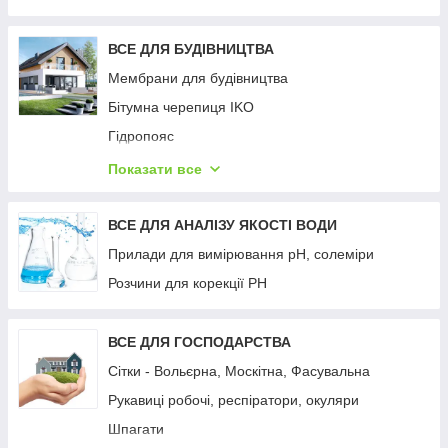
Затіняюча сітка
Шпалерна сітка (для вирощування огірків,
ВСЕ ДЛЯ БУДІВНИЦТВА
квасолі, квітів)
Мембрани для будівництва
Фарба для теплиць (Парасолекс)
Бітумна черепиця IKO
Плівка для теплиць
Гідропояс
Бітумна гідроізоляційна стрічка PLASTTER
Показати все
Шиповидна геомембрана ІЗОЛІТ
Цементно стружкова плита BZS
ВСЕ ДЛЯ АНАЛІЗУ ЯКОСТІ ВОДИ
Геотекстиль TYPAR
Прилади для вимірювання рН, солеміри
Геотекстиль АМТ
Розчини для корекції РН
Екологічна теплоізоляція ROCKWOOL
Сталеві панельні радіатори PURMO
ВСЕ ДЛЯ ГОСПОДАРСТВА
Сітки - Вольєрна, Москітна, Фасувальна
Рукавиці робочі, респіратори, окуляри
Шпагати