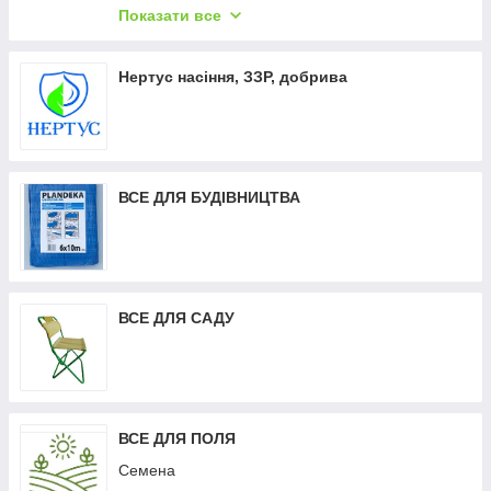
Засоби від побутових комах (мурахи, таргани,
Показати все
клопи, мухи, слизні, комарі)
Товари для домашнього господарства
Нертус насіння, ЗЗР, добрива
Промислові товари - Нитка мішкозашивочна,
Ланцюги оцинковані, Стрічка ремінна, Канат
Програмні РРО Смарт Каса
ВСЕ ДЛЯ БУДІВНИЦТВА
ВСЕ ДЛЯ САДУ
ВСЕ ДЛЯ ПОЛЯ
Семена