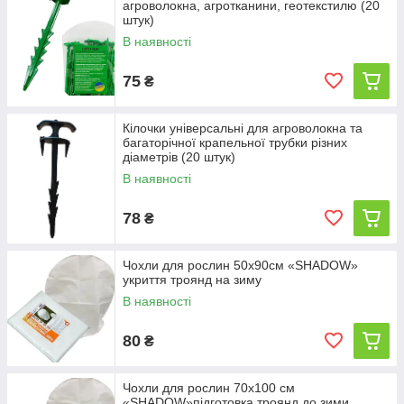
агроволокна, агротканини, геотекстилю (20
штук)
В наявності
75
₴
Кілочки універсальні для агроволокна та
багаторічної крапельної трубки різних
діаметрів (20 штук)
В наявності
78
₴
Чохли для рослин 50х90см «SHADOW»
укриття троянд на зиму
В наявності
80
₴
Чохли для рослин 70х100 см
«SHADOW»підготовка троянд до зими