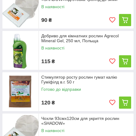
В наявності
90
₴
Добриво для кімнатних рослин Agrecol
Mineral Gel, 250 мл, Польща
В наявності
115
₴
Стимулятор росту рослин гумат калію
Гуміфілд в.г. 50 г
Готово до відправки
120
₴
Чохли 93смх120см для укриття рослин
«SHADOW»
В наявності