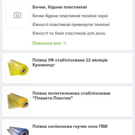
Бочки, бідони пластикові
Бочки бідони пластикові технічні чорні
Ємності пластикові прямокутні технічні
Ємності та баки пластикові для душу
Ємності пластикові прямокутні харчові
Показати все
Бочки, бідони пластикові харчові білі
Плівка УФ стабілізована 12 місяців
Кременчуг
Плівка поліетиленова стабілізована
"Планета Пластик"
Плівка силіконова гнучке скло ПВХ