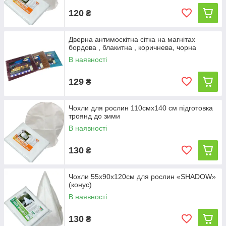
120
₴
Дверна антимоскітна сітка на магнітах
бордова , блакитна , коричнева, чорна
В наявності
129
₴
Чохли для рослин 110смх140 см підготовка
троянд до зими
В наявності
130
₴
Чохли 55х90х120см для рослин «SHADOW»
(конус)
В наявності
130
₴