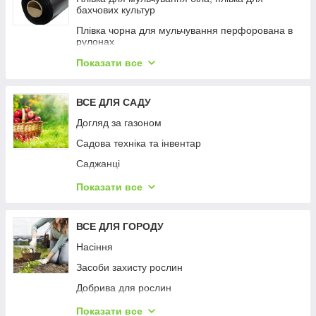
бахчових культур
Плівка чорна для мульчування перфорована в
рулонах
Плівка Shadow чорна для мульчування ґрунту
Показати все
Плівка чорна для мульчування
ВСЕ ДЛЯ САДУ
Плівка чорна для мульчування перфорована
пакетована
Догляд за газоном
Садова техніка та інвентар
Саджанці
Сітки садові
Показати все
Феромонні пастки (облік та вилов шкідників)
ВСЕ ДЛЯ ГОРОДУ
Насіння
Засоби захисту рослин
Добрива для рослин
Крапельне зрошення (шланги, стрічка,
Показати все