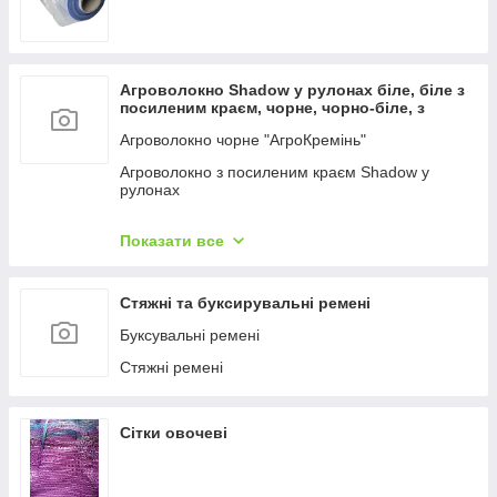
Агроволокно Shadow у рулонах біле, біле з
посиленим краєм, чорне, чорно-біле, з
перфорацією
Агроволокно чорне "АгроКремінь"
Агроволокно з посиленим краєм Shadow у
рулонах
Агроволокно біле "АгроКремінь"
Показати все
Агроволокно "Shadow" біле, покривне в рулонах.
Агроволокно чорне "Shadow", що мучується в
Стяжні та буксирувальні ремені
рулонах.
Буксувальні ремені
Агроволокно чорно-біле Shadow
Стяжні ремені
Агроволокно Shadow чорне з перфорацією (
чорно-біле з отворами)
Агроволокно Акція (безплатна доставка)
Сітки овочеві