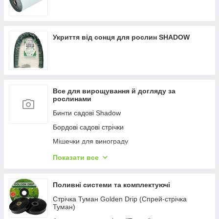
Укриття від сонця для рослин SHADOW
Все для вирощування й догляду за
рослинами
Бинти садові Shadow
Бордові садові стрічки
Мішечки для винограду
Кріплення для рослин
Показати все
Касети для розсади
Поливні системи та комплектуючі
Стрічка Туман Golden Drip (Спрей-стрічка
Туман)