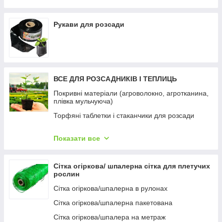
фурнітура)
Парник "Росток", 4м
Рукави для розсади
ВСЕ ДЛЯ РОЗСАДНИКІВ І ТЕПЛИЦЬ
Покривні матеріали (агроволокно, агротканина,
плівка мульчуюча)
Торфяні таблетки і стаканчики для розсади
Касети та піддони
Показати все
Горщики для розсади (технічні)
Контейнер тканинний для саджанців
Сітка огіркова/ шпалерна сітка для плетучих
Субстрати для розсади
рослин
Горщики та кашпо для квітів
Сітка огіркова/шпалерна в рулонах
Товари для орхідей
Сітка огіркова/шпалерна пакетована
Опори для рослин, декор
Сітка огіркова/шпалера на метраж