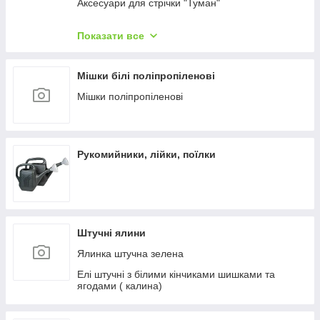
Аксесуари для стрічки "Туман"
Фітинги для крапельного поливання
Показати все
Рукав ПВХ Lay Flat GOLDEN DRIP
Стрічка для крапельного поливання
Мішки білі поліпропіленові
Шланги для поливання
Мішки поліпропіленові
Обприскувачі ручні
Рукомийники, лійки, поїлки
Штучні ялини
Ялинка штучна зелена
Елі штучні з білими кінчиками шишками та
ягодами ( калина)