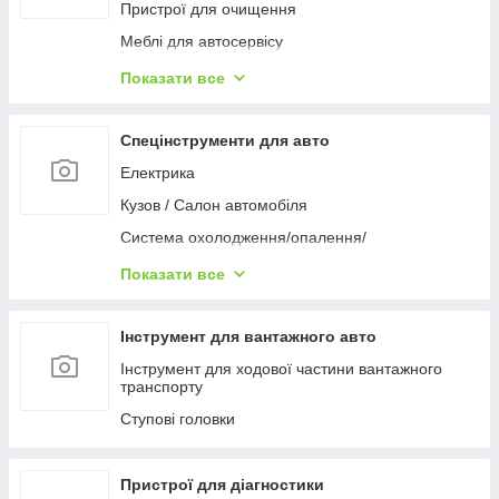
Пневмоножиці, ножі
Кутошліфовальная машина
Пристрої для очищення
Шурупокрути
Meблі для aвтocepвіcу
Полірувальні машинки
Домкрати та підставки
Показати все
Фени промислові
Знімачі
Фарборозпилювачі
Преси та комплектуючі
Спецінструменти для авто
Пальники / Паяльники
Електрика
Зварювальне обладнання та комплектуючі
Кузов / Салон автомобіля
Вивішування / поперечні балки / крани
Система охолодження/опалення/
кондиціонування
Малярно-кузовне обладнання
Показати все
Гальмівна система
Гідравліка
Двигун і навісне обладнання
Лебідка та талі
Інструмент для вантажного авто
Коробка передач / Вісь / Рульове управління
Автоаксесуари
Інструмент для ходової частини вантажного
транспорту
Мастило, заміна технічних рідин
Ступові головки
Компресори
Ліхтарі автомобільні
Пристрої для діагностики
Візки транспортувальні