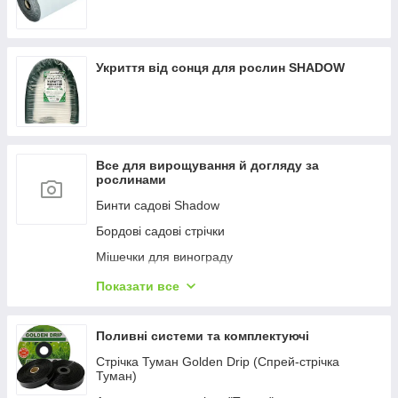
Укриття від сонця для рослин SHADOW
Все для вирощування й догляду за
рослинами
Бинти садові Shadow
Бордові садові стрічки
Мішечки для винограду
Кріплення для рослин
Показати все
Касети для розсади
Поливні системи та комплектуючі
Стрічка Туман Golden Drip (Спрей-стрічка
Туман)