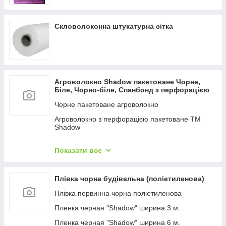
Скловолоконна штукатурна сітка
Агроволокно Shadow пакетоване Чорне,
Біле, Чорно-біле, Спанбонд з перфорацією
Чорне пакетоване агроволокно
Агроволокно з перфорацією пакетоване TM
Shadow
Чорно-біле агроволокно готові відрізи ТМ
Shadow
Показати все
Біле агроволокно (спанбонд пакетований)
Плівка чорна будівельна (поліетиленова)
Плівка первинна чорна поліетиленова
Пленка черная "Shadow" ширина 3 м.
Пленка черная "Shadow" ширина 6 м.