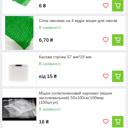
6
₴
Сітка овочева на 4 відра мішки для овочів
В наявності
6,70
₴
Касова стрічка 57 мм*19 мм
В наявності
15
від
₴
Мішок поліетиленовий харчової (мішок
засолювальний) 50х100см,100мкр
(100шт.уп)
В наявності
16
₴