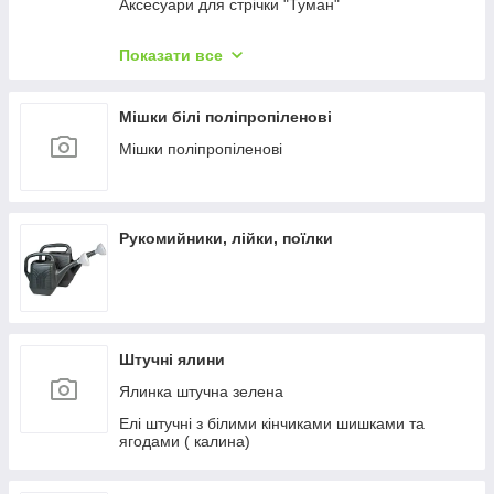
Аксесуари для стрічки "Туман"
Фітинги для крапельного поливання
Показати все
Рукав ПВХ Lay Flat GOLDEN DRIP
Стрічка для крапельного поливання
Мішки білі поліпропіленові
Шланги для поливання
Мішки поліпропіленові
Обприскувачі ручні
Рукомийники, лійки, поїлки
Штучні ялини
Ялинка штучна зелена
Елі штучні з білими кінчиками шишками та
ягодами ( калина)