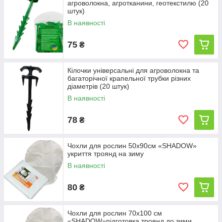
агроволокна, агротканини, геотекстилю (20
штук)
В наявності
75
₴
Кілочки універсальні для агроволокна та
багаторічної крапельної трубки різних
діаметрів (20 штук)
В наявності
78
₴
Чохли для рослин 50х90см «SHADOW»
укриття троянд на зиму
В наявності
80
₴
Чохли для рослин 70х100 см
«SHADOW»підготовка троянд до зими