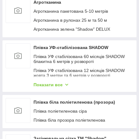
Агротканина
Агротканина пакетована 5-10 метрів
Агротканина в рулонах 25 м та 50 м
Агротканина зелена "Shadow" DELUX
Плівка УФ-стабілізована SHADOW
Плівка УФ стабілізована 60 місяців SHADOW
блакитна 6 метрів у розвороті
Плівка УФ стабілізована 12 місяців SHADOW
жовта 3 метри та 6 метрів у розвороті
Плівка УФ стабілізована Shadow 24 місяці
Показати все
зелена 3 метри та 6 метрів у розвороті
Плівка УФ стабілізована Shadow 36 місяців
Плівка біла поліетиленова (прозора)
рожева 3 метри та 6 метрів у розвороті
Плівка поліетиленова сіра
Плівка УФ стабілізована біла 6 метрів у
розвороті
Плівка біла прозора поліетиленова
Скотч для ремонту теплиць
Затінювальна сітка ТМ "Shadow"