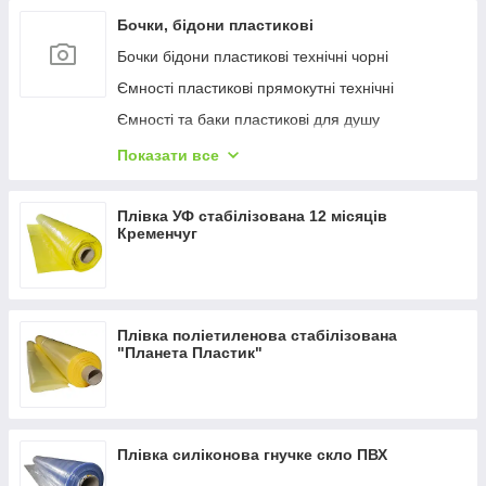
Бочки, бідони пластикові
Бочки бідони пластикові технічні чорні
Ємності пластикові прямокутні технічні
Ємності та баки пластикові для душу
Ємності пластикові прямокутні харчові
Показати все
Бочки, бідони пластикові харчові білі
Плівка УФ стабілізована 12 місяців
Кременчуг
Плівка поліетиленова стабілізована
"Планета Пластик"
Плівка силіконова гнучке скло ПВХ