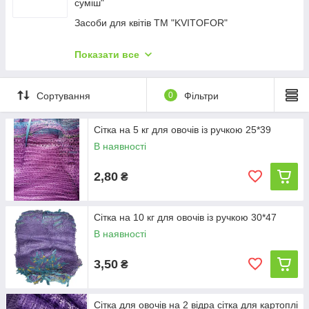
суміш"
Садові пилососи та повітродувки
Засоби для квітів ТМ "KVITOFOR"
Мотокосы
Добриво ТМ "Чистий Лист"
Подрібнювачі пнів
Показати все
Добриво рідке органічне ТМ "Stimul Natural"
Дроворези
Добриво кристалічне ТМ "Stimul NPK"
Садовий інвентар
Сортування
0
Фільтри
Добриво мінеральне рідке ТМ "Stimul NPK"
Аератори для газону
Сітка на 5 кг для овочів із ручкою 25*39
Мойки
В наявності
Мотоблоки та мотокультиватори
Машини для порізування та колення дров із
2,80
₴
конвеєром
Садові трактори
Сітка на 10 кг для овочів із ручкою 30*47
В наявності
3,50
₴
Сітка для овочів на 2 відра сітка для картоплі