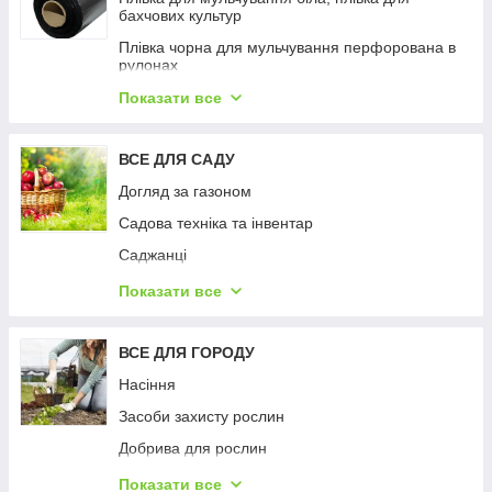
бахчових культур
Плівка чорна для мульчування перфорована в
рулонах
Плівка Shadow чорна для мульчування ґрунту
Показати все
Плівка чорна для мульчування
ВСЕ ДЛЯ САДУ
Плівка чорна для мульчування перфорована
пакетована
Догляд за газоном
Садова техніка та інвентар
Саджанці
Сітки садові
Показати все
Феромонні пастки (облік та вилов шкідників)
ВСЕ ДЛЯ ГОРОДУ
Насіння
Засоби захисту рослин
Добрива для рослин
Крапельне зрошення (шланги, стрічка,
Показати все