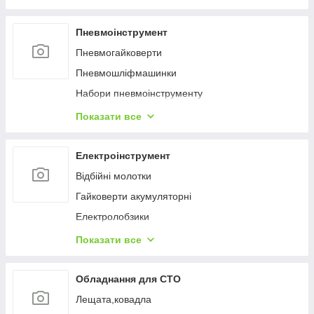
Пневмоінструмент
Пневмогайковерти
Пневмошліфмашинки
Набори пневмоінструменту
Пневмодрелі
Показати все
Шланги
Фарборозпилювачі
Електроінструмент
Topнaдopи
Відбійні молотки
Блоки підготовки повітря, регулятори
Гайковерти акумуляторні
Пневмовідрізні та зачисні інструменти
Електролобзики
Пневмозачистні машинки
Перфоратори
Показати все
Пневмошуруповерти, пневмовикрутки
Пилки електричні
Пневмостеплери
Гайковерти мережеві
Обладнання для СТО
Пневмоножиці
Дрилі
Лещата,ковадла