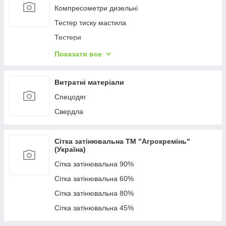
Компресометри дизельні
Тестер тиску мастила
Тестери
Компресометри бензинові
Показати все
Спецголовки та ключі
Витратні матеріали
Спецодяг
Свердла
Сітка затінювальна ТМ "Агрокремінь"
(Україна)
Сітка затінювальна 90%
Сітка затінювальна 60%
Сітка затінювальна 80%
Сітка затінювальна 45%