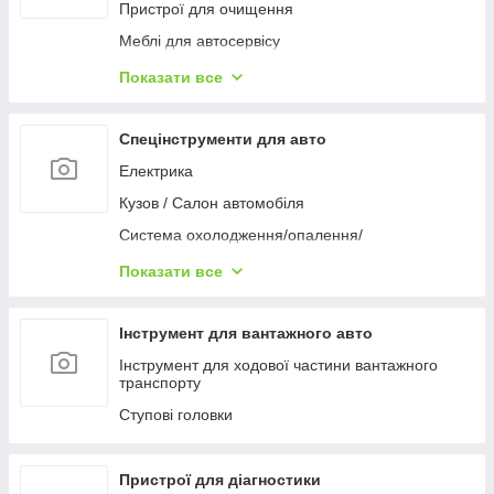
Пневмоножиці, ножі
Кутошліфовальная машина
Пристрої для очищення
Шурупокрути
Meблі для aвтocepвіcу
Полірувальні машинки
Домкрати та підставки
Показати все
Фени промислові
Знімачі
Фарборозпилювачі
Преси та комплектуючі
Спецінструменти для авто
Пальники / Паяльники
Електрика
Зварювальне обладнання та комплектуючі
Кузов / Салон автомобіля
Вивішування / поперечні балки / крани
Система охолодження/опалення/
кондиціонування
Малярно-кузовне обладнання
Показати все
Гальмівна система
Гідравліка
Двигун і навісне обладнання
Лебідка та талі
Інструмент для вантажного авто
Коробка передач / Вісь / Рульове управління
Автоаксесуари
Інструмент для ходової частини вантажного
транспорту
Мастило, заміна технічних рідин
Ступові головки
Компресори
Ліхтарі автомобільні
Пристрої для діагностики
Візки транспортувальні