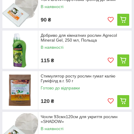
В наявності
90
₴
Добриво для кімнатних рослин Agrecol
Mineral Gel, 250 мл, Польща
В наявності
115
₴
Стимулятор росту рослин гумат калію
Гуміфілд в.г. 50 г
Готово до відправки
120
₴
Чохли 93смх120см для укриття рослин
«SHADOW»
В наявності