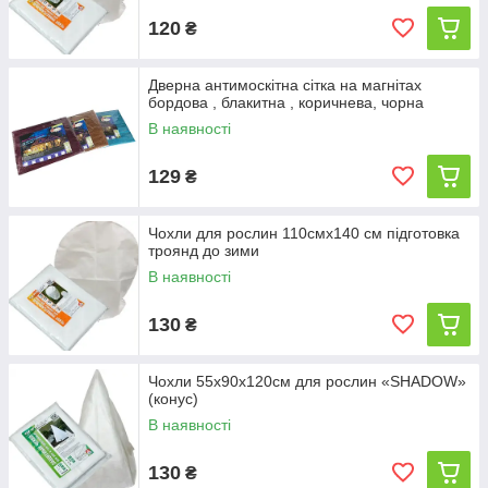
120
₴
Дверна антимоскітна сітка на магнітах
бордова , блакитна , коричнева, чорна
В наявності
129
₴
Чохли для рослин 110смх140 см підготовка
троянд до зими
В наявності
130
₴
Чохли 55х90х120см для рослин «SHADOW»
(конус)
В наявності
130
₴