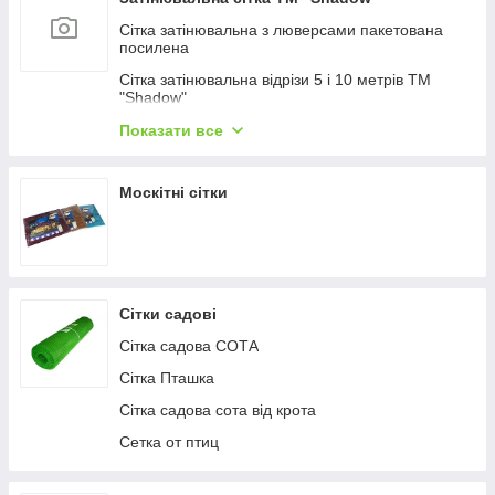
Сітка затінювальна з люверсами пакетована
посилена
Сітка затінювальна відрізи 5 і 10 метрів ТМ
"Shadow"
Сітка затінювальна 80%
Показати все
Сітка затінювальна 60%
Москітні сітки
Сітка затінювальна 45%
Затінювальна сітка 90%
Затінювальна сітка 110 г/м2 (забірна)
Сітка затінювальна на метраж
Сітки садові
Сітка садова СОТА
Сітка Пташка
Сітка садова сота від крота
Сетка от птиц