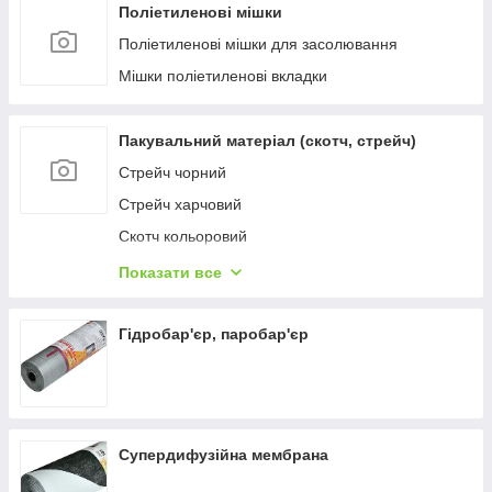
Поліетиленові мішки
Поліетиленові мішки для засолювання
Мішки поліетиленові вкладки
Пакувальний матеріал (скотч, стрейч)
Стрейч чорний
Стрейч харчовий
Скотч кольоровий
Скотч прозорий
Показати все
Стрейч прозорий пакувальний
Гідробар'єр, паробар'єр
Супердифузійна мембрана