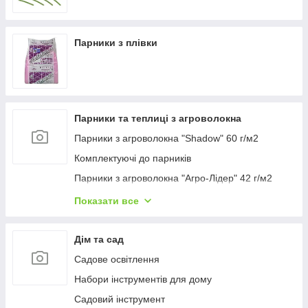
Парники з плівки
Парники та теплиці з агроволокна
Парники з агроволокна "Shadow" 60 г/м2
Комплектуючі до парників
Парники з агроволокна "Агро-Лідер" 42 г/м2
Парник високий "Гігант" Висота 120 см ширина
Показати все
160 см
Полотно прошите для парника
Дім та сад
Парники з агроволокна "Агро-Лідер" 50 г/м2
Садове освітлення
Парники з агроволокна "Парніки для рослин" 42
Набори інструментів для дому
г/м2
Садовий інструмент