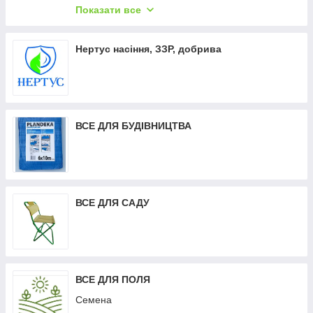
Засоби від побутових комах (мурахи, таргани,
Показати все
клопи, мухи, слизні, комарі)
Товари для домашнього господарства
Нертус насіння, ЗЗР, добрива
Промислові товари - Нитка мішкозашивочна,
Ланцюги оцинковані, Стрічка ремінна, Канат
Програмні РРО Смарт Каса
ВСЕ ДЛЯ БУДІВНИЦТВА
ВСЕ ДЛЯ САДУ
ВСЕ ДЛЯ ПОЛЯ
Семена