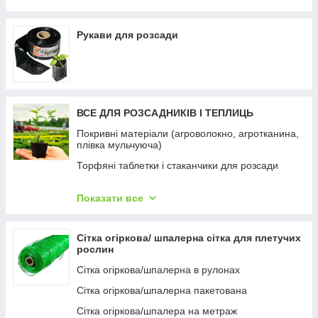
фурнітура)
Парник "Росток", 4м
Рукави для розсади
ВСЕ ДЛЯ РОЗСАДНИКІВ І ТЕПЛИЦЬ
Покривні матеріали (агроволокно, агротканина,
плівка мульчуюча)
Торфяні таблетки і стаканчики для розсади
Касети та піддони
Показати все
Горщики для розсади (технічні)
Контейнер тканинний для саджанців
Сітка огіркова/ шпалерна сітка для плетучих
Субстрати для розсади
рослин
Горщики та кашпо для квітів
Сітка огіркова/шпалерна в рулонах
Товари для орхідей
Сітка огіркова/шпалерна пакетована
Опори для рослин, декор
Сітка огіркова/шпалера на метраж