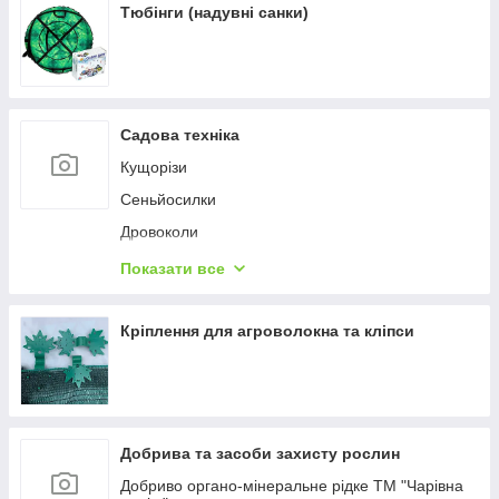
Тюбінги (надувні санки)
Садова техніка
Кущорізи
Сеньйосилки
Дровоколи
Насоси
Показати все
Газонокосарки
Садові подрібнювачі
Кріплення для агроволокна та кліпси
Набори для догляду за садом
Підмітальні машини
Акумуляторне обладнання
Добрива та засоби захисту рослин
Приладдя до садової техніки
Добриво органо-мінеральне рідке ТМ "Чарівна
Акумуляторні тачки