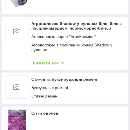
Агроволокно Shadow у рулонах біле, біле з
посиленим краєм, чорне, чорно-біле, з
перфорацією
Агроволокно чорне "АгроКремінь"
Агроволокно з посиленим краєм Shadow у
рулонах
Агроволокно біле "АгроКремінь"
Показати все
Агроволокно "Shadow" біле, покривне в рулонах.
Агроволокно чорне "Shadow", що мучується в
Стяжні та буксирувальні ремені
рулонах.
Буксувальні ремені
Агроволокно чорно-біле Shadow
Стяжні ремені
Агроволокно Shadow чорне з перфорацією (
чорно-біле з отворами)
Агроволокно Акція (безплатна доставка)
Сітки овочеві