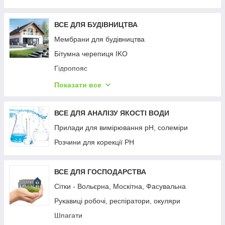
Затіняюча сітка
Шпалерна сітка (для вирощування огірків,
ВСЕ ДЛЯ БУДІВНИЦТВА
квасолі, квітів)
Мембрани для будівництва
Фарба для теплиць (Парасолекс)
Бітумна черепиця IKO
Плівка для теплиць
Гідропояс
Бітумна гідроізоляційна стрічка PLASTTER
Показати все
Шиповидна геомембрана ІЗОЛІТ
Цементно стружкова плита BZS
ВСЕ ДЛЯ АНАЛІЗУ ЯКОСТІ ВОДИ
Геотекстиль TYPAR
Прилади для вимірювання рН, солеміри
Геотекстиль АМТ
Розчини для корекції РН
Екологічна теплоізоляція ROCKWOOL
Сталеві панельні радіатори PURMO
ВСЕ ДЛЯ ГОСПОДАРСТВА
Сітки - Вольєрна, Москітна, Фасувальна
Рукавиці робочі, респіратори, окуляри
Шпагати