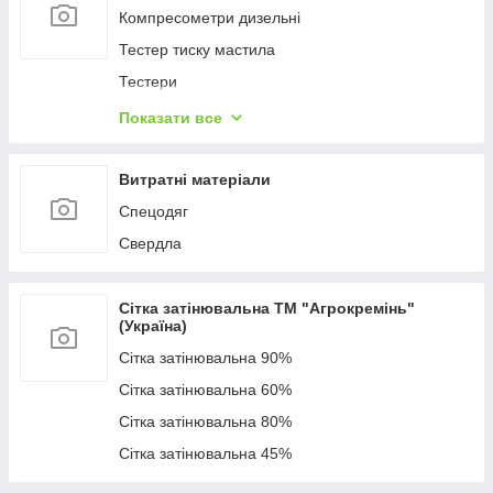
Компресометри дизельні
Тестер тиску мастила
Тестери
Компресометри бензинові
Показати все
Спецголовки та ключі
Витратні матеріали
Спецодяг
Свердла
Сітка затінювальна ТМ "Агрокремінь"
(Україна)
Сітка затінювальна 90%
Сітка затінювальна 60%
Сітка затінювальна 80%
Сітка затінювальна 45%