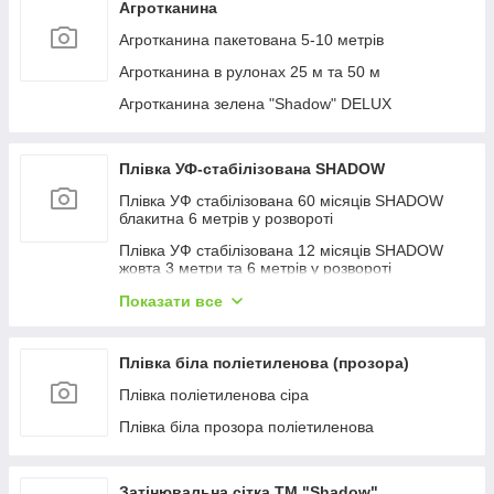
Агротканина
Агротканина пакетована 5-10 метрів
Агротканина в рулонах 25 м та 50 м
Агротканина зелена "Shadow" DELUX
Плівка УФ-стабілізована SHADOW
Плівка УФ стабілізована 60 місяців SHADOW
блакитна 6 метрів у розвороті
Плівка УФ стабілізована 12 місяців SHADOW
жовта 3 метри та 6 метрів у розвороті
Плівка УФ стабілізована Shadow 24 місяці
Показати все
зелена 3 метри та 6 метрів у розвороті
Плівка УФ стабілізована Shadow 36 місяців
Плівка біла поліетиленова (прозора)
рожева 3 метри та 6 метрів у розвороті
Плівка поліетиленова сіра
Плівка УФ стабілізована біла 6 метрів у
розвороті
Плівка біла прозора поліетиленова
Скотч для ремонту теплиць
Затінювальна сітка ТМ "Shadow"