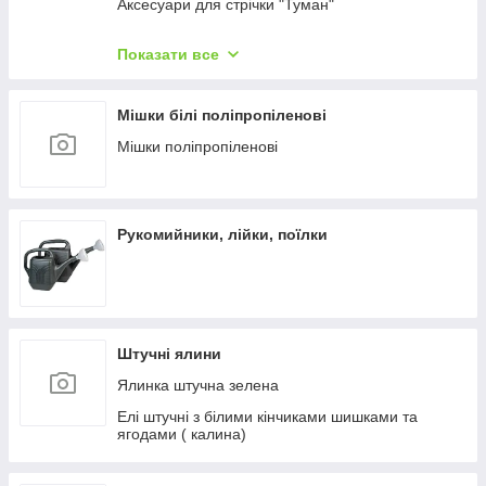
Аксесуари для стрічки "Туман"
Фітинги для крапельного поливання
Показати все
Рукав ПВХ Lay Flat GOLDEN DRIP
Стрічка для крапельного поливання
Мішки білі поліпропіленові
Шланги для поливання
Мішки поліпропіленові
Обприскувачі ручні
Рукомийники, лійки, поїлки
Штучні ялини
Ялинка штучна зелена
Елі штучні з білими кінчиками шишками та
ягодами ( калина)