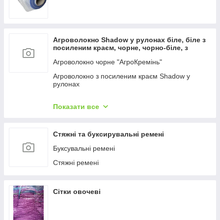
Агроволокно Shadow у рулонах біле, біле з
посиленим краєм, чорне, чорно-біле, з
перфорацією
Агроволокно чорне "АгроКремінь"
Агроволокно з посиленим краєм Shadow у
рулонах
Агроволокно біле "АгроКремінь"
Показати все
Агроволокно "Shadow" біле, покривне в рулонах.
Агроволокно чорне "Shadow", що мучується в
Стяжні та буксирувальні ремені
рулонах.
Буксувальні ремені
Агроволокно чорно-біле Shadow
Стяжні ремені
Агроволокно Shadow чорне з перфорацією (
чорно-біле з отворами)
Агроволокно Акція (безплатна доставка)
Сітки овочеві