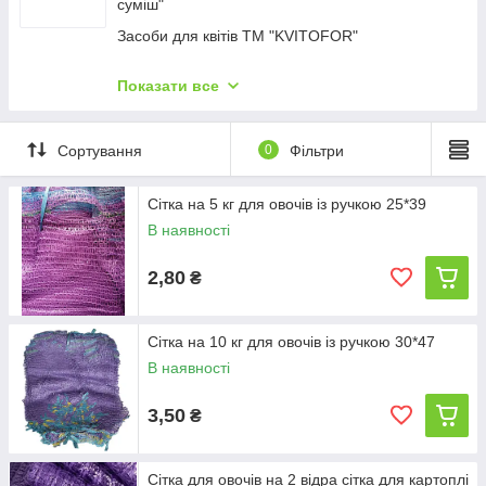
суміш"
Садові пилососи та повітродувки
Засоби для квітів ТМ "KVITOFOR"
Мотокосы
Добриво ТМ "Чистий Лист"
Подрібнювачі пнів
Показати все
Добриво рідке органічне ТМ "Stimul Natural"
Дроворези
Добриво кристалічне ТМ "Stimul NPK"
Садовий інвентар
Сортування
0
Фільтри
Добриво мінеральне рідке ТМ "Stimul NPK"
Аератори для газону
Сітка на 5 кг для овочів із ручкою 25*39
Мойки
В наявності
Мотоблоки та мотокультиватори
Машини для порізування та колення дров із
2,80
₴
конвеєром
Садові трактори
Сітка на 10 кг для овочів із ручкою 30*47
В наявності
3,50
₴
Сітка для овочів на 2 відра сітка для картоплі