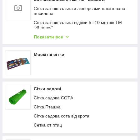
Сітка затінювальна з люверсами пакетована
посилена
Сітка затінювальна відрізи 5 і 10 метрів ТМ
"Shadow"
Сітка затінювальна 80%
Показати все
Сітка затінювальна 60%
Москітні сітки
Сітка затінювальна 45%
Затінювальна сітка 90%
Затінювальна сітка 110 г/м2 (забірна)
Сітка затінювальна на метраж
Сітки садові
Сітка садова СОТА
Сітка Пташка
Сітка садова сота від крота
Сетка от птиц