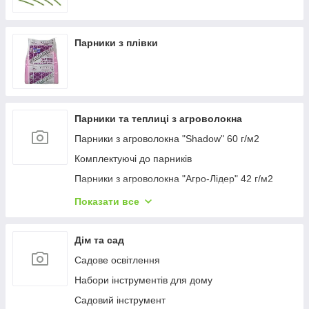
Парники з плівки
Парники та теплиці з агроволокна
Парники з агроволокна "Shadow" 60 г/м2
Комплектуючі до парників
Парники з агроволокна "Агро-Лідер" 42 г/м2
Парник високий "Гігант" Висота 120 см ширина
Показати все
160 см
Полотно прошите для парника
Дім та сад
Парники з агроволокна "Агро-Лідер" 50 г/м2
Садове освітлення
Парники з агроволокна "Парніки для рослин" 42
Набори інструментів для дому
г/м2
Садовий інструмент