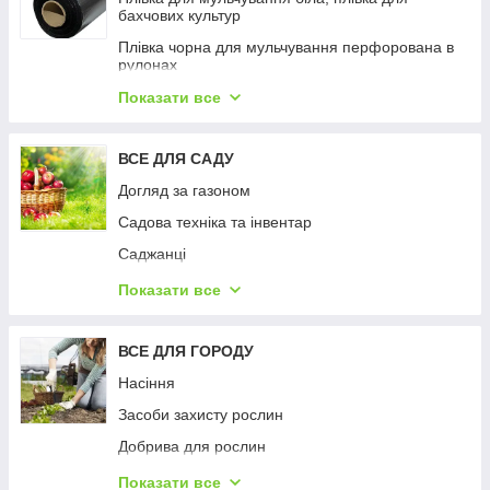
бахчових культур
Плівка чорна для мульчування перфорована в
рулонах
Плівка Shadow чорна для мульчування ґрунту
Показати все
Плівка чорна для мульчування
ВСЕ ДЛЯ САДУ
Плівка чорна для мульчування перфорована
пакетована
Догляд за газоном
Садова техніка та інвентар
Саджанці
Сітки садові
Показати все
Феромонні пастки (облік та вилов шкідників)
ВСЕ ДЛЯ ГОРОДУ
Насіння
Засоби захисту рослин
Добрива для рослин
Крапельне зрошення (шланги, стрічка,
Показати все