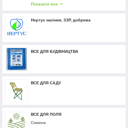
Засоби від побутових комах (мурахи, таргани,
Показати все
клопи, мухи, слизні, комарі)
Товари для домашнього господарства
Нертус насіння, ЗЗР, добрива
Промислові товари - Нитка мішкозашивочна,
Ланцюги оцинковані, Стрічка ремінна, Канат
Програмні РРО Смарт Каса
ВСЕ ДЛЯ БУДІВНИЦТВА
ВСЕ ДЛЯ САДУ
ВСЕ ДЛЯ ПОЛЯ
Семена