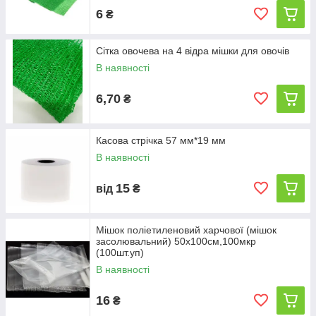
6
₴
Сітка овочева на 4 відра мішки для овочів
В наявності
6,70
₴
Касова стрічка 57 мм*19 мм
В наявності
15
від
₴
Мішок поліетиленовий харчової (мішок
засолювальний) 50х100см,100мкр
(100шт.уп)
В наявності
16
₴