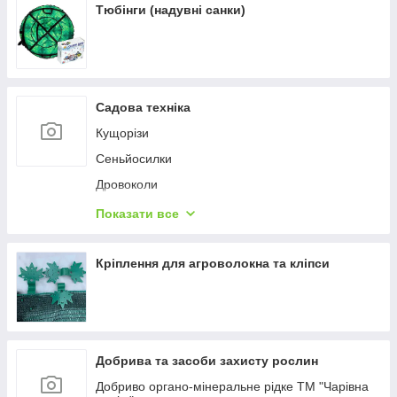
Тюбінги (надувні санки)
Садова техніка
Кущорізи
Сеньйосилки
Дровоколи
Насоси
Показати все
Газонокосарки
Садові подрібнювачі
Кріплення для агроволокна та кліпси
Набори для догляду за садом
Підмітальні машини
Акумуляторне обладнання
Добрива та засоби захисту рослин
Приладдя до садової техніки
Добриво органо-мінеральне рідке ТМ "Чарівна
Акумуляторні тачки