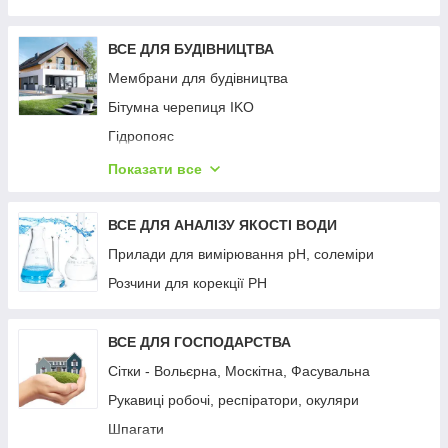
Затіняюча сітка
Шпалерна сітка (для вирощування огірків,
ВСЕ ДЛЯ БУДІВНИЦТВА
квасолі, квітів)
Мембрани для будівництва
Фарба для теплиць (Парасолекс)
Бітумна черепиця IKO
Плівка для теплиць
Гідропояс
Бітумна гідроізоляційна стрічка PLASTTER
Показати все
Шиповидна геомембрана ІЗОЛІТ
Цементно стружкова плита BZS
ВСЕ ДЛЯ АНАЛІЗУ ЯКОСТІ ВОДИ
Геотекстиль TYPAR
Прилади для вимірювання рН, солеміри
Геотекстиль АМТ
Розчини для корекції РН
Екологічна теплоізоляція ROCKWOOL
Сталеві панельні радіатори PURMO
ВСЕ ДЛЯ ГОСПОДАРСТВА
Сітки - Вольєрна, Москітна, Фасувальна
Рукавиці робочі, респіратори, окуляри
Шпагати