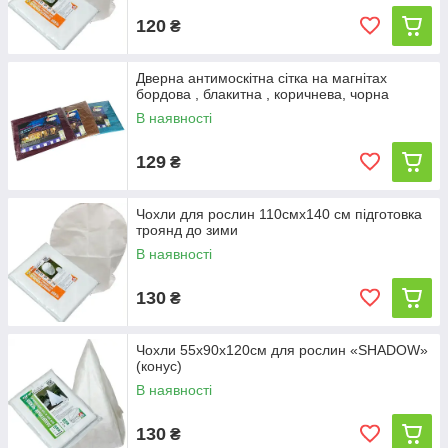
120
₴
Дверна антимоскітна сітка на магнітах
бордова , блакитна , коричнева, чорна
В наявності
129
₴
Чохли для рослин 110смх140 см підготовка
троянд до зими
В наявності
130
₴
Чохли 55х90х120см для рослин «SHADOW»
(конус)
В наявності
130
₴