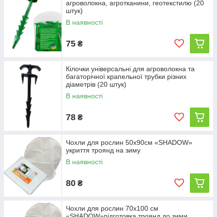
агроволокна, агротканини, геотекстилю (20
штук)
В наявності
75
₴
Кілочки універсальні для агроволокна та
багаторічної крапельної трубки різних
діаметрів (20 штук)
В наявності
78
₴
Чохли для рослин 50х90см «SHADOW»
укриття троянд на зиму
В наявності
80
₴
Чохли для рослин 70х100 см
«SHADOW»підготовка троянд до зими