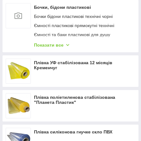
Бочки, бідони пластикові
Бочки бідони пластикові технічні чорні
Ємності пластикові прямокутні технічні
Ємності та баки пластикові для душу
Ємності пластикові прямокутні харчові
Показати все
Бочки, бідони пластикові харчові білі
Плівка УФ стабілізована 12 місяців
Кременчуг
Плівка поліетиленова стабілізована
"Планета Пластик"
Плівка силіконова гнучке скло ПВХ