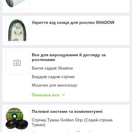
Укриття від сонця для рослин SHADOW
Все для вирощування й догляду за
рослинами
Бинти садові Shadow
Бордові садові стрічки
Мішечки для винограду
Кріплення для рослин
Показати все
Касети для розсади
Поливні системи та комплектуючі
Стрічка Туман Golden Drip (Спрей-стрічка
Туман)