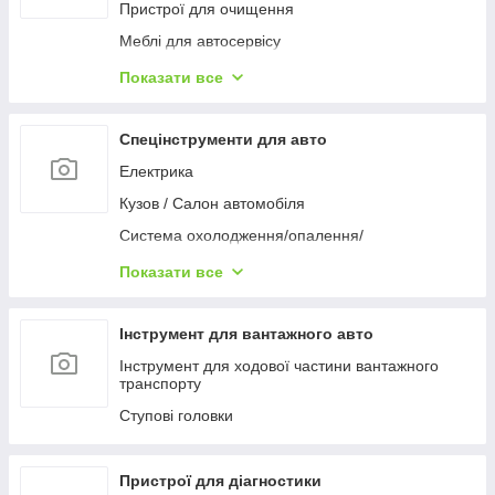
Пневмоножиці, ножі
Кутошліфовальная машина
Пристрої для очищення
Шурупокрути
Meблі для aвтocepвіcу
Полірувальні машинки
Домкрати та підставки
Показати все
Фени промислові
Знімачі
Фарборозпилювачі
Преси та комплектуючі
Спецінструменти для авто
Пальники / Паяльники
Електрика
Зварювальне обладнання та комплектуючі
Кузов / Салон автомобіля
Вивішування / поперечні балки / крани
Система охолодження/опалення/
кондиціонування
Малярно-кузовне обладнання
Показати все
Гальмівна система
Гідравліка
Двигун і навісне обладнання
Лебідка та талі
Інструмент для вантажного авто
Коробка передач / Вісь / Рульове управління
Автоаксесуари
Інструмент для ходової частини вантажного
транспорту
Мастило, заміна технічних рідин
Ступові головки
Компресори
Ліхтарі автомобільні
Пристрої для діагностики
Візки транспортувальні