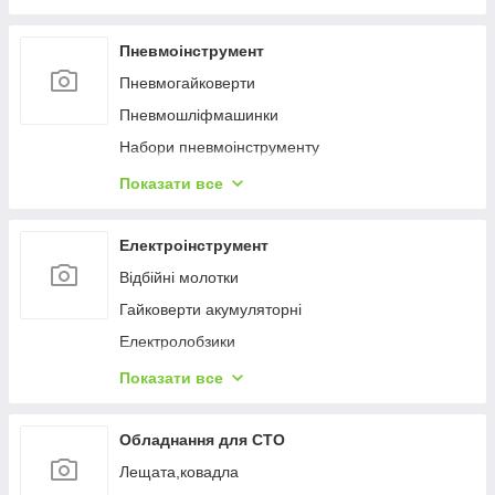
Пневмоінструмент
Пневмогайковерти
Пневмошліфмашинки
Набори пневмоінструменту
Пневмодрелі
Показати все
Шланги
Фарборозпилювачі
Електроінструмент
Topнaдopи
Відбійні молотки
Блоки підготовки повітря, регулятори
Гайковерти акумуляторні
Пневмовідрізні та зачисні інструменти
Електролобзики
Пневмозачистні машинки
Перфоратори
Показати все
Пневмошуруповерти, пневмовикрутки
Пилки електричні
Пневмостеплери
Гайковерти мережеві
Обладнання для СТО
Пневмоножиці
Дрилі
Лещата,ковадла