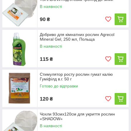
В наявності
90
₴
Добриво для кімнатних рослин Agrecol
Mineral Gel, 250 мл, Польща
В наявності
115
₴
Стимулятор росту рослин гумат калію
Гуміфілд в.г. 50 г
Готово до відправки
120
₴
Чохли 93смх120см для укриття рослин
«SHADOW»
В наявності