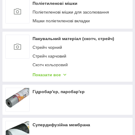
Поліетиленові мішки
Поліетиленові мішки для засолювання
Мішки поліетиленові вкладки
Пакувальний матеріал (скотч, стрейч)
Стрейч чорний
Стрейч харчовий
Скотч кольоровий
Скотч прозорий
Показати все
Стрейч прозорий пакувальний
Гідробар'єр, паробар'єр
Супердифузійна мембрана