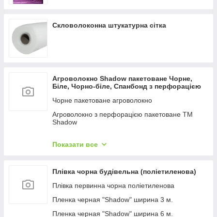
Скловолоконна штукатурна сітка
Агроволокно Shadow пакетоване Чорне,
Біле, Чорно-біле, Спанбонд з перфорацією
Чорне пакетоване агроволокно
Агроволокно з перфорацією пакетоване TM
Shadow
Чорно-біле агроволокно готові відрізи ТМ
Shadow
Показати все
Біле агроволокно (спанбонд пакетований)
Плівка чорна будівельна (поліетиленова)
Плівка первинна чорна поліетиленова
Пленка черная "Shadow" ширина 3 м.
Пленка черная "Shadow" ширина 6 м.