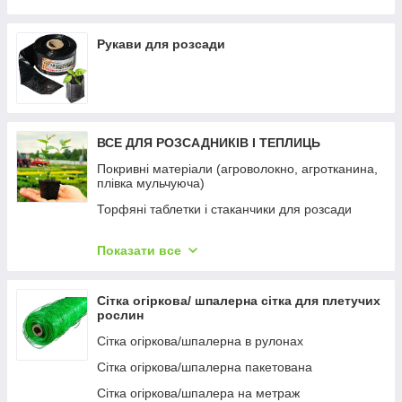
фурнітура)
Парник "Росток", 4м
Рукави для розсади
ВСЕ ДЛЯ РОЗСАДНИКІВ І ТЕПЛИЦЬ
Покривні матеріали (агроволокно, агротканина,
плівка мульчуюча)
Торфяні таблетки і стаканчики для розсади
Касети та піддони
Показати все
Горщики для розсади (технічні)
Контейнер тканинний для саджанців
Сітка огіркова/ шпалерна сітка для плетучих
Субстрати для розсади
рослин
Горщики та кашпо для квітів
Сітка огіркова/шпалерна в рулонах
Товари для орхідей
Сітка огіркова/шпалерна пакетована
Опори для рослин, декор
Сітка огіркова/шпалера на метраж