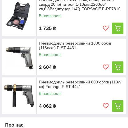
сверд 20пр(патрон:1-10мм,2200об/
хв,6.3Bar,штуцер 1/4") FORSAGE F-RP7810
В наявності
1 735
₴
Пневмодриль реверсивний 1800 об/хв
(113л/хв) F-ST-4431
В наявності
2 604
₴
Пневмодриль реверсивний 800 об/хв (113л/
хв) Forsage F-ST-4441
В наявності
4 062
₴
Про нас