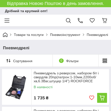
Відправка Новою Поштою в день замовлення.
Дрібний та крупний опт!
Товари та послуги
Пневмоінструмент
Пневмодрелі
Пневмодрелі
Сортування
0
Фільтри
Пневмодрель з реверсом, набором біт і
свердлів 20пр(патрон:1-10мм,2200об/
хв,6.3Bar,штуцер 1/4") ROCKFORCE
В наявності
1 735
₴
Пневмодрель з реверсом, набором біт і