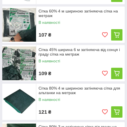
Сітка 60% 4 м шириною затіняюча сітка на
метраж
В наявності
107
₴
Сітка 45% ширина 6 м затіняюча від сонця і
граду сітка на метраж
В наявності
109
₴
Сітка 80% 4 м шириною затіняюча сітка для
альтанки на метраж
В наявності
121
₴
Сітка 90% 3 м затіняюча сітка від граду на