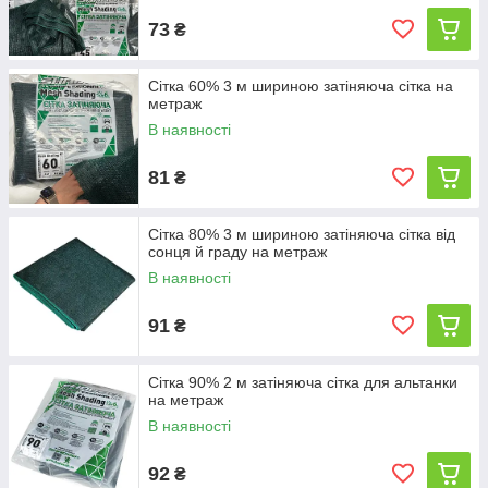
73
₴
Сітка 60% 3 м шириною затіняюча сітка на
метраж
В наявності
81
₴
Сітка 80% 3 м шириною затіняюча сітка від
сонця й граду на метраж
В наявності
91
₴
Сітка 90% 2 м затіняюча сітка для альтанки
на метраж
В наявності
92
₴