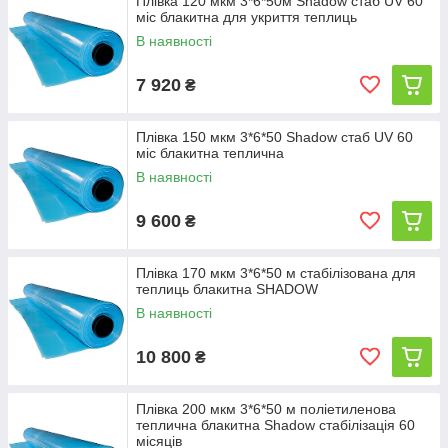
Плівка 120 мкм 3*6*50м Shadow стаб UV 60
міс блакитна для укриття теплиць
В наявності
7 920
₴
Плівка 150 мкм 3*6*50 Shadow стаб UV 60
міс блакитна теплична
В наявності
9 600
₴
Плівка 170 мкм 3*6*50 м стабілізована для
теплиць блакитна SHADOW
В наявності
10 800
₴
Плівка 200 мкм 3*6*50 м поліетиленова
теплична блакитна Shadow стабілізація 60
місяців