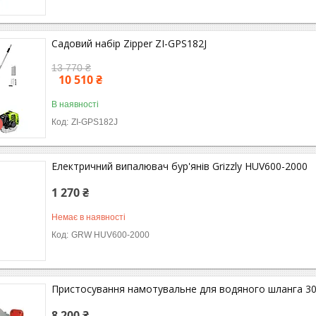
Садовий набір Zipper ZI-GPS182J
13 770 ₴
10 510 ₴
В наявності
ZI-GPS182J
Електричний випалювач бур'янів Grizzly HUV600-2000
1 270 ₴
Немає в наявності
GRW HUV600-2000
Пристосування намотувальне для водяного шланга 30
8 200 ₴