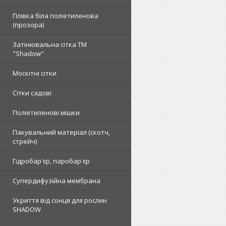
Плівка біла поліетиленова
(прозора)
Затінювальна сітка ТМ
"Shadow"
Москітні сітки
Сітки садові
Поліетиленові мішки
Пакувальний матеріал (скотч,
стрейч)
Гідробар'єр, паробар'єр
Супердифузійна мембрана
Укриття від сонця для рослин
SHADOW