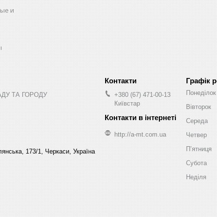
ые и
ы
Графік 
Понеділок
АДУ ТА ГОРОДУ
+380 (67) 471-00-13
Київстар
Вівторок
Середа
http://a-mt.com.ua
Четвер
Пʼятниця
янська, 173/1, Черкаси, Україна
Субота
Неділя