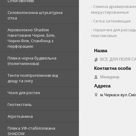
Сітки овочеві
Семена дражированн
инкрустированные
Скловолоконна штукатурна
сітка
Сетка затеняющая
горшочки для рассад
Агроволокно Shadow
пакетоване Чорне, Біле,
пластиковые
Чорно-біле, Спанбонд з
перфорацією
Плівка чорна будівельна
ВСЕ ДЛЯ ПОЛЯ С
(поліетиленова)
Тенти поліпропіленові від
Менеджер
дощу та снігу
Чохлі для ростен
м.Черкаси вул.Сміл
Геотекстиль
Агротканина
Плівка УФ-стабілізована
SHADOW