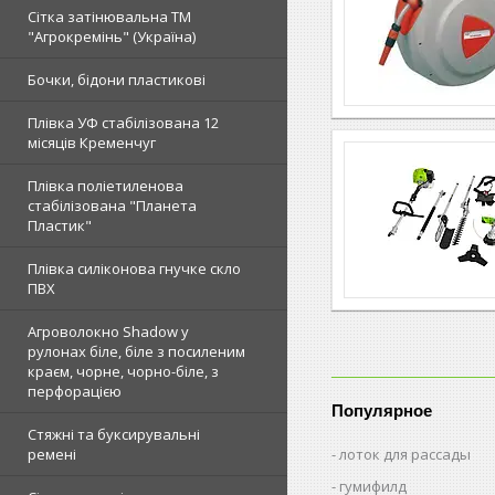
Сітка затінювальна ТМ
"Агрокремінь" (Україна)
Бочки, бідони пластикові
Плівка УФ стабілізована 12
місяців Кременчуг
Плівка поліетиленова
стабілізована "Планета
Пластик"
Плівка силіконова гнучке скло
ПВХ
Агроволокно Shadow у
рулонах біле, біле з посиленим
краєм, чорне, чорно-біле, з
перфорацією
Популярное
Стяжні та буксирувальні
лоток для рассады
ремені
гумифилд