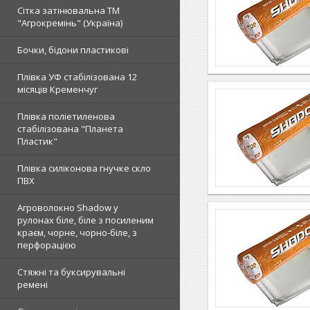
Сітка затінювальна ТМ
"Агрокремінь" (Україна)
Бочки, бідони пластикові
Плівка УФ стабілізована 12
місяців Кременчуг
Плівка поліетиленова
стабілізована "Планета
Пластик"
Плівка силіконова гнучке скло
ПВХ
Агроволокно Shadow у
рулонах біле, біле з посиленим
краєм, чорне, чорно-біле, з
перфорацією
Стяжні та буксирувальні
ремені