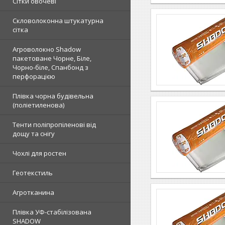
Сітки овочеві
Скловолоконна штукатурна
сітка
Агроволокно Shadow
пакетоване Чорне, Біле,
Чорно-біле, Спанбонд з
перфорацією
Плівка чорна будівельна
(поліетиленова)
Тенти поліпропіленові від
дощу та снігу
Чохлі для ростен
Геотекстиль
Агротканина
Плівка УФ-стабілізована
SHADOW