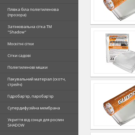
Плівка біла поліетиленова
(прозора)
Затінювальна сітка ТМ
"Shadow"
Москітні сітки
Сітки садові
Поліетиленові мішки
Пакувальний матеріал (скотч,
стрейч)
Гідробар'єр, паробар'єр
Супердифузійна мембрана
Укриття від сонця для рослин
SHADOW