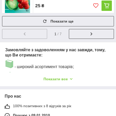
25
₴
Показати ще
1
/ 7
Замовляйте з задоволенням у нас завжди, тому,
що Ви отримаєте:
- широкий асортимент товарів;
- відмінне якість товарів за прийнятною ціною;
Показати все
- дуже якісно і надійно упакуємо Ваше
замовлення;
Про нас
100% позитивних з 8 відгуків за рік
- надежность и удобство оплаты заказов
(наложенный платеж - при получении товара
Працює з 09.01.2010