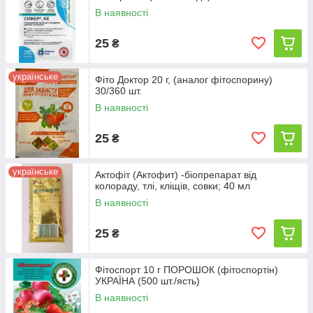
В наявності
25
₴
українське
Фіто Доктор 20 г, (аналог фітоспорину)
30/360 шт.
В наявності
25
₴
українське
Актофіт (Актофит) -біопрепарат від
колораду, тлі, кліщів, совки; 40 мл
В наявності
25
₴
Фітоспорт 10 г ПОРОШОК (фітоспортін)
УКРАЇНА (500 шт./ясть)
В наявності