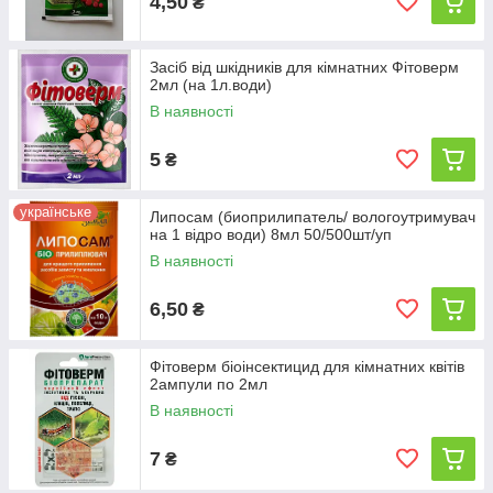
4,50
₴
Засіб від шкідників для кімнатних Фітоверм
2мл (на 1л.води)
В наявності
5
₴
українське
Липосам (биоприлипатель/ вологоутримувач
на 1 відро води) 8мл 50/500шт/уп
В наявності
6,50
₴
Фітоверм біоінсектицид для кімнатних квітів
2ампули по 2мл
В наявності
7
₴