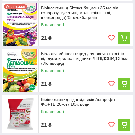
Українське
Біоінсектицид Бітоксибацилін 35 мл від
колорозу, гусениці, молі, кліщів, тлі,
шовкопряда)/бітоксибацилін
В наявності
21
₴
Біологічний інсектицид для овочів та квітів
від лускокрилих шкідників ЛЕПІДОЦИД 35мл
/ Лепідоцид
В наявності
21
₴
Біоінсектицид від шкідників Актарофіт
ФОРТЕ 20мл / 10л. води
В наявності
21
₴