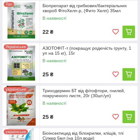
Топ
Біопрепарат від грибкових/бактеріальних
хвороб ФітоХелп-р, (Фито Хелп) 35мл
В наявності
22
₴
Українське
АЗОТОФІТ-т (покращує родючість грунту, 1
уп на 15 кг), 15г
В наявності
25
₴
українське
Триходермин БТ від фітофтори, гнилей,
покрученого листя, 20г (30шт./уп)
В наявності
25
₴
українське
Біоінсектицид від білокрилки, кліщів, тлі
Сілкер 5мл (на 10л.води)