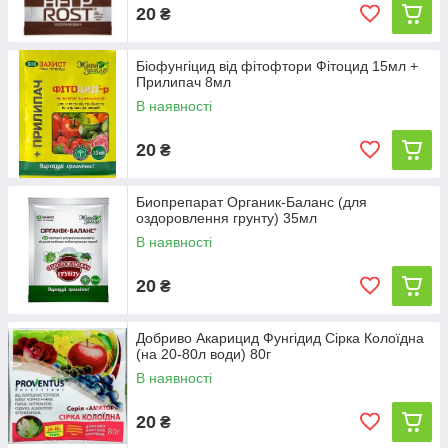
20
₴
Біофунгіцид від фітофтори Фітоцид 15мл +
Прилипач 8мл
В наявності
20
₴
Биопрепарат Органик-Баланс (для
оздоровлення грунту) 35мл
В наявності
20
₴
Добриво Акарицид Фунгідид Сірка Колоїдна
(на 20-80л води) 80г
В наявності
20
₴