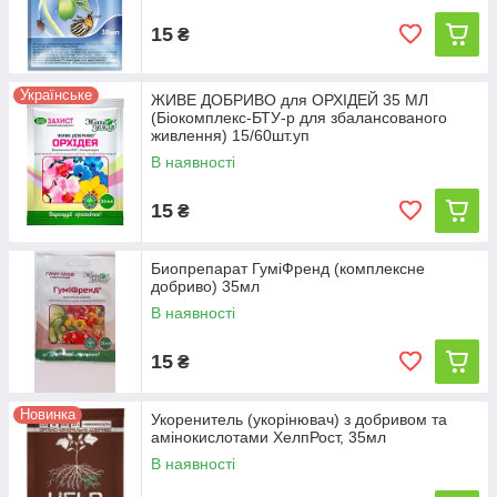
15
₴
Українське
ЖИВЕ ДОБРИВО для ОРХІДЕЙ 35 МЛ
(Біокомплекс-БТУ-р для збалансованого
живлення) 15/60шт.уп
В наявності
15
₴
Биопрепарат ГуміФренд (комплексне
добриво) 35мл
В наявності
15
₴
Новинка
Укоренитель (укорінювач) з добривом та
амінокислотами ХелпРост, 35мл
В наявності