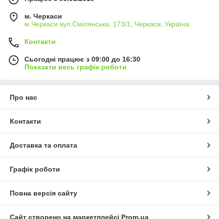
фактически на перевозчике, предоплата на карту
Приватбанк, или на рассчетный счет с выпиской
м. Черкаси
налоговой накладной);
м.Черкаси вул.Смілянська, 173/1, Черкаси, Україна
Контакти
- оперативна відправка Вашої заявки (зазвичай у
день замовлення).
Сьогодні працює з 09:00 до 16:30
Показати весь графік роботи
Про нас
Контакти
Доставка та оплата
Графік роботи
Повна версія сайту
Сайт створено на маркетплейсі
Prom.ua