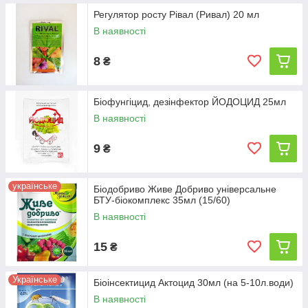
Регулятор росту Рівал (Ривал) 20 мл
В наявності
8
₴
Біофунгіцид, дезінфектор ЙОДОЦИД 25мл
В наявності
9
₴
українське
Біодобриво Живе Добриво універсальне
БТУ-біокомплекс 35мл (15/60)
В наявності
15
₴
Українське
Біоінсектицид Актоцид 30мл (на 5-10л.води)
В наявності