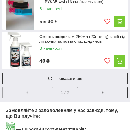
— РУКАВ 4х4х16 см (пластикова)
В наявності
40
від
₴
Смерть шкідникам 250мл (20шт/ящ) засіб від
літаючих та повзаючих шкідників
В наявності
40
₴
Показати ще
1
/ 2
Замовляйте з задоволенням у нас завжди, тому,
що Ви плучіте:
― широкий асортимент товарів;