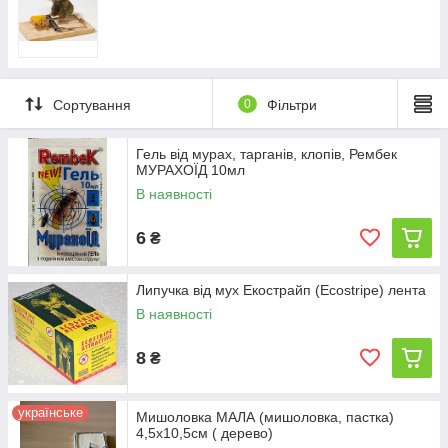
мухи
осі
комарі
міль.
Сортування
0
Фільтри
Гель від мурах, тарганів, клопів, Рембек
МУРАХОЇД 10мл
В наявності
6
₴
Липучка від мух Екострайп (Ecostripe) лента
В наявності
8
₴
українське
Мишоловка МАЛА (мишоловка, пастка)
4,5х10,5см ( дерево)