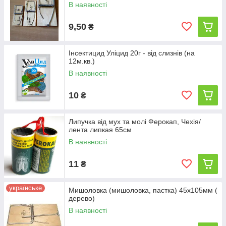
В наявності
9,50
₴
Інсектицид Уліцид 20г - від слизнів (на
12м.кв.)
В наявності
10
₴
Липучка від мух та молі Ферокап, Чехія/
лента липкая 65см
В наявності
11
₴
українське
Мишоловка (мишоловка, пастка) 45х105мм (
дерево)
В наявності