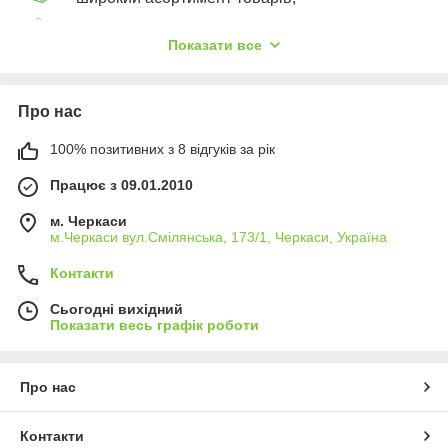
― відмінне якість товарів за прийнятною ціною;
Показати все
― дуже якісно і надійно упакуємо Ваше
замовлення;
Про нас
100% позитивних з 8 відгуків за рік
― надежность и удобство оплаты заказов
(наложенный платеж ― при получении товара
Працює з 09.01.2010
фактически на перевозчике, предоплата на карту
Приватбанк, или на рассчетный счет с выпиской
м. Черкаси
налоговой накладной);
м.Черкаси вул.Смілянська, 173/1, Черкаси, Україна
Контакти
― оперативна відправка Вашої заявки (зазвичай
у день замовлення).
Сьогодні вихідний
Показати весь графік роботи
Про нас
Контакти