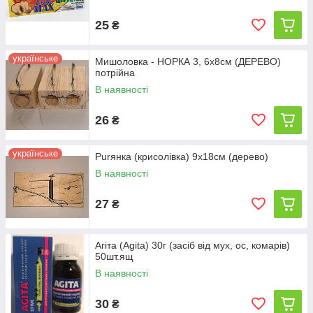
25
₴
українське
Мишоловка - НОРКА 3, 6х8см (ДЕРЕВО)
потрійна
В наявності
26
₴
українське
Purянка (крисолівка) 9х18см (дерево)
В наявності
27
₴
Агіта (Agita) 30г (засіб від мух, ос, комарів)
50шт.ящ
В наявності
30
₴