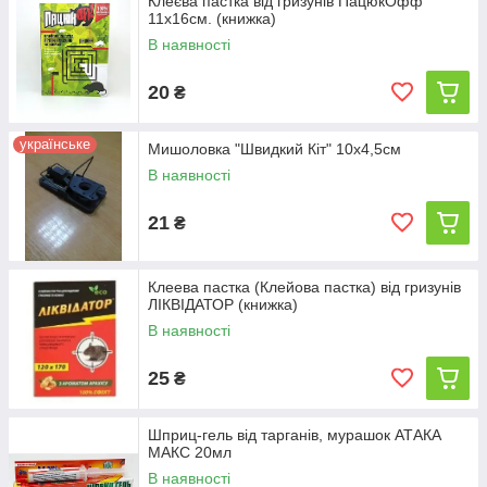
Клеєва пастка від гризунів ПацюкОфф
11х16см. (книжка)
В наявності
20
₴
українське
Мишоловка "Швидкий Кіт" 10х4,5см
В наявності
21
₴
Клеева пастка (Клейова пастка) від гризунів
ЛІКВІДАТОР (книжка)
В наявності
25
₴
Шприц-гель від тарганів, мурашок АТАКА
МАКС 20мл
В наявності