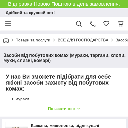
Відправка Новою Поштою в день замовлення.
Дрібний та крупний опт!
Товари та послуги
ВСЕ ДЛЯ ГОСПОДАРСТВА
Засоби
Засоби від побутових комах (мурахи, таргани, клопи,
мухи, слизні, комарі)
У нас Ви зможете підібрати для себе
якісні засоби захисту від побутових
комах:
мурахи
таргани
Показати все
клопи
слизні
Капкани, мишоловки, відлякувачі