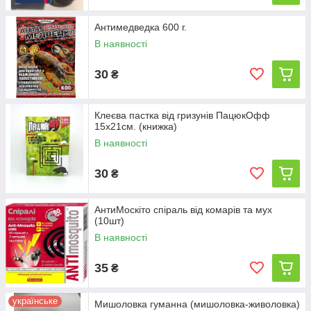
Антимедведка 600 г.
В наявності
30
₴
Клеєва пастка від гризунів ПацюкОфф
15х21см. (книжка)
В наявності
30
₴
АнтиМоскіто спіраль від комарів та мух
(10шт)
В наявності
35
₴
українське
Мишоловка гуманна (мишоловка-живоловка)