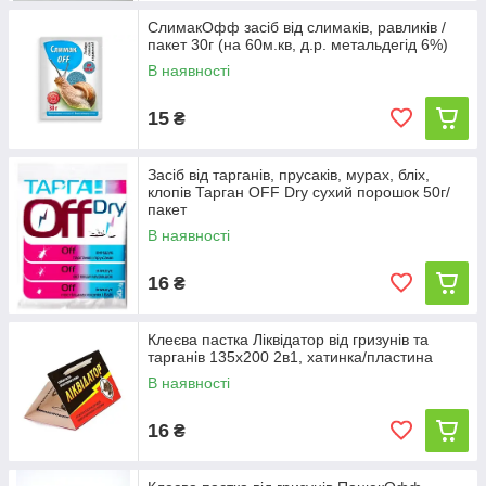
СлимакОфф засіб від слимаків, равликів /
пакет 30г (на 60м.кв, д.р. метальдегід 6%)
В наявності
15
₴
Засіб від тарганів, прусаків, мурах, бліх,
клопів Тарган OFF Dry сухий порошок 50г/
пакет
В наявності
16
₴
Клеєва пастка Ліквідатор від гризунів та
тарганів 135х200 2в1, хатинка/пластина
В наявності
16
₴