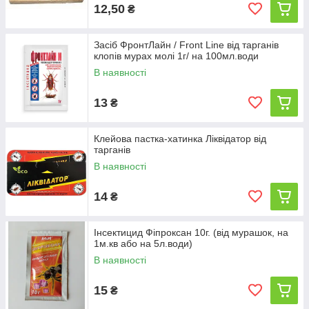
12,50
₴
Засіб ФронтЛайн / Front Line від тарганів
клопів мурах молі 1г/ на 100мл.води
В наявності
13
₴
Клейова пастка-хатинка Ліквідатор від
тарганів
В наявності
14
₴
Інсектицид Фіпроксан 10г. (від мурашок, на
1м.кв або на 5л.води)
В наявності
15
₴