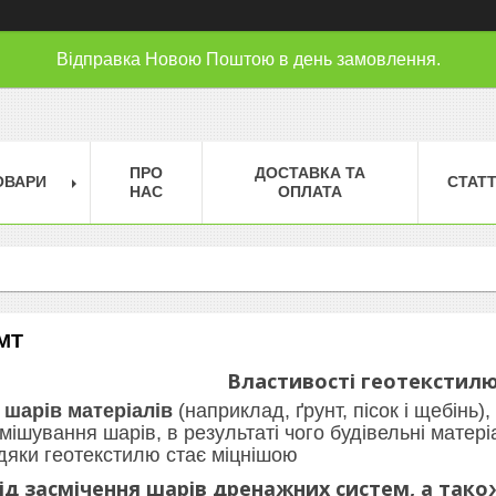
Відправка Новою Поштою в день замовлення.
ПРО
ДОСТАВКА ТА
ОВАРИ
СТАТТ
НАС
ОПЛАТА
АМТ
Властивості геотекстил
шарів матеріалів
(наприклад, ґрунт, пісок і щебінь)
мішування шарів, в результаті чого будівельні матер
вдяки геотекстилю стає міцнішою
від засмічення шарів дренажних систем
, а так