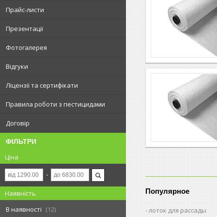
Прайс-листи
Презентації
Фотогалерея
Відгуки
Ліцензії та сертифікати
Правила роботи з пестицидами
Договір
ФІЛЬТРИ
Ціна
Популярное
Наявність
В наявності
12
лоток для рассады