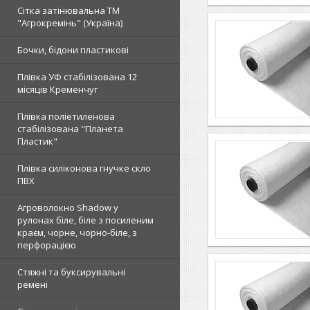
Сітка затінювальна ТМ
"Агрокремінь" (Україна)
Бочки, бідони пластикові
Плівка УФ стабілізована 12
місяців Кременчуг
Плівка поліетиленова
стабілізована "Планета
Пластик"
Плівка силіконова гнучке скло
ПВХ
Агроволокно Shadow у
рулонах біле, біле з посиленим
краєм, чорне, чорно-біле, з
перфорацією
Стяжні та буксирувальні
ремені