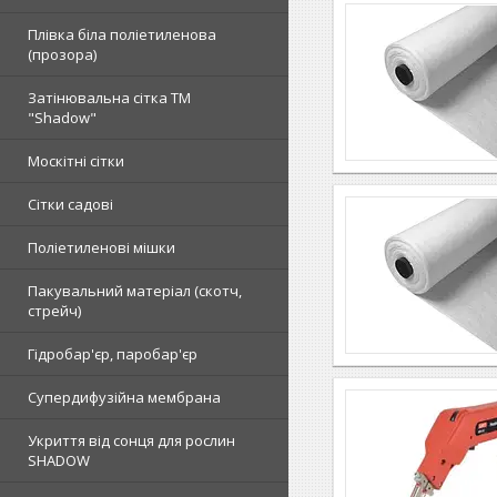
Плівка біла поліетиленова
(прозора)
Затінювальна сітка ТМ
"Shadow"
Москітні сітки
Сітки садові
Поліетиленові мішки
Пакувальний матеріал (скотч,
стрейч)
Гідробар'єр, паробар'єр
Супердифузійна мембрана
Укриття від сонця для рослин
SHADOW