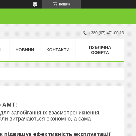
Кошик
+380 (67) 471-00-13
ПУБЛІЧНА
І
НОВИНИ
КОНТАКТИ
ОФЕРТА
ю АМТ:
, для запобігання їх взаємопроникнення.
іали витрачаються економно, а сама
ож підвищує ефективність експлуатації