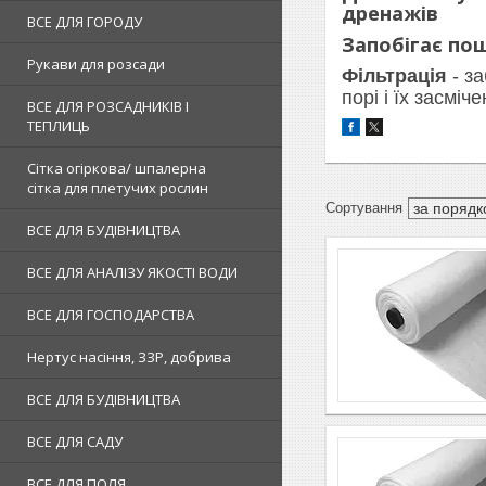
дренажів
ВСЕ ДЛЯ ГОРОДУ
Запобігає п
Рукави для розсади
Фільтрація
- за
порі і їх засміч
ВСЕ ДЛЯ РОЗСАДНИКІВ І
ТЕПЛИЦЬ
Сітка огіркова/ шпалерна
сітка для плетучих рослин
ВСЕ ДЛЯ БУДІВНИЦТВА
ВСЕ ДЛЯ АНАЛІЗУ ЯКОСТІ ВОДИ
ВСЕ ДЛЯ ГОСПОДАРСТВА
Нертус насіння, ЗЗР, добрива
ВСЕ ДЛЯ БУДІВНИЦТВА
ВСЕ ДЛЯ САДУ
ВСЕ ДЛЯ ПОЛЯ