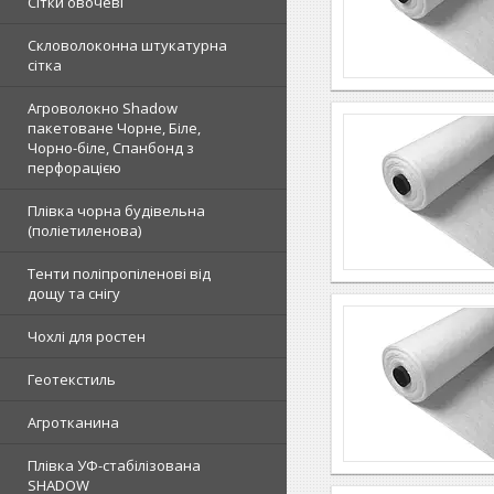
Сітки овочеві
Скловолоконна штукатурна
сітка
Агроволокно Shadow
пакетоване Чорне, Біле,
Чорно-біле, Спанбонд з
перфорацією
Плівка чорна будівельна
(поліетиленова)
Тенти поліпропіленові від
дощу та снігу
Чохлі для ростен
Геотекстиль
Агротканина
Плівка УФ-стабілізована
SHADOW