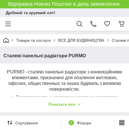
Відправка Новою Поштою в день замовлення.
Дрібний та крупний опт!
Товари та послуги
ВСЕ ДЛЯ БУДІВНИЦТВА
Сталеві 
Сталеві панельні радіатори PURMO
PURMO - сталеві панельні радіатори з конвекційними
елементами, призначені для опалення житлових,
офісних, общественных та інших будівель з великою
поверховістю.
Застосовують у закритих насосних системах
центрального опалення, виконаних зі сталевих,
Показати все
полімерних або мідних труб, де теплоносієм є
вода.
Велика площа поверхонь радіатора забезпечує високу
Сортування
0
Фільтри
тепловіддачу, тому даний тип радіаторів є