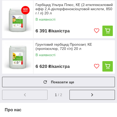
Гербіцид Ультра Плюс, КЕ (2-етилгексиловий
ефір 2,4-діхлорфеноксіоцтовой кислоти, 850
г / л) 20 л
В наявності
6 391
₴/каністра
Грунтовий гербіцид Пропозит, КЕ
(пропізохлор, 720 г/л) 20 л
В наявності
6 620
₴/каністра
Показати ще
1
/ 2
Про нас