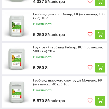
4 337
₴/каністра
Гербіцид для сої Юпітер, РК (імазетапір, 100
г / л) 10 л
В наявності
5 250
₴/каністра
Грунтовий гербіцид Рейтар, КС (прометрин,
500 г / л) 20 л
В наявності
5 250
₴
Гербіцид широкого спектру дії Молтено, РК
(імазамокс, 40 г/л) 10 л
В наявності
5 570
₴/каністра