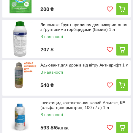
200
₴
Липомакс Ґрунт прилипач для використання
з ґрунтовими гербіцидами (Ензим) 1 л
В наявності
207
₴
Адьювант для дронів від вітру Антидрифт 1 л
В наявності
540
₴
Інсектицид контактно-кишковий Альтекс, КЕ
(альфа-циперметрин, 100 г / л) 1 л
В наявності
593
₴/банка