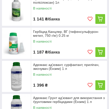
полісілоксан) 1л
В наявності
1 141
₴/банка
Гербіцид Канцлер, ВГ (тифенсульфурон-
метил, 750 г/кг) 0.25 кг
В наявності
1 187
₴/банка
Адюмакс ад'ювант, сурфактант, приліпач,
змочувач (Ензим) 1 л
В наявності
1 396
₴
Адюмакс Грунт ад’ювант для використання з
ґрунтовими гербіцидами (Ензим) 1 л
В наявності