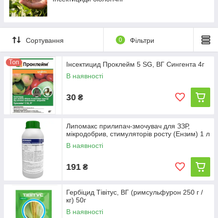
Сортування
0
Фільтри
Топ
Інсектицид Проклейм 5 SG, ВГ Сингента 4г
В наявності
30
₴
Липомакс прилипач-змочувач для ЗЗР,
мікродобрив, стимуляторів росту (Ензим) 1 л
В наявності
191
₴
Гербіцид Тівітус, ВГ (римсульфурон 250 г /
кг) 50г
В наявності