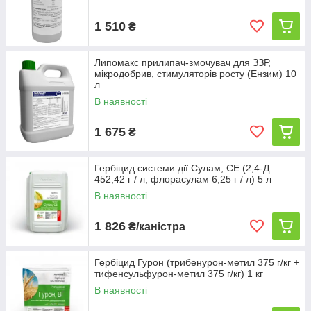
1 510
₴
Липомакс прилипач-змочувач для ЗЗР,
мікродобрив, стимуляторів росту (Ензим) 10
л
В наявності
1 675
₴
Гербіцид системи дії Сулам, СЕ (2,4-Д
452,42 г / л, флорасулам 6,25 г / л) 5 л
В наявності
1 826
₴/каністра
Гербіцид Гурон (трибенурон-метил 375 г/кг +
тифенсульфурон-метил 375 г/кг) 1 кг
В наявності