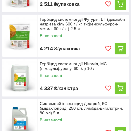
2 511
₴/упаковка
Гербіцид системної дії Футурін, ВГ (дикамби
натрієва сіль 600 г / кг, тифенсульфурон-
метил, 60 г / кг) 2.5 кг
В наявності
4 214
₴/упаковка
Гербіцид системної дії Нікоміл, МС
(нікосульфурону, 60 г/л) 10 л
В наявності
4 337
₴/каністра
Системний інсектицид Дестрой, КС
(імідаклоприд, 250 г/л, лямбда-цигалотрин,
80 г/л) 5 л
В наявності