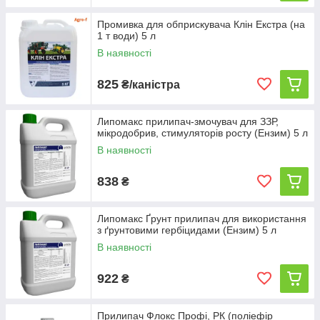
Промивка для обприскувача Клін Екстра (на
1 т води) 5 л
В наявності
825
₴/каністра
Липомакс прилипач-змочувач для ЗЗР,
мікродобрив, стимуляторів росту (Ензим) 5 л
В наявності
838
₴
Липомакс Ґрунт прилипач для використання
з ґрунтовими гербіцидами (Ензим) 5 л
В наявності
922
₴
Прилипач Флокс Профі, РК (поліефір