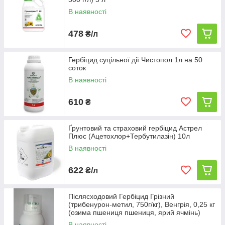
В наявності
478
₴/л
Гербіцид суцільної дії Чистопол 1л на 50
соток
В наявності
610
₴
Ґрунтовий та страховий гербіцид Астрел
Плюс (Ацетохлор+Тербутилазін) 10л
В наявності
622
₴/л
Післясходовий Гербіцид Грізний
(трибенурон-метил, 750г/кг), Венгрія, 0,25 кг
(озима пшениця пшениця, ярий ячмінь)
В наявності