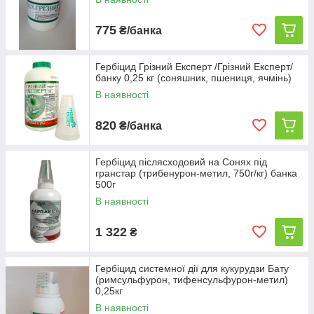
775
₴/банка
Гербіцид Грізний Експерт /Грізний Експерт/
банку 0,25 кг (соняшник, пшениця, ячмінь)
В наявності
820
₴/банка
Гербіцид післясходовий на Сонях під
гранстар (трибенурон-метил, 750г/кг) банка
500г
В наявності
1 322
₴
Гербіцид системної дії для кукурудзи Бату
(римсульфурон, тифенсульфурон-метил)
0,25кг
В наявності