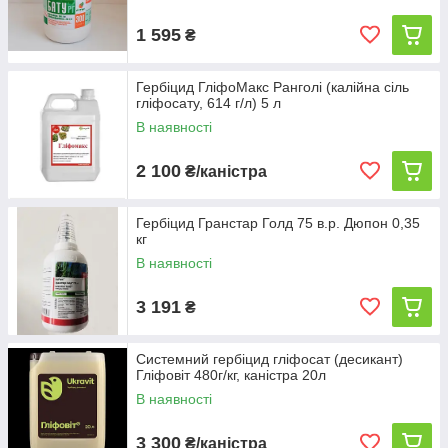
1 595
₴
Гербіцид ГліфоМакс Ранголі (калійна cіль
гліфocaту, 614 г/л) 5 л
В наявності
2 100
₴/каністра
Гербіцид Гранстар Голд 75 в.р. Дюпон 0,35
кг
В наявності
3 191
₴
Системний гербіцид гліфосат (десикант)
Гліфовіт 480г/кг, каністра 20л
В наявності
3 300
₴/каністра