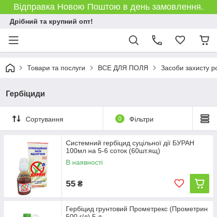
Відправка Новою Поштою в день замовлення.
Дрібний та крупний опт!
Товари та послуги
ВСЕ ДЛЯ ПОЛЯ
Засоби захисту р
Гербіциди
Сортування
0
Фільтри
Системний гербіцид суцільної дії БУРАН
100мл на 5-6 соток (60шт.ящ)
В наявності
55
₴
Гербіцид грунтовий Прометрекс (Прометрин
500 г/л) 5 л