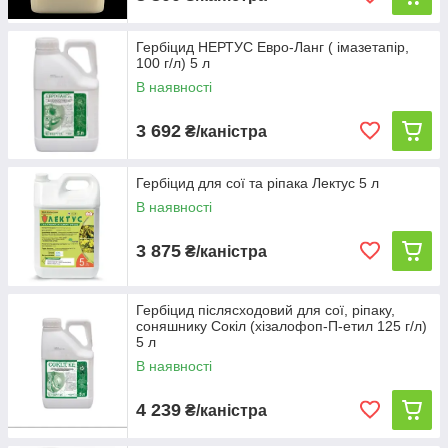
Гербіцид НЕРТУС Евро-Ланг ( імазетапір,
100 г/л) 5 л
В наявності
3 692
₴/каністра
Гербіцид для сої та ріпака Лектус 5 л
В наявності
3 875
₴/каністра
Гербіцид післясходовий для сої, ріпаку,
соняшнику Сокіл (хізалофоп-П-етил 125 г/л)
5 л
В наявності
4 239
₴/каністра