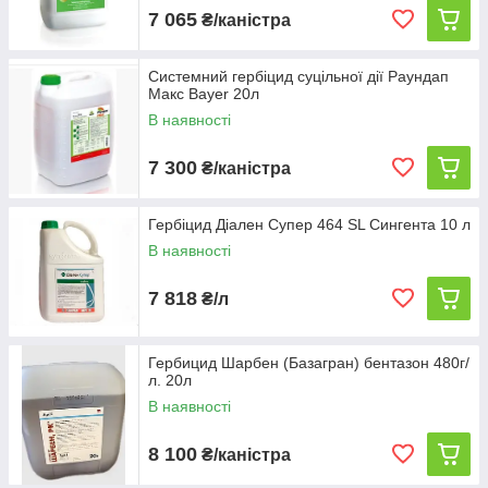
7 065
₴/каністра
Системний гербіцид суцільної дії Раундап
Макс Bayer 20л
В наявності
7 300
₴/каністра
Гербіцид Діален Супер 464 SL Сингента 10 л
В наявності
7 818
₴/л
Гербицид Шарбен (Базагран) бентазон 480г/
л. 20л
В наявності
8 100
₴/каністра