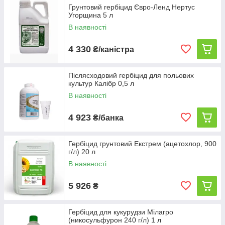
Грунтовий гербіцид Євро-Ленд Нертус
Угорщина 5 л
В наявності
4 330
₴/каністра
Післясходовий гербіцид для польових
культур Калібр 0,5 л
В наявності
4 923
₴/банка
Гербіцид грунтовий Екстрем (ацетохлор, 900
г/л) 20 л
В наявності
5 926
₴
Гербіцид для кукурудзи Мілагро
(никосульфурон 240 г/л) 1 л