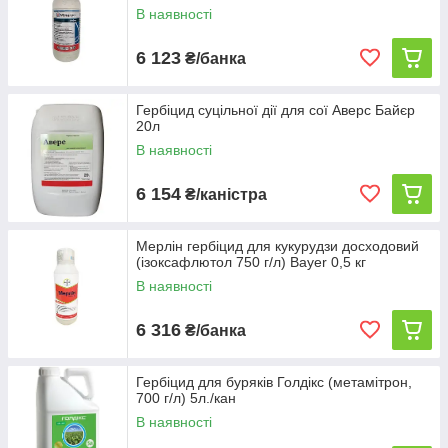
В наявності
6 123
₴/банка
Гербіцид суцільної дії для сої Аверс Байєр
20л
В наявності
6 154
₴/каністра
Мерлін гербіцид для кукурудзи досходовий
(ізоксафлютол 750 г/л) Bayer 0,5 кг
В наявності
6 316
₴/банка
Гербіцид для буряків Голдікс (метамітрон,
700 г/л) 5л./кан
В наявності