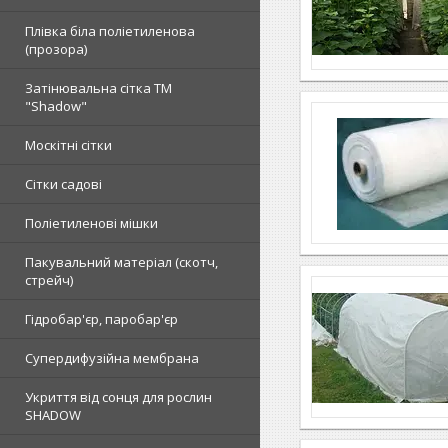
Плівка біла поліетиленова
(прозора)
Затінювальна сітка ТМ
"Shadow"
Москітні сітки
Сітки садові
Поліетиленові мішки
Пакувальний матеріал (скотч,
стрейч)
Гідробар'єр, паробар'єр
Супердифузійна мембрана
Укриття від сонця для рослин
SHADOW