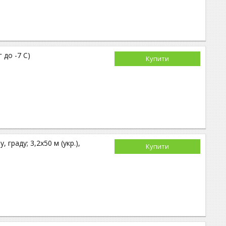
 до -7 С)
Купити
 граду; 3,2х50 м (укр.),
Купити