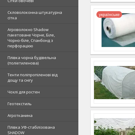
Сітки овочеві
Скловолоконна штукатурна
українське
сітка
Агроволокно Shadow
пакетоване Чорне, Біле,
Чорно-біле, Спанбонд з
перфорацією
Плівка чорна будівельна
(поліетиленова)
Тенти поліпропіленові від
дощу та снігу
Чохлі для ростен
Геотекстиль
Агротканина
Плівка УФ-стабілізована
SHADOW