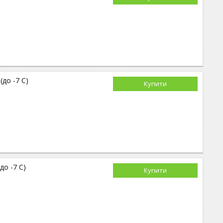
(до -7 С)
Купити
до -7 С)
Купити