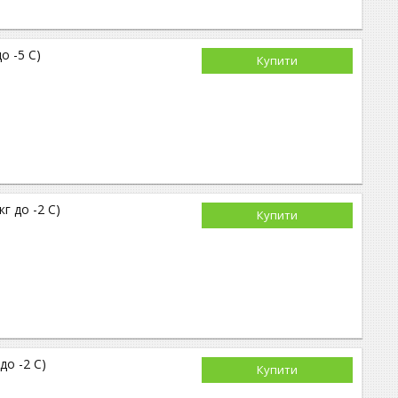
о -5 С)
Купити
кг до -2 С)
Купити
до -2 С)
Купити