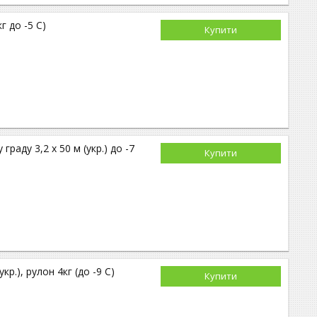
г до -5 С)
Купити
граду 3,2 х 50 м (укр.) до -7
Купити
р.), рулон 4кг (до -9 С)
Купити