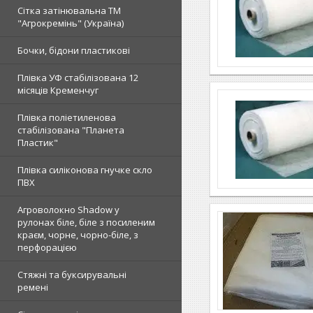
Сітка затінювальна ТМ
"Агрокремінь" (Україна)
Бочки, бідони пластикові
Плівка УФ стабілізована 12
місяців Кременчуг
Плівка поліетиленова
стабілізована "Планета
Пластик"
Плівка силіконова гнучке скло
ПВХ
Агроволокно Shadow у
рулонах біле, біле з посиленим
краєм, чорне, чорно-біле, з
перфорацією
Стяжні та буксирувальні
ремені