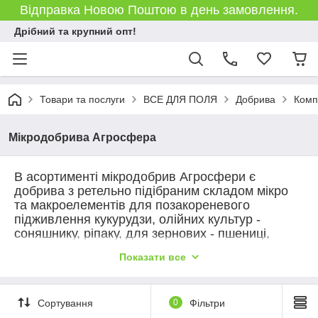
Відправка Новою Поштою в день замовлення.
Дрібний та крупний опт!
Товари та послуги
ВСЕ ДЛЯ ПОЛЯ
Добрива
Комп
Мікродобрива Агросфера
В асортименті мікродобрив Агросфери є
добрива
з ретельно підібраним складом мікро
та макроелементів
для позакореневого
підживлення кукурудзи, олійних культур -
соняшнику, ріпаку, для зернових - пшениці,
ячменю, та ін.
А також мікродобриво з
Показати все
підвищеним вмістом калію для покращення
якісніх показників продукції.
Сортування
0
Фільтри