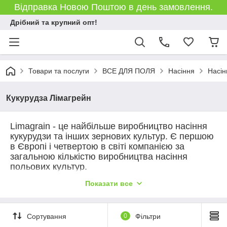
Відправка Новою Поштою в день замовлення.
Дрібний та крупний опт!
Товари та послуги
ВСЕ ДЛЯ ПОЛЯ
Насіння
Насін
Кукурудза Лімагрейн
Limagrain - це найбільше виробництво насіння
кукурудзи та інших зернових культур.
Є першою
в Європі і четвертою в світі компанією за
загальною кількістю виробництва насіння
польових культур.
В асортименті компанії кращі гібриди насіння
Показати все
кукурудзи, які відповідають всім стандартам
якості і розвиваються на ринку в різних країнах
Європи. Насіння кукурудзи селекції
Сортування
0
Фільтри
Лімагрейн - це запорука високої врожайності і