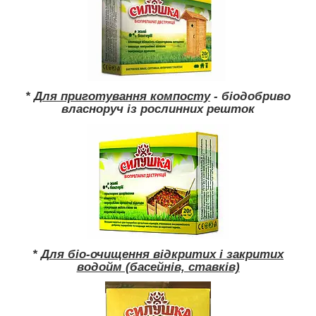
*
Для приготування компосту
- біодобриво
власноруч із рослинних решток
*
Для біо-очищення відкритих і закритих
водойм (басейнів, ставків)