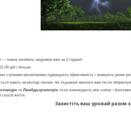
 — повна загибель шкідників вже за 2 години!
21-30 діб і більше.
ини з різними механізмами підвищують ефективність і знижують ризик рез
ься навіть на молоді пагони, які з'єднання явилися вже після обприскув
отіанідін
та
Лямбда-цігалотрін
тісно взаємодіють між собою і блискави
 спосіб життя.
Захистіть ваш урожай разом 