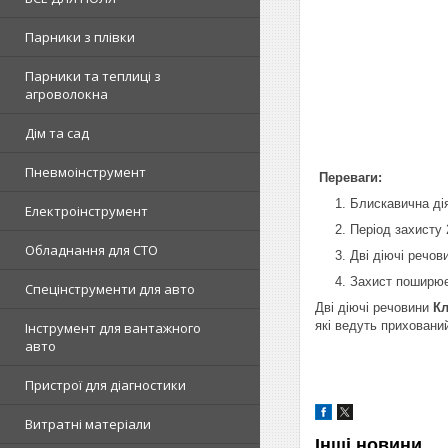
Парники з плівки
Парники та теплиці з
агроволокна
Дім та сад
Пневмоінструмент
Переваги:
Блискавична дія
Електроінструмент
П
еріод захисту 
Обладнання для СТО
Дві діючі речов
Захист поширюєт
Спецінструменти для авто
Дві діючі речовини
Кл
які ведуть прихований
Інструмент для вантажного
авто
Пристрої для діагностики
Витратні матеріали
Інші новини