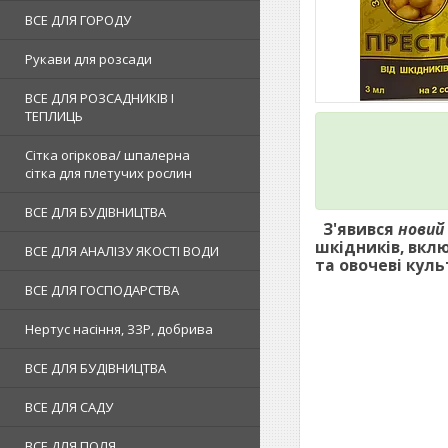
ВСЕ ДЛЯ ГОРОДУ
Рукави для розсади
ВСЕ ДЛЯ РОЗСАДНИКІВ І
ТЕПЛИЦЬ
Сітка огіркова/ шпалерна
сітка для плетучих рослин
ВСЕ ДЛЯ БУДІВНИЦТВА
З
'
явився
новий
шкідників, вкл
ВСЕ ДЛЯ АНАЛІЗУ ЯКОСТІ ВОДИ
та овочеві кул
ВСЕ ДЛЯ ГОСПОДАРСТВА
Нертус насіння, ЗЗР, добрива
ВСЕ ДЛЯ БУДІВНИЦТВА
ВСЕ ДЛЯ САДУ
ВСЕ ДЛЯ ПОЛЯ