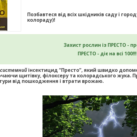
Позбавтеся від всіх шкідників саду і горо
колораду)!
Захист рослин із ПРЕСТО - пр
ПРЕСТО - діє на всі 100!!
 системний
інсектицид “Престо”, який швидко допом
ючаючи щитівку, філоксеру та колорадського жука. Пр
ьтури від пошкодження і втрати врожаю.