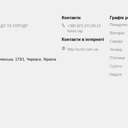
Графік 
Понеділок
АДУ ТА ГОРОДУ
+380 (67) 471-00-13
Київстар
Вівторок
Середа
http://a-mt.com.ua
Четвер
Пʼятниця
янська, 173/1, Черкаси, Україна
Субота
Неділя