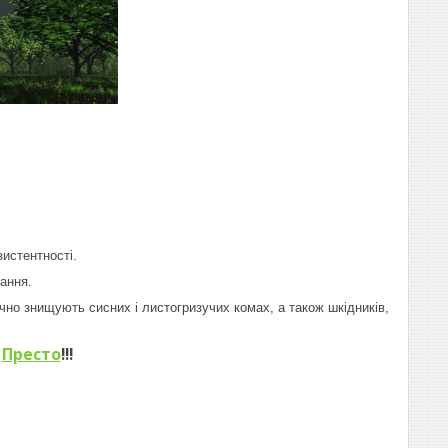
истентності.
ання.
чно знищують сисних і листогризучих комах, а також шкідників,
з
Престо
!!!