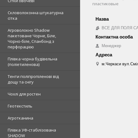
Сітки овочеві
пластиковые
Скловолоконна штукатурна
сітка
ВСЕ ДЛЯ ПОЛЯ С
Агроволокно Shadow
пакетоване Чорне, Біле,
Чорно-біле, Спанбонд з
Менеджер
перфорацією
Плівка чорна будівельна
м.Черкаси вул.Сміл
(поліетиленова)
Тенти поліпропіленові від
дощу та снігу
Чохлі для ростен
Геотекстиль
Агротканина
Плівка УФ-стабілізована
SHADOW