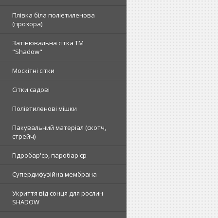
Плівка біла поліетиленова
(прозора)
Затінювальна сітка ТМ
"Shadow"
Москітні сітки
Сітки садові
Поліетиленові мішки
Пакувальний матеріал (скотч,
стрейч)
Гідробар'єр, паробар'єр
Супердифузійна мембрана
Укриття від сонця для рослин
SHADOW