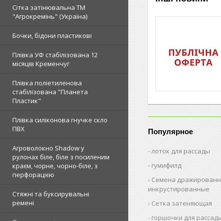
Сітка затінювальна ТМ
"Агрокремінь" (Україна)
Бочки, бідони пластикові
Плівка УФ стабілізована 12
місяців Кременчуг
Плівка поліетиленова
стабілізована "Планета
Пластик"
Плівка силіконова гнучке скло
ПВХ
Популярное
Агроволокно Shadow у
лоток для рассады
рулонах біле, біле з посиленим
гумифилд
краєм, чорне, чорно-біле, з
перфорацією
Семена дражированн
инкрустированные
Стяжні та буксирувальні
ремені
Сетка затеняющая
горшочки для рассад