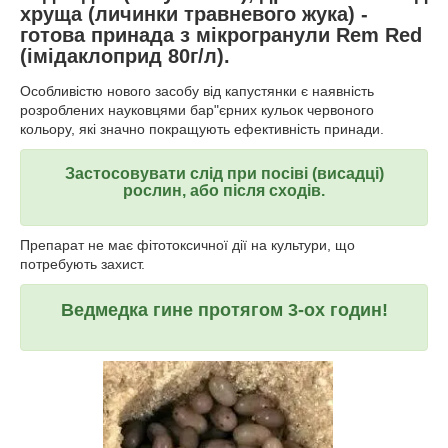
хруща (личинки травневого жука) -
готова принада з мікрогранули Rem Red
(імідаклоприд 80г/л).
Особливістю нового засобу від капустянки є наявність
розроблених науковцями бар"єрних кульок червоного
кольору, які значно покращують ефективність принади.
Застосовувати слід при посіві (висадці)
рослин, або після сходів.
Препарат не має фітотоксичної дії на культури, що
потребують захист.
Ведмедка гине протягом 3-ох годин!