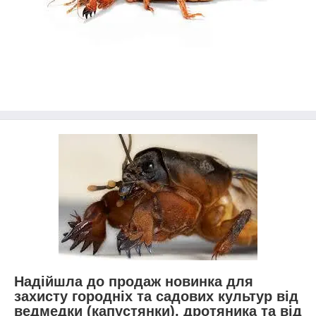
Надійшла до продаж новинка для
захисту городніх та садових культур від
ведмедки (капустянки), дротяника та від