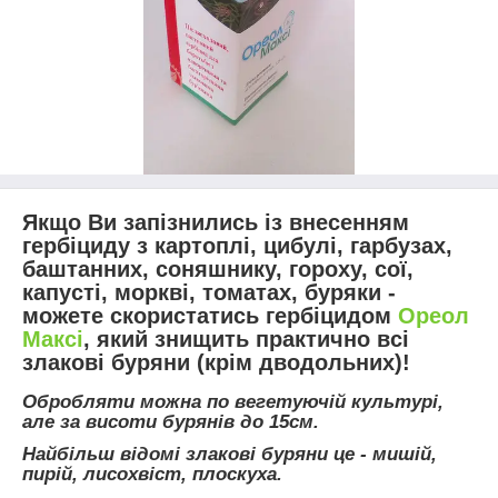
Якщо Ви запізнились із внесенням
гербіциду з картоплі, цибулі, гарбузах,
баштанних, соняшнику, гороху, сої,
капусті, моркві, томатах, буряки -
можете скористатись гербіцидом
Ореол
Максі
, який знищить практично всі
злакові буряни (крім дводольних)!
Обробляти можна по вегетуючій культурі,
але за висоти бурянів до 15см.
Найбільш відомі злакові буряни це - мишій,
пирій, лисохвіст, плоскуха.