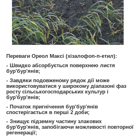
Переваги Ореол Максі (хізалофоп-п-етил):
- Швидко абсорбується поверхнею листя
бур'бур'янів;
- Завдяки подовженому рядок дії може
використовуватися у широкому діапазоні фаз
росту сільськогосподарських культур і
бур'бур'янів;
- Початок пригнічення бур'бур'янів
спостерігається в перші 2 доби;
- Знищує підземну частину злакових
бур'бур'янів, запобігаючи можливості повторної
регенерації;