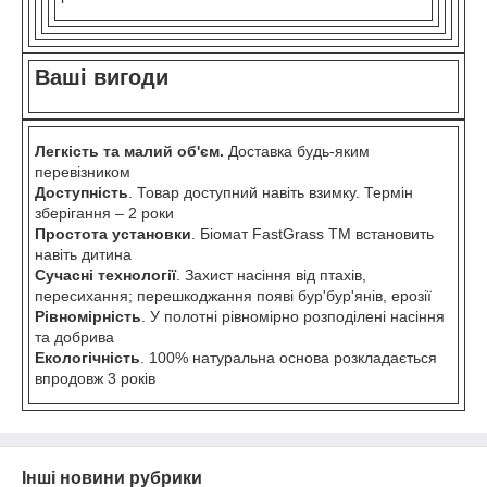
Ваші вигоди
Легкість та малий об'єм.
Доставка будь-яким
перевізником
Доступність
. Товар доступний навіть взимку. Термін
зберігання – 2 роки
Простота установки
. Біомат FastGrass TM встановить
навіть дитина
Сучасні технології
. Захист насіння від птахів,
пересихання; перешкоджання появі бур'бур'янів, ерозії
Рівномірність
. У полотні рівномірно розподілені насіння
та добрива
Екологічність
. 100% натуральна основа розкладається
впродовж 3 років
Інші новини рубрики