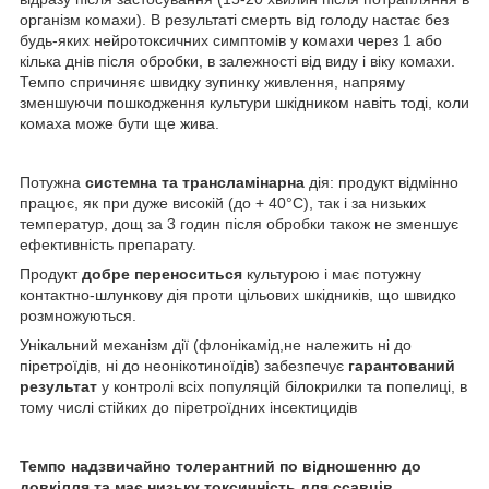
організм комахи). В результаті смерть від голоду настає без
будь-яких нейротоксичних симптомів у комахи через 1 або
кілька днів після обробки, в залежності від виду і віку комахи.
Темпо спричиняє швидку зупинку живлення, напряму
зменшуючи пошкодження культури шкідником навіть тоді, коли
комаха може бути ще жива.
Потужна
системна та трансламінарна
дія: продукт відмінно
працює, як при дуже високій (до + 40°C), так і за низьких
температур, дощ за 3 годин після обробки також не зменшує
ефективність препарату.
Продукт
добре переноситься
культурою і має потужну
контактно-шлункову дія проти цільових шкідників, що швидко
розмножуються.
Унікальний механізм дії (флонікамід,не належить ні до
піретроїдів, ні до неонікотиноїдів) забезпечує
гарантований
результат
у контролі всіх популяцій білокрилки та попелиці, в
тому числі стійких до піретроїдних інсектицидів
Темпо надзвичайно толерантний по відношенню до
довкілля та має низьку токсичність для ссавців,