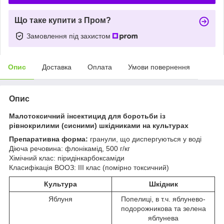
Що таке купити з Пром?
Замовлення під захистом
Опис
Доставка
Оплата
Умови повернення
Опис
Малотоксичний інсектицид для боротьби із
рівнокрилими (сисними) шкідниками на культурах
Препаративна форма:
гранули, що диспергуються у воді
Діюча речовина: флонікамід, 500 г/кг
Хімічний клас: піридінкарбоксаміди
Класифікація ВООЗ: ІІІ клас (помірно токсичний)
Культура
Шкідник
Яблуня
Попелиці, в т.ч. яблунево-
подорожникова та зелена
яблунева