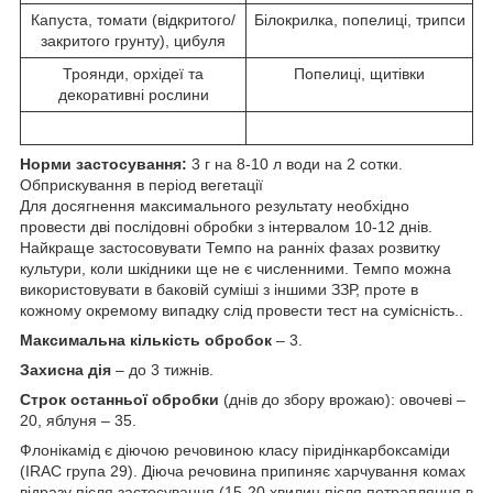
Капуста, томати (відкритого/
Білокрилка, попелиці, трипси
закритого грунту), цибуля
Троянди, орхідеї та
Попелиці, щитівки
декоративні рослини
Норми застосування:
3 г на 8-10 л води на 2 сотки.
Обприскування в період вегетації
Для досягнення максимального результату необхідно
провести дві послідовні обробки з інтервалом 10-12 днів.
Найкраще застосовувати Темпо на ранніх фазах розвитку
культури, коли шкідники ще не є численними. Темпо можна
використовувати в баковій суміші з іншими ЗЗР, проте в
кожному окремому випадку слід провести тест на сумісність..
Максимальна кількість обробок
– 3.
Захисна дія
– до 3 тижнів.
Строк останньої обробки
(днів до збору врожаю): овочеві –
20, яблуня – 35.
Флонікамід є діючою речовиною класу піридінкарбоксаміди
(IRAC група 29). Діюча речовина припиняє харчування комах
відразу після застосування (15-20 хвилин після потрапляння в