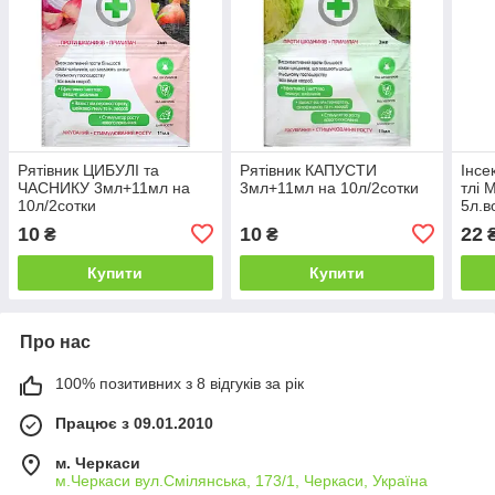
Рятівник ЦИБУЛІ та
Рятівник КАПУСТИ
Інсе
ЧАСНИКУ 3мл+11мл на
3мл+11мл на 10л/2сотки
тлі 
10л/2сотки
5л.в
10
10
22
₴
₴
Купити
Купити
Про нас
100% позитивних з 8 відгуків за рік
Працює з 09.01.2010
м. Черкаси
м.Черкаси вул.Смілянська, 173/1, Черкаси, Україна