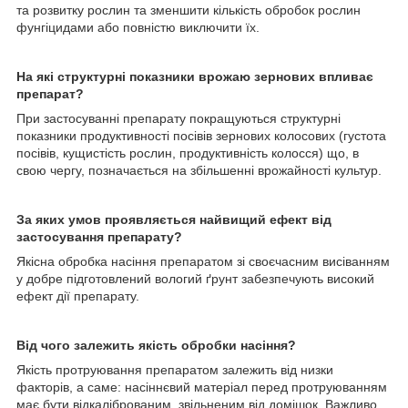
та розвитку рослин та зменшити кількість обробок рослин
фунгіцидами або повністю виключити їх.
На які структурні показники врожаю зернових впливає
препарат?
При застосуванні препарату покращуються структурні
показники продуктивності посівів зернових колосових (густота
посівів, кущистість рослин, продуктивність колосся) що, в
свою чергу, позначається на збільшенні врожайності культур.
За яких умов проявляється найвищий ефект від
застосування препарату?
Якісна обробка насіння препаратом зі своєчасним висіванням
у добре підготовлений вологий ґрунт забезпечують високий
ефект дії препарату.
Від чого залежить якість обробки насіння?
Якість протруювання препаратом залежить від низки
факторів, а саме: насіннєвий матеріал перед протруюванням
має бути відкаліброваним, звільненим від домішок. Важливо