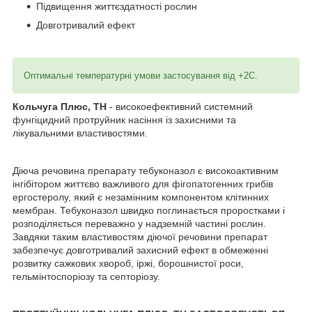
Підвищення життєздатності рослин
Довготривалий ефект
Оптимальні температурні умови застосування від +2С.
Кольчуга Плюс, ТН
- високоефективний системний
фунгіцидний протруйник насіння із захисними та
лікувальними властивостями.
Діюча речовина препарату тебуконазол є високоактивним
інгібітором життєво важливого для фігопатогенних грибів
ергостеролу, який є незамінним компонентом клітинних
мембран. Тебуконазол швидко поглинається проростками і
розподіляється переважно у надземній частині рослин.
Завдяки таким властивостям діючої речовини препарат
забезпечує довготривалий захисний ефект в обмеженні
розвитку сажкових хвороб, іржі, борошнистої роси,
гельмінтоспоріозу та септоріозу.