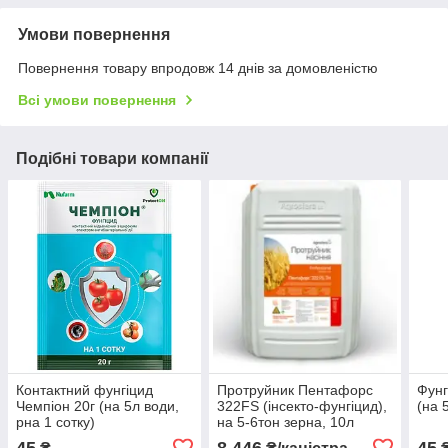
Умови повернення
Повернення товару впродовж 14 днів за домовленістю
Всі умови повернення
Подібні товари компанії
Контактний фунгіцид
Протруйник Пентафорс
Фунг
Чемпіон 20г (на 5л води,
322FS (інсекто-фунгіцид),
(на 
рна 1 сотку)
на 5-6тон зерна, 10л
45
8 446
45