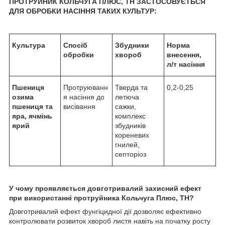
ПРОТРУЙНИК КОЛЬЧУГА ПЛЮС, ТН ЗАСТОСОВУЄТЬСЯ
ДЛЯ ОБРОБКИ НАСІННЯ ТАКИХ КУЛЬТУР:
Культура
Спосіб
Збудники
Норма
обробки
хвороб
внесення,
л/т
насіння
Пшениця
Протруюванн
Тверда та
0,2-0,25
озима
я насіння до
летюча
пшениця та
висівання
сажки,
яра, ячмінь
комплекс
ярий
збудників
кореневих
гнилей,
септоріоз
У чому проявляється довготривалий захисний ефект
при використанні протруйника Кольчуга Плюс, ТН?
Довготривалий ефект фунгіцидної дії дозволяє ефективно
контролювати розвиток хвороб листя навіть на початку росту