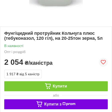
Фунгіцидний протруйник Кольчуга плюс
(тебуконазол, 120 г/л), на 20-25тон зерна, 5л
В наявності
Опт і роздріб
2 054
₴/каністра
1 917 ₴
від 5 каністр
Купити
або
Купити з