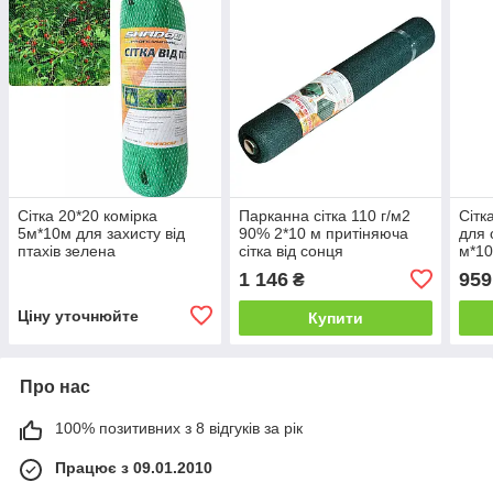
Сітка 20*20 комірка
Парканна сітка 110 г/м2
Сітк
5м*10м для захисту від
90% 2*10 м притіняюча
для 
птахів зелена
сітка від сонця
м*10
1 146
959
₴
Ціну уточнюйте
Купити
Про нас
100% позитивних з 8 відгуків за рік
Працює з 09.01.2010