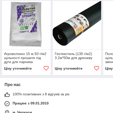
Агроволокно 15 м.50 г/м2
Геотекстиль (130 г/м2)
Поло
щільності прошите під
3.2м*50м для дренажу
щіль
дуги для парника
змін
пар
Ціну уточнюйте
Ціну уточнюйте
Цін
Про нас
100% позитивних з 8 відгуків за рік
Працює з 09.01.2010
м. Черкаси