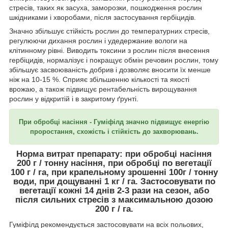
стресів, таких як засуха, заморозки, пошкодження рослин
шкідниками і хворобами, після застосування гербіцидів.
Значно збільшує стійкість рослин до температурних стресів,
регулюючи дихання рослин і удедержание вологи на
клітинному рівні. Виводить токсини з рослин після внесення
гербіцидів, нормалізує і покращує обмін речовин рослин, тому
збільшує засвоюваність добрив і дозволяє вносити їх менше
ніж на 10-15 %. Сприяє збільшенню кількості та якості
врожаю, а також підвищує рентабельність вирощування
рослин у відкритій і в закритому ґрунті.
При обробці насіння - Гуміфілд значно підвищує енергію
проростання, схожість і стійкість до захворювань.
Норма витрат препарату: при обробці насіння
200 г / тонну насіння, при обробці по вегетації
100 г / га, при крапельному зрошенні 100г / тонну
води, при дощуванні 1 кг / га. Застосовувати по
вегетації кожні 14 днів 2-3 рази на сезон, або
після сильних стресів з максимальною дозою
200 г / га.
Гуміфілд рекомендується застосовувати на всіх польових,