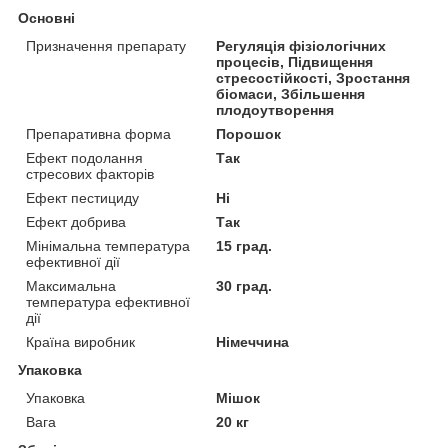
Основні
Призначення препарату
Регуляція фізіологічних
процесів, Підвищення
стресостійкості, Зростання
біомаси, Збільшення
плодоутворення
Препаративна форма
Порошок
Ефект подолання
Так
стресових факторів
Ефект пестициду
Ні
Ефект добрива
Так
Мінімальна температура
15 град.
ефективної дії
Максимальна
30 град.
температура ефективної
дії
Країна виробник
Німеччина
Упаковка
Упаковка
Мішок
Вага
20 кг