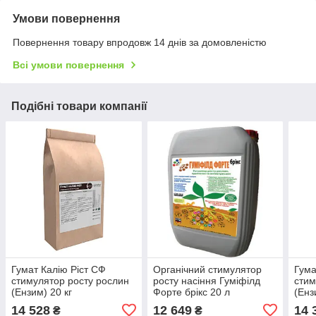
Умови повернення
Повернення товару впродовж 14 днів за домовленістю
Всі умови повернення
Подібні товари компанії
Гумат Калію Ріст СФ
Органічний стимулятор
Гума
стимулятор росту рослин
росту насіння Гуміфілд
стим
(Ензим) 20 кг
Форте брікс 20 л
(Енз
14 528
12 649
14 
₴
₴