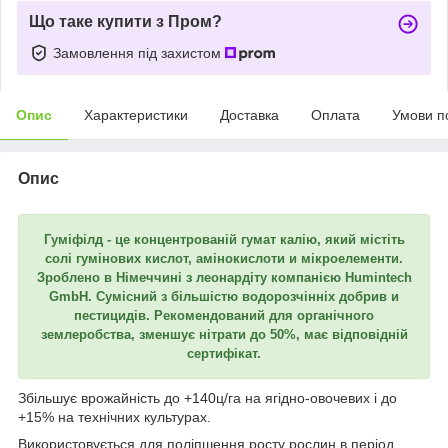
Що таке купити з Пром?
Замовлення під захистом
Опис
Характеристики
Доставка
Оплата
Умови п
Опис
Гуміфілд - це концентрованій гумат калію, який містіть
солі гумінових кислот, амінокислоти и мікроелементи.
Зроблено в Німеччині з леонардіту компанією Humintech
GmbH. Сумісний з більшістю водорозчінніх добрив и
пестицидів. Рекомендований для органічного
землеробства, зменшує нітрати до 50%, має відповідній
сертифікат.
Збільшує врожайність до +140ц/га на ягідно-овочевих і до
+15% на технічних культурах.
Використовується для поліпшення росту рослин в період