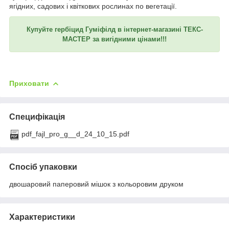
ягідних, садових і квіткових рослинах по вегетації.
Купуйте гербіцид Гуміфілд в інтернет-магазині ТЕКС-
МАСТЕР за вигідними цінами!!!
Приховати
Специфікація
pdf_fajl_pro_g__d_24_10_15.pdf
Спосіб упаковки
двошаровий паперовий мішок з кольоровим друком
Характеристики