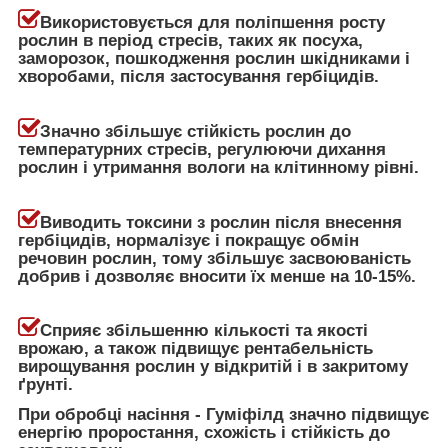
Використовується для поліпшення росту
рослин в період стресів, таких як посуха,
заморозок, пошкодження рослин шкідниками і
хворобами, після застосування гербіцидів.
Значно збільшує стійкість рослин до
температурних стресів, регулюючи дихання
рослин і утримання вологи на клітинному рівні.
Виводить токсини з рослин після внесення
гербіцидів, нормалізує і покращує обмін
речовин рослин, тому збільшує засвоюваність
добрив і дозволяє вносити їх менше на 10-15%.
Сприяє збільшенню кількості та якості
врожаю, а також підвищує рентабельність
вирощування рослин у відкритій і в закритому
ґрунті.
При обробці насіння - Гуміфілд значно підвищує
енергію проростання, схожість і стійкість до