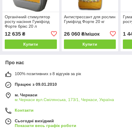
Органічний стимулятор
Антистрессант для рослин
Гума
росту насіння Гуміфілд
Гуміфілд Форте 20 кг
рост
Форте брікс 20 л
12 635
26 060
1 4
₴
₴/мішок
Купити
Купити
Про нас
100% позитивних з 8 відгуків за рік
Працює з 09.01.2010
м. Черкаси
м.Черкаси вул.Смілянська, 173/1, Черкаси, Україна
Контакти
Сьогодні вихідний
Показати весь графік роботи