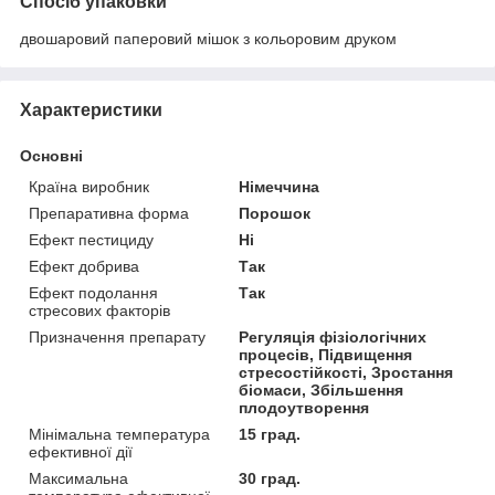
Спосіб упаковки
двошаровий паперовий мішок з кольоровим друком
Характеристики
Основні
Країна виробник
Німеччина
Препаративна форма
Порошок
Ефект пестициду
Ні
Ефект добрива
Так
Ефект подолання
Так
стресових факторів
Призначення препарату
Регуляція фізіологічних
процесів, Підвищення
стресостійкості, Зростання
біомаси, Збільшення
плодоутворення
Мінімальна температура
15 град.
ефективної дії
Максимальна
30 град.