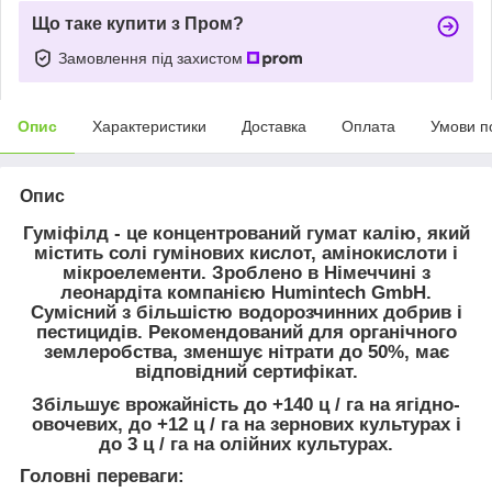
Що таке купити з Пром?
Замовлення під захистом
Опис
Характеристики
Доставка
Оплата
Умови п
Опис
Гуміфілд - це концентрований гумат калію, який
містить солі гумінових кислот, амінокислоти і
мікроелементи. Зроблено в Німеччині з
леонардіта компанією Humintech GmbH.
Сумісний з більшістю водорозчинних добрив і
пестицидів. Рекомендований для органічного
землеробства, зменшує нітрати до 50%, має
відповідний сертифікат.
Збільшує врожайність до +140 ц / га на ягідно-
овочевих, до +12 ц / га на зернових культурах і
до 3 ц / га на олійних культурах.
Головні переваги: