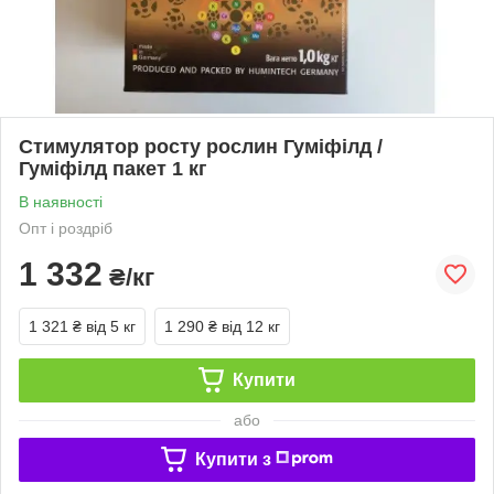
Стимулятор росту рослин Гуміфілд /
Гуміфілд пакет 1 кг
В наявності
Опт і роздріб
1 332
₴/кг
1 321 ₴
від 5 кг
1 290 ₴
від 12 кг
Купити
або
Купити з