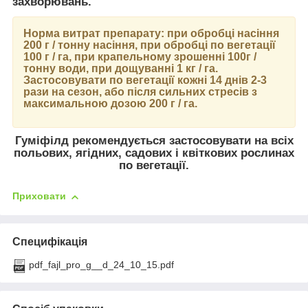
захворювань.
Норма витрат препарату: при обробці насіння
200 г / тонну насіння, при обробці по вегетації
100 г / га, при крапельному зрошенні 100г /
тонну води, при дощуванні 1 кг / га.
Застосовувати по вегетації кожні 14 днів 2-3
рази на сезон, або після сильних стресів з
максимальною дозою 200 г / га.
Гуміфілд рекомендується застосовувати на всіх
польових, ягідних, садових і квіткових рослинах
по вегетації.
Приховати
Специфікація
pdf_fajl_pro_g__d_24_10_15.pdf