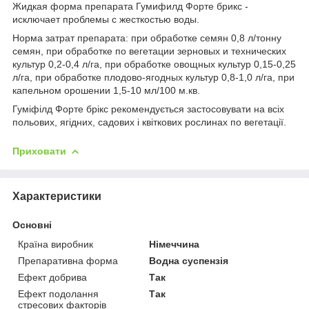
Жидкая форма препарата Гумифилд Форте брикс -
исключает проблемы с жесткостью воды.
Норма затрат препарата: при обработке семян 0,8 л/тонну
семян, при обработке по вегетации зерновых и технических
культур 0,2-0,4 л/га, при обработке овощных культур 0,15-0,25
л/га, при обработке плодово-ягодных культур 0,8-1,0 л/га, при
капельном орошении 1,5-10 мл/100 м.кв.
Гуміфілд Форте брікс рекомендується застосовувати на всіх
польових, ягідних, садових і квіткових рослинах по вегетації.
Приховати
Характеристики
Основні
Країна виробник
Німеччина
Препаративна форма
Водна суспензія
Ефект добрива
Так
Ефект подолання
Так
стресових факторів