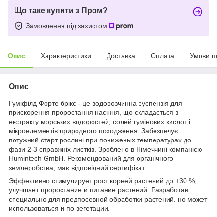
Що таке купити з Пром?
Замовлення під захистом
Опис
Характеристики
Доставка
Оплата
Умови п
Опис
Гуміфілд Форте брікс - це водорозчинна суспензія для
прискорення проростання насіння, що складається з
екстракту морських водоростей, солей гумінових кислот і
мікроелементів природного походження. Забезпечує
потужний старт рослині при пониженых температурах до
фази 2-3 справжніх листків. Зроблено в Німеччині компанією
Humintech GmbH. Рекомендований для органічного
землеробства, має відповідний сертифікат.
Эффективно стимулирует рост корней растений до +30 %,
улучшает проростание и питание растений. Разработан
специально для предпосевной обработки растений, но может
использоваться и по вегетации.