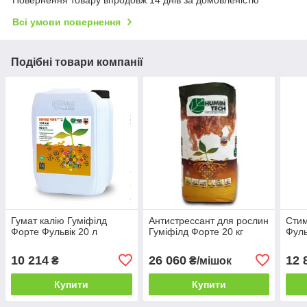
Повернення товару впродовж 14 днів за домовленістю
Всі умови повернення
Подібні товари компанії
Гумат калію Гуміфілд
Антистрессант для рослин
Стим
Форте Фульвік 20 л
Гуміфілд Форте 20 кг
Фуль
10 214
26 060
12 
₴
₴/мішок
Купити
Купити