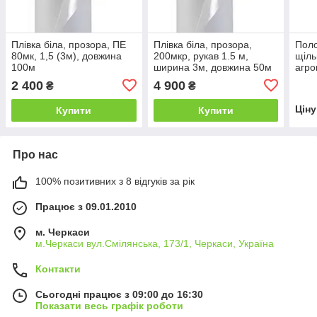
Плівка біла, прозора, ПЕ
Плівка біла, прозора,
Поло
80мк, 1,5 (3м), довжина
200мкр, рукав 1.5 м,
щіль
100м
ширина 3м, довжина 50м
агро
пар
2 400
4 900
₴
₴
Цін
Купити
Купити
Про нас
100% позитивних з 8 відгуків за рік
Працює з 09.01.2010
м. Черкаси
м.Черкаси вул.Смілянська, 173/1, Черкаси, Україна
Контакти
Сьогодні працює з 09:00 до 16:30
Показати весь графік роботи