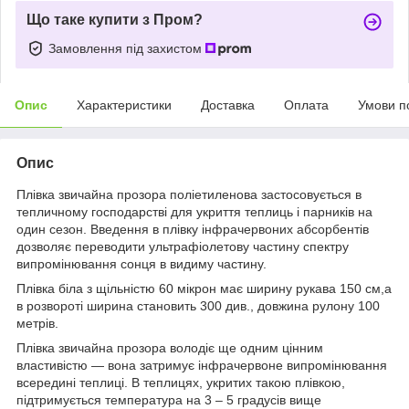
Що таке купити з Пром?
Замовлення під захистом
Опис
Характеристики
Доставка
Оплата
Умови п
Опис
Плівка звичайна прозора поліетиленова застосовується в
тепличному господарстві для укриття теплиць і парників на
один сезон. Введення в плівку інфрачервоних абсорбентів
дозволяє переводити ультрафіолетову частину спектру
випромінювання сонця в видиму частину.
Плівка біла з щільністю 60 мікрон має ширину рукава 150 см,а
в розвороті ширина становить 300 див., довжина рулону 100
метрів.
Плівка звичайна прозора володіє ще одним цінним
властивістю — вона затримує інфрачервоне випромінювання
всередині теплиці. В теплицях, укритих такою плівкою,
підтримується температура на 3 – 5 градусів вище